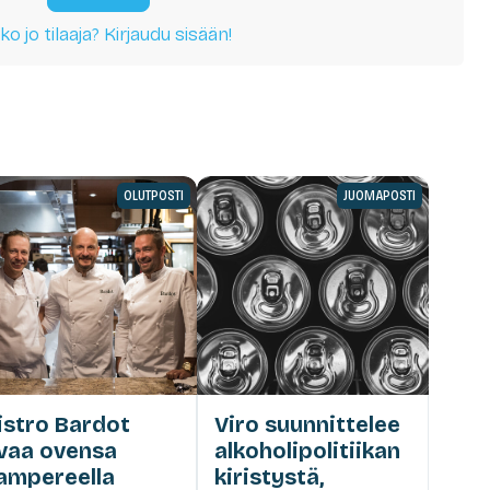
ko jo tilaaja? Kirjaudu sisään!
OLUTPOSTI
JUOMAPOSTI
istro Bardot
Viro suunnittelee
vaa ovensa
alkoholipolitiikan
ampereella
kiristystä,