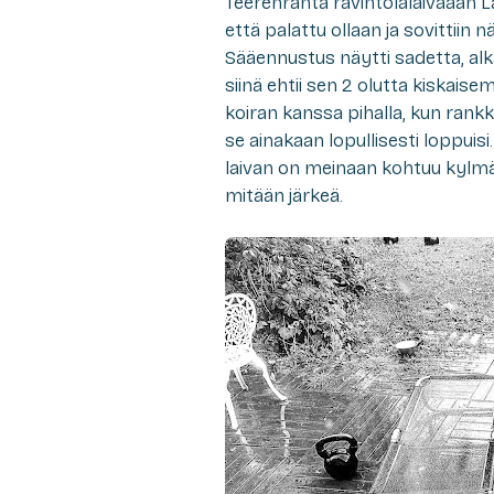
Teerenranta ravintolalaivaaan L
että palattu ollaan ja sovittiin
Sääennustus näytti sadetta, alkai
siinä ehtii sen 2 olutta kiskaisem
koiran kanssa pihalla, kun rankk
se ainakaan lopullisesti loppuis
laivan on meinaan kohtuu kylmä, v
mitään järkeä.