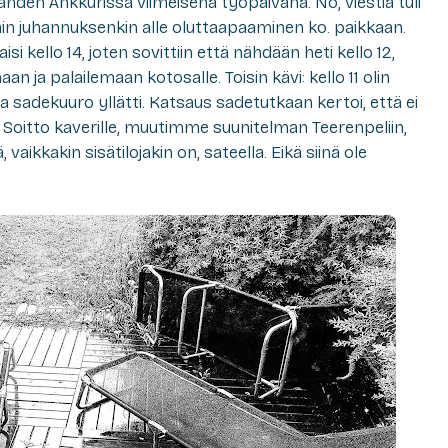
ahden Ankkurissa viimeisenä työpäivänä. No, viestiä tuli
 näin juhannuksenkin alle oluttaapaaminen ko. paikkaan.
si kello 14, joten sovittiin että nähdään heti kello 12,
aan ja palailemaan kotosalle. Toisin kävi: kello 11 olin
a sadekuuro yllätti. Katsaus sadetutkaan kertoi, että ei
i. Soitto kaverille, muutimme suunitelman Teerenpeliin,
aikkakin sisätilojakin on, sateella. Eikä siinä ole