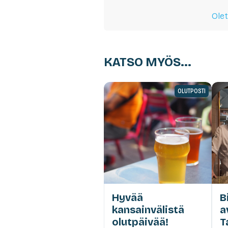
Olet
KATSO MYÖS...
OLUTPOSTI
Hyvää
B
kansainvälistä
a
olutpäivää!
T