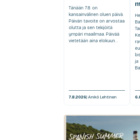
m
Tänään 7.8. on
kansainvälinen oluen päivä.
He
Päivän tavoite on arvostaa
Ba
olutta ja sen tekijöitä
Ta
ympäri maailmaa. Päivää
Ke
vietetään aina elokuun...
ra
eu
bi
ja
Ba
7.8.2026
| Anikó Lehtinen
6.