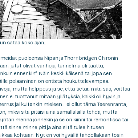
kun sataa koko ajan…
 meidät puoleensa Nipan ja Thornbridgen Chironin
ään, jutut olivat vanhoja, tunnelma oli taattu,
iinkuin ennenkin”. Näin keski-ikäisenä tai jopa sen
äälle pelaaminen on entistä houkuttelevampaa.
ivoja, mutta helppous ja se, että tietää mitä saa, voittaa
 ei tuottanut mitään yllätyksiä, kaikki oli hyvin ja
herrus jäi kuitenkin mieleen… ei ollut tämä Teerenranta,
 on, miksi sitä pitäisi aina samallalailla tehdä, mutta
yritän mennä jonnekin ja se on kiinni tai remontissa tai
ttä sinne minne piti ja aina siitä tulee hitusen
kkaa kohtaan. Nyt en voi hyvällä tahdollakaan tosin