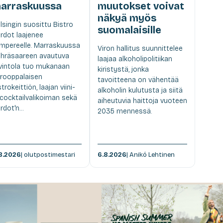
arraskuussa
muutokset voivat
näkyä myös
lsingin suosittu Bistro
suomalaisille
rdot laajenee
mpereelle. Marraskuussa
Viron hallitus suunnittelee
hräsaareen avautuva
laajaa alkoholipolitiikan
vintola tuo mukanaan
kiristystä, jonka
rooppalaisen
tavoitteena on vähentää
strokeittiön, laajan viini-
alkoholin kulutusta ja siitä
 cocktailvalikoiman sekä
aiheutuvia haittoja vuoteen
rdot'n...
2035 mennessä.
8.2026
| olutpostimestari
6.8.2026
| Anikó Lehtinen