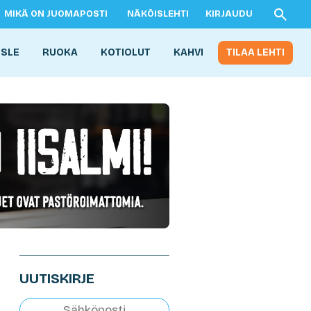
MIKÄ ON JUOMAPOSTI
NÄKÖISLEHTI
KIRJAUDU
ISLE
RUOKA
KOTIOLUT
KAHVI
TILAA LEHTI
UUTISKIRJE