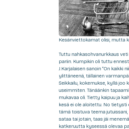
Kesänviettokamat olisi, mutta 
Tuttu nahkasohvanurkkaus veti
pariin. Kumpikin oli tuttu ennest
J.Karjalaisen sanoin ”On kaikki n
ylittäneenä, tällainen varmanp
Seikkailu, kokemukse, kyllä joo k
useimmiten. Tänäänkin tapaaminen
mukavaa oli. Tietty kaipuu ja kai
kesä ei ole aloitettu. No tietysti
tämä toistuva teema jutuissani, 
sataa tai jotain, taas jäi menemä
katkeruutta kyseessä olevaa pai