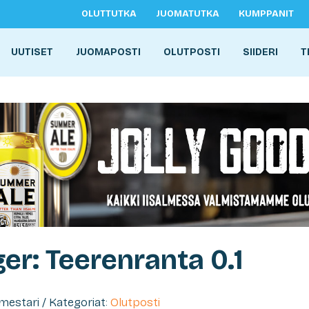
OLUTTUTKA
JUOMATUTKA
KUMPPANIT
UUTISET
JUOMAPOSTI
OLUTPOSTI
SIIDERI
T
er: Teerenranta 0.1
imestari / Kategoriat:
Olutposti