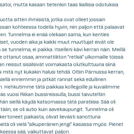
atoi, mutta kasaan tietenkin taas liiallisia odotuksia
otta sitten ihmisistä, jotka ovat olleet jossain
sain kohteessa todella hyvin, niin paljon että palaavat
en. Tunnelma ei enää olekaan sama, kun kenties
set, vuoden aika ja kaikki muut muuttujat eivät ole
 se tunnelma, ei paikka. Itselleni kävi kerran näin. Meillä
 ole ottanut osaa, ammattiliiton ”retkiä” ulkomaille töissä.
 reissut sisälsivät voimakasta olutkulttuuria siinä
itä nyt kukakin halusi tehdä. Oltiin Pärnussa kerran,
 siellä ennemmin ja pitkät rannat sekä edullinen
n. Hehkutimme tätä paikkaa kollegoille ja kuvailimme
äs vuosi Riikan bussireissulla, bussi taivuteltiin
än siellä käydä katsomassa tätä paratiisia. Sää oli
etään, se oli autio kuin aavekaupungit. Tunnelma oli
e kertoneet paikasta, olivat lievästi sanottuna
itä oli vielä ”alkuperäinen jengi” kasassa myös. Pienet
ksessa sää, vaikuttavat paljon.