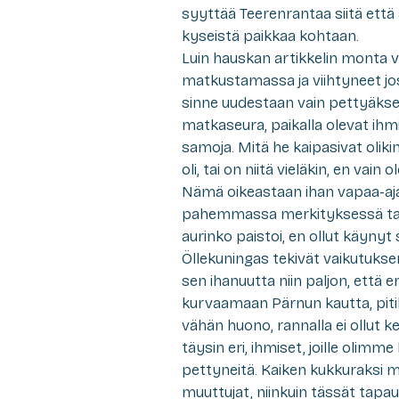
syyttää Teerenrantaa siitä että s
kyseistä paikkaa kohtaan.
Luin hauskan artikkelin monta vu
matkustamassa ja viihtyneet jos
sinne uudestaan vain pettyäkse
matkaseura, paikalla olevat ihmi
samoja. Mitä he kaipasivat olikin
oli, tai on niitä vieläkin, en vain
Nämä oikeastaan ihan vapaa-ajan
pahemmassa merkityksessä tai m
aurinko paistoi, en ollut käynyt
Öllekuningas tekivät vaikutukse
sen ihanuutta niin paljon, että er
kurvaamaan Pärnun kautta, pitih
vähän huono, rannalla ei ollut k
täysin eri, ihmiset, joille olimm
pettyneitä. Kaiken kukkuraksi me
muuttujat, niinkuin tässät tapau