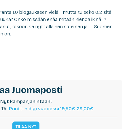
anta 1.0 blogaukseen vielä… mutta tuleeko 0.2 sitä
suuria? Onko missään enää mitään hienoa ikinä…?
lkanut, olkoon se nyt tällainen sateinen ja …. Suomen
n on.
laa Juomaposti
Nyt kampanjahintaan!
TAI
Printti + digi vuodeksi 19,50€
29,00€
TILAA NYT