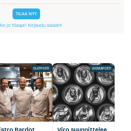
TILAA NYT
ko jo tilaaja? Kirjaudu sisään!
OLUTPOSTI
JUOMAPOSTI
istro Bardot
Viro suunnittelee