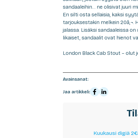
sandaaleihin… ne olisivat juuri 
En silti osta sellaisia, kaksi syyt
tarjouksestakin melkein 20â‚¬.
jalassa. Lisäksi sandaaleissa on 
likaiset, sandaalit ovat hienot v
London Black Cab Stout – olut j
Avainsanat:
Jaa artikkeli:
Ti
Kuukausi digiä 2€