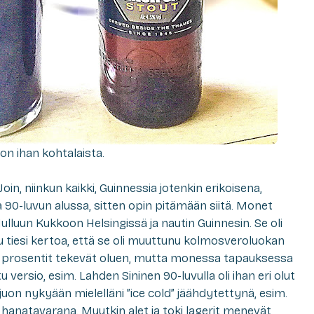
on ihan kohtalaista.
Join, niinkun kaikki, Guinnessia jotenkin erikoisena,
 90-luvun alussa, sitten opin pitämään siitä. Monet
ulluun Kukkoon Helsingissä ja nautin Guinnesin. Se oli
ku tiesi kertoa, että se oli muuttunu kolmosveroluokan
ä prosentit tekevät oluen, mutta monessa tapauksessa
versio, esim. Lahden Sininen 90-luvulla oli ihan eri olut
juon nykyään mielelläni ”ice cold” jäähdytettynä, esim.
hanatavarana. Muutkin alet ja toki lagerit menevät