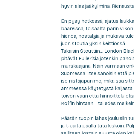
hyvin alas jääkylminä. Rienausta,
En pysy hetkessä, ajatus laukka
baareissa, toisaalta parin viik
hienoa, nostalgia ja mukava tulev
juon stoutia yksin keittiössä.
Takaisin Stouttiin… London Blac
pitävät Fuller’sia jotenkin paho
murskaajana. Näin varmaan onkin
Suomessa. Itse sanoisin että pi
iso riistäjäpanimo, mikä saa si
ammeessa käytetystä kaljasta. 
toivon vaan että hinnoittelu ol
Koffin hintaan… tai edes melkein
Päätän tuopin lähes jouluisiin 
ja t-paita päällä tätä kiskoin. Pal
sallitaan, jostain syystä olen ke