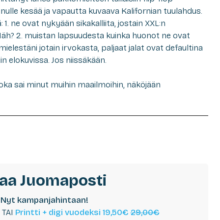
minulle kesää ja vapautta kuvaava Kalifornian tuulahdus.
ä: 1. ne ovat nykyään sikakalliita, jostain XXL:n
 Häh? 2. muistan lapsuudesta kuinka huonot ne ovat
mielestäni jotain irvokasta, paljaat jalat ovat defaultina
ain elokuvissa. Jos niissäkään.
oka sai minut muihin maailmoihin, näköjään
laa Juomaposti
Nyt kampanjahintaan!
TAI
Printti + digi vuodeksi 19,50€
29,00€