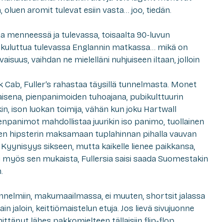
 oluen aromit tulevat esiin vasta… joo, tiedän.
a menneessä ja tulevassa, toisaalta 90-luvun
on kuluttua tulevassa Englannin matkassa… mikä on
aisuus, vaihdan ne mielelläni nuhjuiseen iltaan, jolloin
k Cab, Fuller’s rahastaa täysillä tunnelmasta. Monet
laisena, pienpanimoiden tuhoajana, pubikulttuurin
, ison luokan toimija, vähän kun joku Hartwall
enpanimot mahdollistaa juurikin iso panimo, tuollainen
tten hipsterin maksamaan tuplahinnan pihalla vauvan
Kyynisyys sikseen, mutta kaikelle lienee paikkansa,
isi myös sen mukaista, Fullersia saisi saada Suomestakin
.
tunnelmiin, makumaailmassa, ei muuten, shortsit jalassa
jain jaloin, keittiömaistelun etuja. Jos lievä sivujuonne
hittänyt lähes pakkomielteen tällaisiin flip-flop