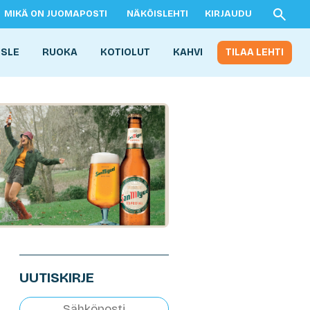
MIKÄ ON JUOMAPOSTI
NÄKÖISLEHTI
KIRJAUDU
ISLE
RUOKA
KOTIOLUT
KAHVI
TILAA LEHTI
UUTISKIRJE