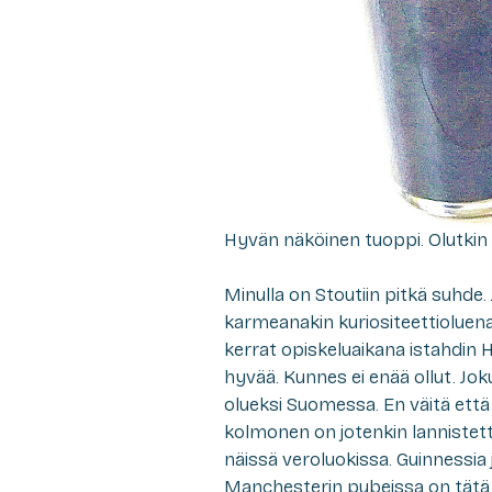
Hyvän näköinen tuoppi. Olutkin 
Minulla on Stoutiin pitkä suhde. 
karmeanakin kuriositeettioluena
kerrat opiskeluaikana istahdin H
hyvää. Kunnes ei enää ollut. Jo
olueksi Suomessa. En väitä ett
kolmonen on jotenkin lannistettu 
näissä veroluokissa. Guinnessia 
Manchesterin pubeissa on tätä 