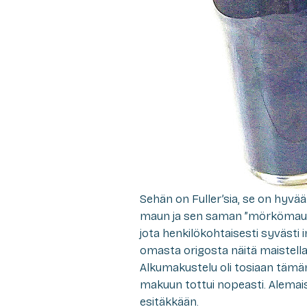
Sehän on Fuller’sia, se on hyvää.
maun ja sen saman ”mörkömau
jota henkilökohtaisesti syvästi i
omasta origosta näitä maistella
Alkumakustelu oli tosiaan tämän
makuun tottui nopeasti. Alemaisu
esitäkkään.