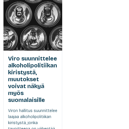
Viro suunnittelee
alkoholipolitiikan
kiristystä,
muutokset
voivat näkyä
myös
suomalaisille
Viron hallitus suunnittelee
laajaa alkoholipolitiikan
kiristystä, jonka
tavoitteena on vähentää