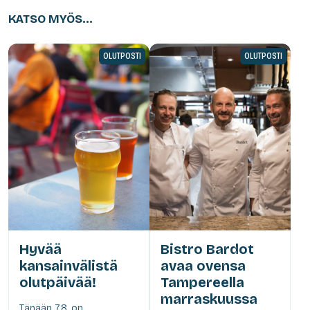
KATSO MYÖS...
OLUTPOSTI
OLUTPOSTI
Hyvää
Bistro Bardot
kansainvälistä
avaa ovensa
olutpäivää!
Tampereella
marraskuussa
Tänään 7.8. on