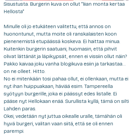
Sisustusta. Burgerin kuva on ollut ”liian monta kertaa
Hellosta”
Minulle oli jo etukäteen valitettu, että annos on
huonontunut, mutta moite oli ranskalaisten koon
pienenemistä etupäässä koskeva. Ei haittaa minua.
Kuitenkin burgerin saatuani, huomasin, että pihvit
olivat lättänät ja läpikypsät, ennen ei vissiin ollut näin?
Pakko kaivaa joku vanha blogikuva esiin ja tarkastaa…
on ne olleet. Hitto.
No ei mitenkään tosi pahaa ollut, ei ollenkaan, mutta ei
nyt ihan huippuakaan, häviää esim. Tampereella
syötyyn burgerille, joka ei päässyt edes listalle. Ei
pääse nyt Hellokaan enää. Surullista kyllä, tämä on silti
Lahden paras.
Okei, vedetään nyt juttua oikealle uralle, tämähän oli
hyvä burgeri, valitan vaan siitä, että se oli ennen
parempi.