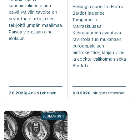
kansainvälinen oluen
Helsingin suosittu Bistro
päivä. Päivän tavoite on
Bardot laajenee
arvostaa olutta ja sen
Tampereelle.
tekijöitä ympäri maailmaa.
Marraskuussa
Päivää vietetään aina
Kehräsaareen avautuva
elokuun...
ravintola tuo mukanaan
eurooppalaisen
bistrokeittiön, laajan viini-
ja cocktailvalikoiman sekä
Bardot'n...
7.8.2026
| Anikó Lehtinen
6.8.2026
| olutpostimestari
JUOMAPOSTI