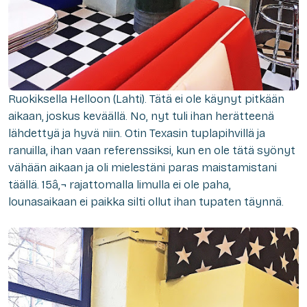
Ruokiksella Helloon (Lahti). Tätä ei ole käynyt pitkään
aikaan, joskus keväällä. No, nyt tuli ihan herätteenä
lähdettyä ja hyvä niin. Otin Texasin tuplapihvillä ja
ranuilla, ihan vaan referenssiksi, kun en ole tätä syönyt
vähään aikaan ja oli mielestäni paras maistamistani
täällä. 15â‚¬ rajattomalla limulla ei ole paha,
lounasaikaan ei paikka silti ollut ihan tupaten täynnä.