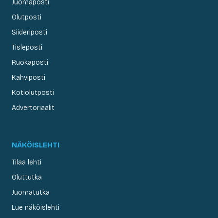
Juomaposti
Olutposti
Siideriposti
Tisleposti
Ruokaposti
Kahviposti
Kotiolutposti
Advertoriaalit
NÄKÖISLEHTI
Tilaa lehti
Oluttutka
Juomatutka
Lue näköislehti