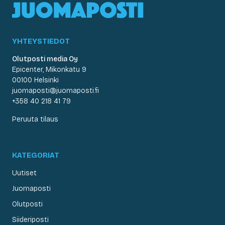
YHTEYSTIEDOT
Olutposti media Oy
Epicenter, Mikonkatu 9
00100 Helsinki
juomaposti@juomaposti.fi
+358 40 218 41 79
Peruuta tilaus
KATEGORIAT
Uutiset
Juomaposti
Olutposti
Siideriposti