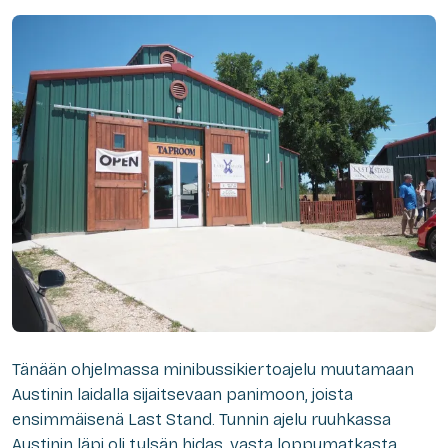
Tänään ohjelmassa minibussikiertoajelu muutamaan
Austinin laidalla sijaitsevaan panimoon, joista
ensimmäisenä Last Stand. Tunnin ajelu ruuhkassa
Austinin läpi oli tylsän hidas, vasta loppumatkasta