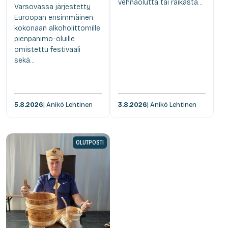
vehnäolutta tai raikasta...
Varsovassa järjestetty
Euroopan ensimmäinen
kokonaan alkoholittomille
pienpanimo-oluille
omistettu festivaali
sekä...
5.8.2026
| Anikó Lehtinen
3.8.2026
| Anikó Lehtinen
OLUTPOSTI