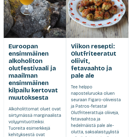
Euroopan
Viikon resepti:
ensimmäinen
Olutfriteeratut
alkoholiton
oliivit,
olutfestivaali ja
fetavaahto ja
maailman
pale ale
ensimmäinen
Tee helppo
kilpailu kertovat
naposteluruoka oluen
muutoksesta
seuraan Figaro-oliiveista
ja Patros-fetasta!
Alkoholittomat oluet ovat
Olutfriteerattuja oliiveja,
siirtymässä marginaalista
fetavaahtoa ja
volyymituotteiksi.
hedelmäistä pale ale-
Tuoreita esimerkkejä
olutta, saksalaistyylistä
kehityksestä ovat