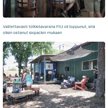
Valitettavasti tölkkitavarana Fitz oli loppunut, sitä
olisin ostanut sixpackin mukaan.