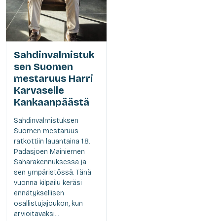
Sahdinvalmistuk
sen Suomen
mestaruus Harri
Karvaselle
Kankaanpäästä
Sahdinvalmistuksen
Suomen mestaruus
ratkottiin lauantaina 1.8.
Padasjoen Mainiemen
Saharakennuksessa ja
sen ympäristössä. Tänä
vuonna kilpailu keräsi
ennätyksellisen
osallistujajoukon, kun
arvioitavaksi...