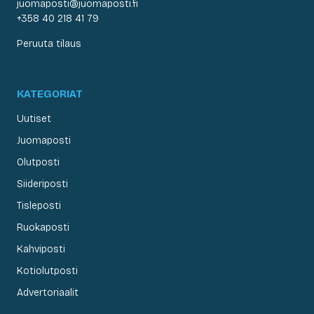
juomaposti@juomaposti.fi
+358 40 218 41 79
Peruuta tilaus
KATEGORIAT
Uutiset
Juomaposti
Olutposti
Siideriposti
Tisleposti
Ruokaposti
Kahviposti
Kotiolutposti
Advertoriaalit