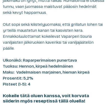
jälkimaku on lyhyt, mutta raikas. Humalointia ei oluessa
tunnu, vaan juomassa maistuvat pääosin hedelmät
sekä kevyt happamuus.
Olut sopii sekä kilistelyjuomaksi, että grillatun lohen tai
yrteillä maustetun kanan tai kasvisten kera.
Ennakkoluulottamat kokeilevat Vaparperi Souria
vaniljaisten jälkiruokien kaveriksi tai vaniljajäätelön
päälle.
Ulkonäkö: Raparperimaisen punertava
Tuoksu: Hennon, kirpeä hedelmäinen
Maku: Vadelmaisen marjainen, hieman kirpeä
Prosentit: 5,2%
Pisteet (1-5): 4
Kokeile tätä oluen kanssa, voit korvata
siiderin myös reseptissä tällä oluella!