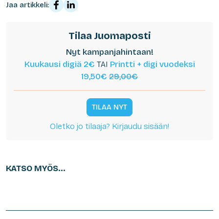
Jaa artikkeli:
Tilaa Juomaposti
Nyt kampanjahintaan!
Kuukausi digiä 2€
TAI
Printti + digi vuodeksi
19,50€
29,00€
TILAA NYT
Oletko jo tilaaja? Kirjaudu sisään!
KATSO MYÖS...