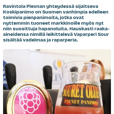
Ravintola Plevnan yhteydessä sijaitseva
Koskipanimo on Suomen vanhimpia edelleen
toimivia pienpanimoita, jotka ovat
nyttemmin tuoneet markkinoille myös nyt
niin suosittuja hapanoluita. Hauskasti raaka-
aineidensa nimillä leikittelevä Vaparperi Sour
sisältää vadelmaa ja raparperia.