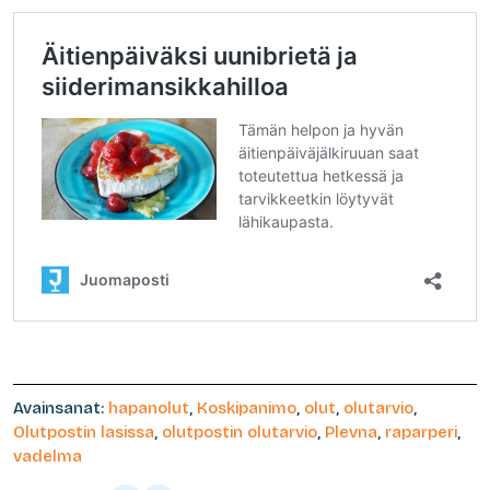
Avainsanat:
hapanolut
,
Koskipanimo
,
olut
,
olutarvio
,
Olutpostin lasissa
,
olutpostin olutarvio
,
Plevna
,
raparperi
,
vadelma