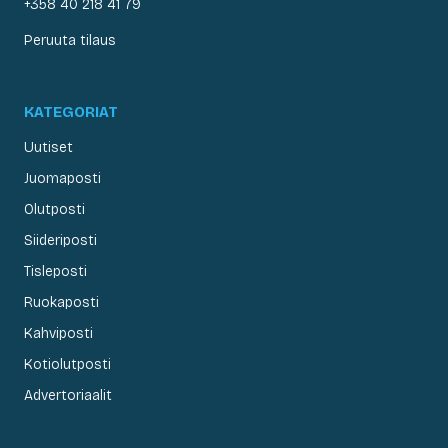
+358 40 218 41 79
Peruuta tilaus
KATEGORIAT
Uutiset
Juomaposti
Olutposti
Siideriposti
Tisleposti
Ruokaposti
Kahviposti
Kotiolutposti
Advertoriaalit