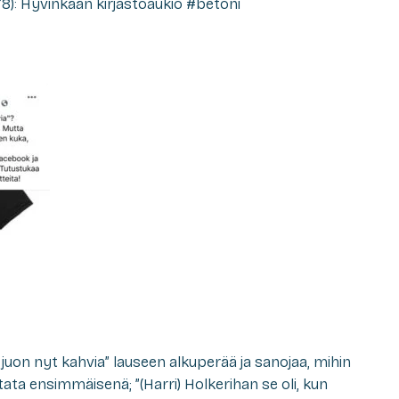
: Hyvinkään kirjastoaukio #betoni
on nyt kahvia” lauseen alkuperää ja sanojaa, mihin
tata ensimmäisenä; ”(Harri) Holkerihan se oli, kun