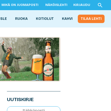
MIKÄ ON JUOMAPOSTI
NÄKÖISLEHTI
KIRJAUDU
ISLE
RUOKA
KOTIOLUT
KAHVI
TILAA LEHTI
UUTISKIRJE