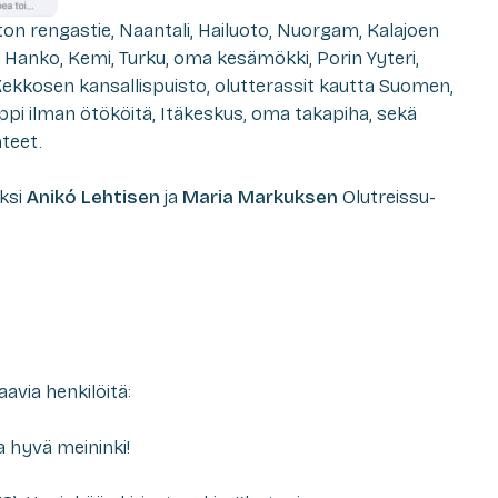
on rengastie, Naantali, Hailuoto, Nuorgam, Kalajoen
Hanko, Kemi, Turku, oma kesämökki, Porin Yyteri,
Kekkosen kansallispuisto, olutterassit kautta Suomen,
pi ilman ötököitä, Itäkeskus, oma takapiha, sekä
teet.
ksi
Anikó Lehtisen
ja
Maria Markuksen
Olutreissu-
via henkilöitä:
na hyvä meininki!