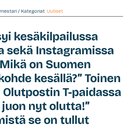
imestari / Kategoriat:
Uutiset
syi kesäkilpailussa
a sekä Instagramissa
, ”Mikä on Suomen
ohde kesällä?” Toinen
i Olutpostin T-paidassa
juon nyt olutta!”
mistä se on tullut