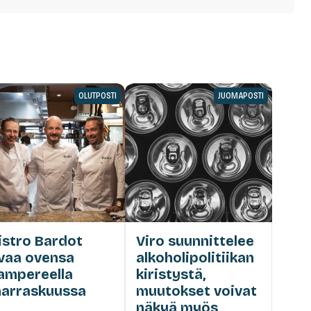
OLUTPOSTI
JUOMAPOSTI
istro Bardot
Viro suunnittelee
vaa ovensa
alkoholipolitiikan
ampereella
kiristystä,
arraskuussa
muutokset voivat
näkyä myös