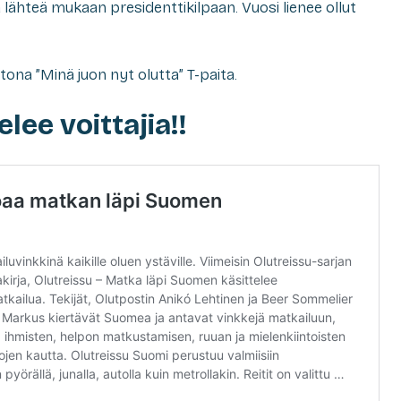
 lähteä mukaan presidenttikilpaan. Vuosi lienee ollut
tona ”Minä juon nyt olutta” T-paita.
lee voittajia!!