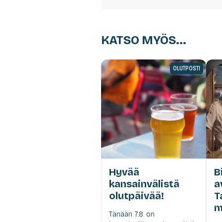
KATSO MYÖS...
OLUTPOSTI
Hyvää
B
kansainvälistä
a
olutpäivää!
T
m
Tänään 7.8. on