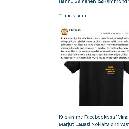
Hannu Salminen
: (@Hammond78)
T-paita kisa
Kysyimme Facebookissa ”Minä ju
Marjut Lausti
Nokialta ehti vas