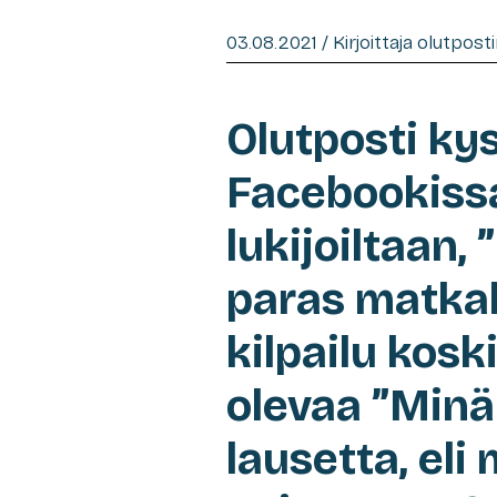
03.08.2021 / Kirjoittaja olutpost
Olutposti ky
Facebookiss
lukijoiltaan
paras matkak
kilpailu kosk
olevaa ”Minä 
lausetta, eli 