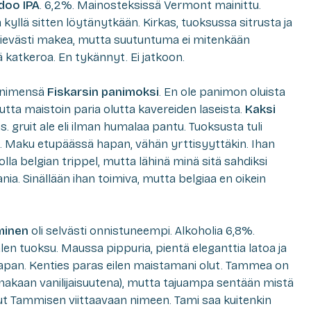
doo IPA
. 6,2%. Mainosteksissä Vermont mainittu.
kyllä sitten löytänytkään. Kirkas, tuoksussa sitrusta ja
lievästi makea, mutta suutuntuma ei mitenkään
katkeroa. En tykännyt. Ei jatkoon.
i nimensä
Fiskarsin panimoksi
. En ole panimon oluista
tta maistoin paria olutta kavereiden laseista.
Kaksi
. gruit ale eli ilman humalaa pantu. Tuoksusta tuli
. Maku etupäässä hapan, vähän yrttisyyttäkin. Ihan
olla belgian trippel, mutta lähinä minä sitä sahdiksi
nia. Sinällään ihan toimiva, mutta belgiaa en oikein
minen
oli selvästi onnistuneempi. Alkoholia 6,8%.
en tuoksu. Maussa pippuria, pientä eleganttia latoa ja
hapan. Kenties paras eilen maistamani olut. Tammea on
inakaan vanilijaisuutena), mutta tajuampa sentään mistä
ellut Tammisen viittaavaan nimeen. Tami saa kuitenkin