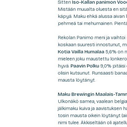
Sitten
Iso-Kallan panimon Voo
Mistään muualta oluesta en sitä 
käpyä. Maku ehkä alussa aivan 
pehmeä tai mehumainen. Pientä 
Rekolan Panimo meni ja vaihto
koskaan suuresti innostunut, mu
Kotia Vailla Humalaa
5,6% on ns
mieleen joku maustettu lonkero
hyvä.
Paavin Polku
9,0% pitäisi 
olisin kutsunut. Runsaasti banaa
mausta löytänyt.
Maku Brewingin Maalais-Tam
Ulkonäkö samea, vaalean belgial
jälkimaku kuiva ja aavistuksen 
tosin mausta oikein löytänyt (a
nimi tulee. Äkkiseltään oli ajat