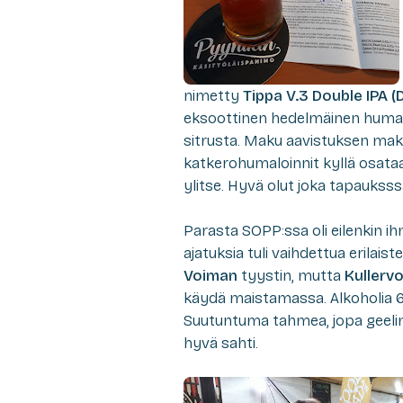
nimetty
Tippa V.3 Double IPA (D
eksoottinen hedelmäinen humala
sitrusta. Maku aavistuksen mak
katkerohumaloinnit kyllä osat
ylitse. Hyvä olut joka tapauksss
Parasta SOPP:ssa oli eilenkin ih
ajatuksia tuli vaihdettua erilai
Voiman
tyystin, mutta
Kullerv
käydä maistamassa. Alkoholia 
Suutuntuma tahmea, jopa geelim
hyvä sahti.