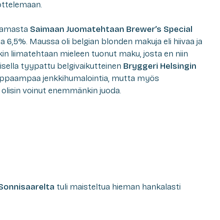
ottelemaan.
stamasta
Saimaan Juomatehtaan Brewer’s Special
ia 6,5%. Maussa oli belgian blonden makuja eli hiivaa ja
kin liimatehtaan mieleen tuonut maku, josta en niin
lisella tyypattu belgivaikutteinen
Bryggeri Helsingin
eippaampaa jenkkihumalointia, mutta myös
ä olisin voinut enemmänkin juoda.
Sonnisaarelta
tuli maisteltua hieman hankalasti