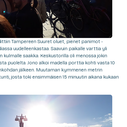
hdittiin Tampereen Suuret oluet, pienet panimot -
assa uudelleenkastaa. Saavuin paikalle varttia yli
rin kulmalle saakka. Keskustorilla oli menossa jokin
ta puolelta. Jono alkoi madella porttia kohti vasta 10
jankohdan jälkeen. Muutaman kymmenen metrin
tunti, josta toki ensimmäisen 15 minuutin aikana kukaan