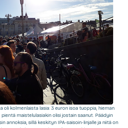
 oli kolmenlaista lasia: 3 euron isoa tuoppia, hieman
pientä maistelulasiakin olisi jostain saanut. Päädyin
 annoksia, sillä keskityn IPA-saisoin-linjalle ja niitä on