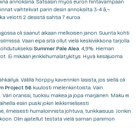
mpina annoksina. Satsasin myös euron hintavampaan
nnat vaihtelivat parin desin annoksilta 3-4 â‚¬.
a velotti 2 desistä sahtia 7 euroa.
gossa oli saanut aikaan melkoisen janon. Suunta kohti
silmissä. Vaan eipä sitä ollut vielä keskiviikkona tarjolla.
Lohdutukseksi
Summer Pale Alea
. 4,9%. Hieman
rot. Ei mikään jenkkihumalatykitys. Hyvä kesäjuoma.
käilyä. Välillä hörppy kaverinkin lasista, jos siellä oli
n Project 56
kuulosti mielenkiintoista. Vain
. Väri oranssi, tuoksu makea ja jopa marjainen. Maku ei
heilla esiin puski jokin leikkimielisesti
ilmeisesti humaloinnista johtuva, tunkkaisuus. Jonkin
tkoon. Olin ajatellut testata vielä saman panimon