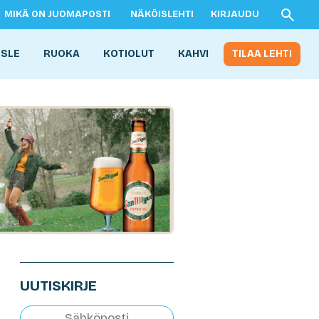
MIKÄ ON JUOMAPOSTI
NÄKÖISLEHTI
KIRJAUDU
ISLE
RUOKA
KOTIOLUT
KAHVI
TILAA LEHTI
UUTISKIRJE