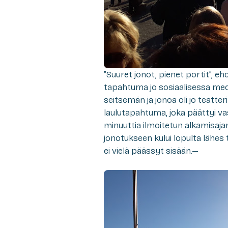
”Suuret jonot, pienet portit”, e
tapahtuma jo sosiaalisessa medi
seitsemän ja jonoa oli jo teatte
laulutapahtuma, joka päättyi vas
minuuttia ilmoitetun alkamisa
jonotukseen kului lopulta lähes 
ei vielä päässyt sisään.—