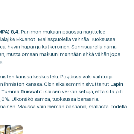
IPA) 8,4.
Panimon mukaan pääosaa näyttelee
lajike Ekuanot. Mallaspuolella vehnää. Tuoksussa
ea, hyvin hapan ja katkeroinen. Sonnisaarella nämä
aan, mutta omaan makuuni mennään ehkä vähän jopa
a.
misten kanssa keskustelu. Pöydissä väki vaihtui ja
sten ihmisten kanssa. Olen aikaisemmin sivuttanut
Lapin
o Tumma Ruissahti
sai sen verran kehuja, että sitä piti
6,0%. Ulkonäkö samea, tuoksussa banaania.
äinen. Maussa vain hieman banaania, mallasta. Todellä