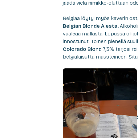
jäädä vielä nimikko-oluttaan od
Belgiaa löytyi myös kaverin o
Belgian Blonde Alesta.
Alkohol
vaaleaa mallasta. Lopussa oli jo
innostunut. Toinen pienellä suul
Colorado Blond
7,3% tarjosi r
belgialaisutta mausteineen. Sit