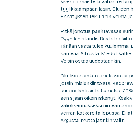
kivempi maistella vähän reilu
tyylikkäämpään lasiin. Oluiden hi
Ennätyksen teki Lapin Voima, jok
Pitkä jonotus paahtavassa aurin
Pyynikin
ständiä Real alen kiilto 
Tänään vasta tulee kuulemma. 
sameaa. Sitrusta. Miedot katke
Voisin ostaa uudestaankin.
Olutlistan ankaraa selausta ja päh
jotain mielenkiintoista.
Radbrew
uusiseelantilaista humalaa. 7,0%
sen sijaan oikein iskenyt. Keskivai
välioksennukseksi nimeämämme, 
verran katkeroita lopussa. Ei ja
Argusta, mutta jätinkin väliin.