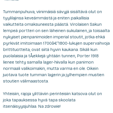
Tummanpuhuva, viinimäisiä sävyjä sisältävä olut on
tyylilajinsa keveämmästä ja eniten paikallisia
vaikutteita omaksuneesta päästä. Virolaisen Sakun
lempeä portteri on sen läheinen sukulainen, ja toisaalta
nykyiset pienpanimoiden imperial stoutit, jotka ehkä
pyrkivät imitoimaan 1700â€“1800-lukujen supervahvoja
brittituotteita, ovat siitä hyvin kaukana. Sikäli kun
puolalaisia ja tÅ¡ekkejä yhtään tunnen, Porter 1918
lienee tehty samalla lager-hiivalla kun panimon
normaali valikoimakin, mutta varma en ole. Oikein
juotava tuote tumman lagerin ja jylhempien mustien
stoutien välimaastosta.
Yhteisiin, rajoja ylittäviin perinteisiin katsova olut on
joka tapauksessa hyvä tapa skoolata
itsenäisyysjuhlaa.
Na zdrowie!