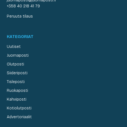
juomaposti@juomaposti.fi
+358 40 218 41 79
Peruuta tilaus
KATEGORIAT
Uutiset
Juomaposti
Olutposti
Siideriposti
Tisleposti
Ruokaposti
Kahviposti
Kotiolutposti
Advertoriaalit