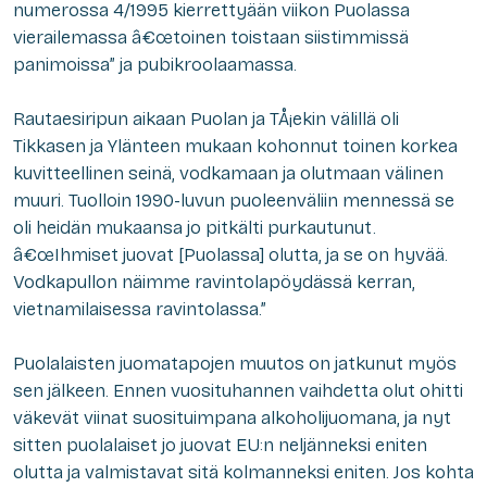
numerossa 4/1995 kierrettyään viikon Puolassa
vierailemassa â€œtoinen toistaan siistimmissä
panimoissa” ja pubikroolaamassa.
Rautaesiripun aikaan Puolan ja TÅ¡ekin välillä oli
Tikkasen ja Ylänteen mukaan kohonnut toinen korkea
kuvitteellinen seinä, vodkamaan ja olutmaan välinen
muuri. Tuolloin 1990-luvun puoleenväliin mennessä se
oli heidän mukaansa jo pitkälti purkautunut.
â€œIhmiset juovat [Puolassa] olutta, ja se on hyvää.
Vodkapullon näimme ravintolapöydässä kerran,
vietnamilaisessa ravintolassa.”
Puolalaisten juomatapojen muutos on jatkunut myös
sen jälkeen. Ennen vuosituhannen vaihdetta olut ohitti
väkevät viinat suosituimpana alkoholijuomana, ja nyt
sitten puolalaiset jo juovat EU:n neljänneksi eniten
olutta ja valmistavat sitä kolmanneksi eniten. Jos kohta