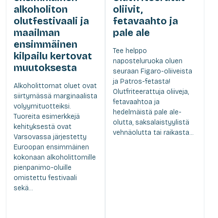
alkoholiton
oliivit,
olutfestivaali ja
fetavaahto ja
maailman
pale ale
ensimmäinen
Tee helppo
kilpailu kertovat
naposteluruoka oluen
muutoksesta
seuraan Figaro-oliiveista
ja Patros-fetasta!
Alkoholittomat oluet ovat
Olutfriteerattuja oliiveja,
siirtymässä marginaalista
fetavaahtoa ja
volyymituotteiksi.
hedelmäistä pale ale-
Tuoreita esimerkkejä
olutta, saksalaistyylistä
kehityksestä ovat
vehnäolutta tai raikasta...
Varsovassa järjestetty
Euroopan ensimmäinen
kokonaan alkoholittomille
pienpanimo-oluille
omistettu festivaali
sekä...