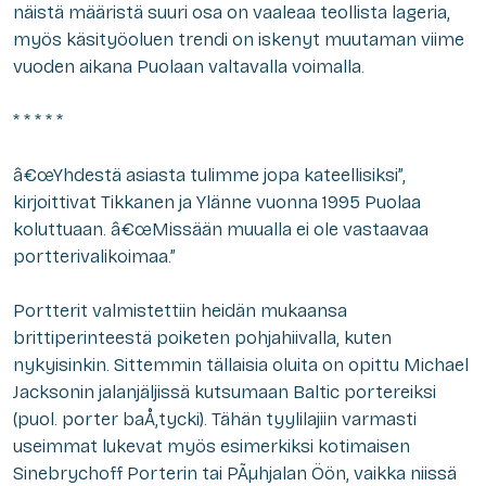
näistä määristä suuri osa on vaaleaa teollista lageria,
myös käsityöoluen trendi on iskenyt muutaman viime
vuoden aikana Puolaan valtavalla voimalla.
* * * * *
â€œYhdestä asiasta tulimme jopa kateellisiksi”,
kirjoittivat Tikkanen ja Ylänne vuonna 1995 Puolaa
koluttuaan. â€œMissään muualla ei ole vastaavaa
portterivalikoimaa.”
Portterit valmistettiin heidän mukaansa
brittiperinteestä poiketen pohjahiivalla, kuten
nykyisinkin. Sittemmin tällaisia oluita on opittu Michael
Jacksonin jalanjäljissä kutsumaan
Baltic porter
eiksi
(puol.
porter baÅ‚tycki
). Tähän tyylilajiin varmasti
useimmat lukevat myös esimerkiksi kotimaisen
Sinebrychoff Porterin tai PÃµhjalan Öön, vaikka niissä