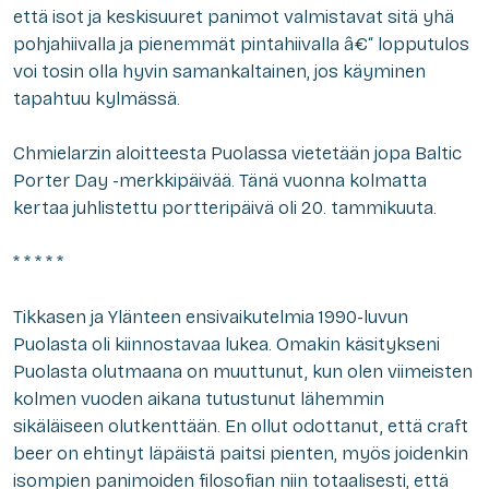
että isot ja keskisuuret panimot valmistavat sitä yhä
pohjahiivalla ja pienemmät pintahiivalla â€“ lopputulos
voi tosin olla hyvin samankaltainen, jos käyminen
tapahtuu kylmässä.
Chmielarzin aloitteesta Puolassa vietetään jopa Baltic
Porter Day -merkkipäivää. Tänä vuonna kolmatta
kertaa juhlistettu portteripäivä oli 20. tammikuuta.
* * * * *
Tikkasen ja Ylänteen ensivaikutelmia 1990-luvun
Puolasta oli kiinnostavaa lukea. Omakin käsitykseni
Puolasta olutmaana on muuttunut, kun olen viimeisten
kolmen vuoden aikana tutustunut lähemmin
sikäläiseen olutkenttään. En ollut odottanut, että
craft
beer
on ehtinyt läpäistä paitsi pienten, myös joidenkin
isompien panimoiden filosofian niin totaalisesti, että