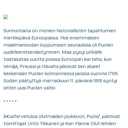
Sunnuntaina on monien historiallisten tapahtumien
merkkipäivä Euroopassa. Yksi ensimmäisen
maailmansodan loppumisen seurauksia oli Puolan
uudelleenitsenäistyminen. Maa pysyi pitkälle
toistasataa vuotta poissa Euroopan kartalta, kun
Venäjä, Preussi ja Itävalta jakoivat sen alueet
keskenään Puolan kolmannessa jaossa vuonna 1795.
Sodan päätyttyä marraskuun 11. päivänä 1918 syntyi
sitten uusi Puolan valtio.
* * * * *
â€œTervetuloa olutmaiden joukkoon, Puola”, julistivat
toimittajat Unto Tikkanen ja Kari Ylänne Olut-lehden