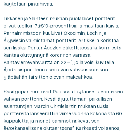
käytetään pintahiivaa.
Tikkasen ja Ylänteen mukaan puolalaiset portterit
olivat tuolloin 7â€“9-prosenttisia ja maultaan kuivia.
Parhaimmistoon kuuluivat Okocimin, Lechin ja
Å»ywiecin valmistamat portterit. Artikkelia koristaa
sen lisäksi Porter Åodzkin etiketti, jossa kaksi miestä
kantaa oluttynnyriä korennon varassa.
Kantavierrevahvuutta on 22—°, jolla voisi kuvitella
Å‚odzilaisportterin asettuvan vahvuusasteikon
yläpäähän tai sitten olevan makeahkoa.
Käsityöpanimot ovat Puolassa löytäneet perinteisen
vahvan portterin. Kesällä jututtamani paikallisen
asiantuntijan Marcin Chmielarzin mukaan uusia
porttereita lanseerattiin viime vuonna kokonaista 60
kappaletta, ja monet panimot näkevät sen
â€œkansallisena olutaarteena”. Karkeasti voi sanoa,