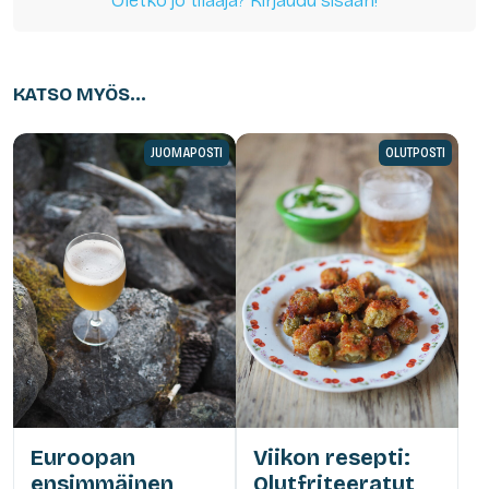
Oletko jo tilaaja? Kirjaudu sisään!
KATSO MYÖS...
JUOMAPOSTI
OLUTPOSTI
Euroopan
Viikon resepti:
ensimmäinen
Olutfriteeratut