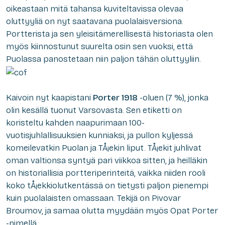
oikeastaan mitä tahansa kuviteltavissa olevaa
oluttyyliä on nyt saatavana puolalaisversiona.
Portterista ja sen yleisitämerellisestä historiasta olen
myös kiinnostunut suurelta osin sen vuoksi, että
Puolassa panostetaan niin paljon tähän oluttyyliin.
Kaivoin nyt kaapistani
Porter 1918
-oluen (7 %), jonka
olin kesällä tuonut Varsovasta. Sen etiketti on
koristeltu kahden naapurimaan 100-
vuotisjuhlallisuuksien kunniaksi, ja pullon kyljessä
komeilevatkin Puolan ja TÅ¡ekin liput. TÅ¡ekit juhlivat
oman valtionsa syntyä pari viikkoa sitten, ja heilläkin
on historiallisia portteriperinteitä, vaikka niiden rooli
koko tÅ¡ekkiolutkentässä on tietysti paljon pienempi
kuin puolalaisten omassaan. Tekijä on Pivovar
Broumov, ja samaa olutta myydään myös Opat Porter
-nimellä.