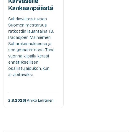
Karvaselle
Kankaanpäästä
Sahdinvalmistuksen
Suomen mestaruus
ratkottiin lauantaina 1.8.
Padasjoen Mainiemen
Saharakennuksessa ja
sen ympäristössä. Tänä
vuonna kilpailu keräsi
ennätyksellisen
osallistujajoukon, kun
arvioitavaksi...
2.8.2026
| Anikó Lehtinen