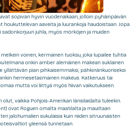
tuivat sopivan hyvin vuodenaikaan, jolloin pyhäinpäivän
vat houkuttelevan aaveita ja luurankoja haudoistaan. Jopa
si sadonkorjuun juhla, myös mörköjen ja muiden
 melkein voinen, kermainen tuoksu, joka lupailee tuhtia
ikutelmana onkin
amber ale
mäinen makean suklainen
ee yllättävän pian pihkaisemmaksi, pähkinänkuoriseksi
minkin hermesetasmainen makeus. Katkeruus tai
omaa mutta voi liittyä myös hiivan vaikutukseen.
lut, vaikka Pohjois-Amerikan länsilaidalta tuleekin.
nt) ovat Roguen omalta maatilalta ja mauiltaan
 jalohumalien sukulaisia kuin niiden sitruunaisten
luoteisvaltiot yleensä tunnetaan.