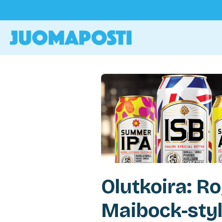
Olutkoira: R
Maibock-styl