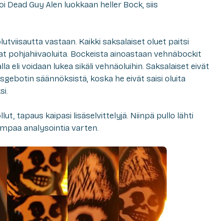
oi Dead Guy Alen luokkaan
heller Bock
, siis
tviisautta vastaan. Kaikki saksalaiset oluet paitsi
vat pohjahiivaoluita. Bockeista ainoastaan vehnäbockit
a eli voidaan lukea sikäli vehnäoluihin. Saksalaiset eivät
sgebotin säännöksistä, koska he eivät saisi oluita
i.
t, tapaus kaipasi lisäselvittelyjä. Niinpä pullo lähti
kempaa analysointia varten.