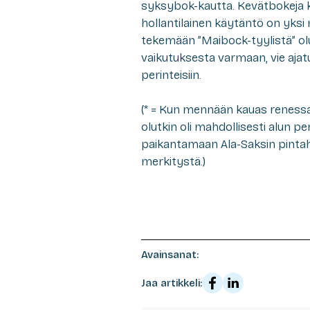
syksybok-kautta. Kevätbokeja 
hollantilainen käytäntö on yksi 
tekemään ”Maibock-tyylistä” olut
vaikutuksesta varmaan, vie ajat
perinteisiin.
(* = Kun mennään kauas renessans
olutkin oli mahdollisesti alun pe
paikantamaan Ala-Saksin pintahii
merkitystä.)
Avainsanat:
Jaa artikkeli: