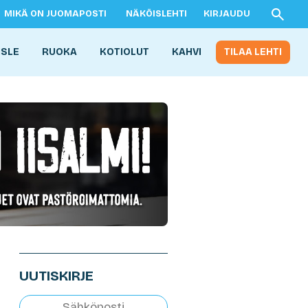
MIKÄ ON JUOMAPOSTI
NÄKÖISLEHTI
KIRJAUDU
ISLE
RUOKA
KOTIOLUT
KAHVI
TILAA LEHTI
UUTISKIRJE