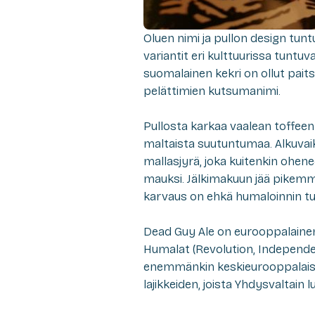
Oluen nimi ja pullon design tun
variantit eri kulttuurissa tuntu
suomalainen kekri on ollut pait
pelättimien kutsumanimi.
Pullosta karkaa vaalean toffeen
maltaista suutuntumaa. Alkuva
mallasjyrä, joka kuitenkin ohen
mauksi. Jälkimakuun jää pikem
karvaus on ehkä humaloinnin tu
Dead Guy Ale on eurooppalainen o
Humalat (Revolution, Independe
enemmänkin keskieurooppalaisten
lajikkeiden, joista Yhdysvaltain 