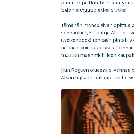
pantu. Jopa Ratebeer kategoris
baijerilaistyyppiseksi olueksi.
Tämähän menee aivan opittua olu
vehnäoluet, Kölsch ja Altbier o
(Weizenbock) tehdään pintahiivall
näissä asioissa poikkea Reinheit
muuten maanmiehilleen kaupaks
Kun Roguen oluessa ei vehnää ollu
Alkon hyllyltä jääkaappiini tar