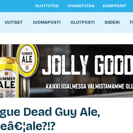
OLUTTUTKA
JUOMATUTKA
KUMPPANIT
UUTISET
JUOMAPOSTI
OLUTPOSTI
SIIDERI
T
ogue Dead Guy Ale,
eâ€¦ale?!?