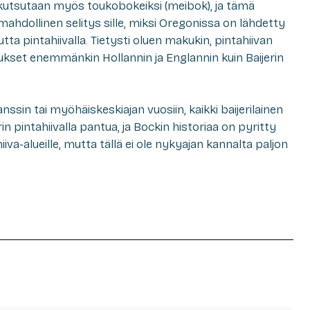
kutsutaan myös toukobokeiksi (
meibok
), ja tämä
mahdollinen selitys sille, miksi Oregonissa on lähdetty
ta pintahiivalla. Tietysti oluen makukin, pintahiivan
ukset enemmänkin Hollannin ja Englannin kuin Baijerin
sin tai myöhäiskeskiajan vuosiin, kaikki baijerilainen
rin pintahiivalla pantua, ja Bockin historiaa on pyritty
va-alueille, mutta tällä ei ole nykyajan kannalta paljon