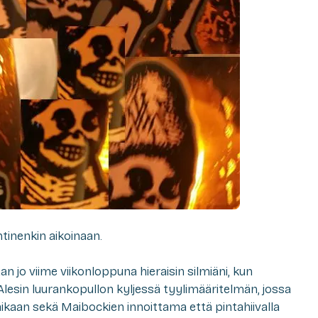
htinenkin aikoinaan.
an jo viime viikonloppuna hieraisin silmiäni, kun
lesin luurankopullon kyljessä tyylimääritelmän, jossa
ikaan sekä Maibockien innoittama että pintahiivalla