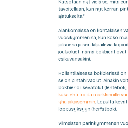
Katsotaan nyt vielä se, mitä eur
tavoitellaan, kun nyt kerran pi
ajatukselta.*
Alankomaissa on kohtalaisen vah
vuosikymmeninä, kun koko muu h
pilsneriä ja sen kilpailevia kopi
jouluoluet, nämä
bokbier
it ovat
esikuvansakin).
Hollantilaisessa bokbierissä on 
se
on
pintahiivaolut. Ainakin voi
bokbier oli kevätolut (
lentebok
)
kuka ehti tuoda markkinoille v
yhä aikaisemmin
. Lopulta kevä
loppusyksyyn (
herfstbok
).
Viimeisten parinkymmenen vuod