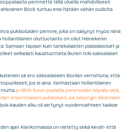
ooppalaista perinnettä tällä oluella mahdollisesti
ntahiivainen Bock tuntuu ensi hätään vähän oudolta
va pukkioluiden perinne, joka on säilynyt myös niinä
ollantilainen oluttuotanto on ollut Heinekenin
oita. Samaan tapaan kuin tanskalaisten pääsiäisoluet ja
 olleet selkeästi kausituotteita (kuten toki saksalaiset
kuitenkin se ero saksalaiseen Bockiin verrattuna, että
ttopuolisesti, jos ei aina. Vanhastaan hollantilainen
, mutta
jo 1800-luvun puolella panimoiden kilpailu siitä,
uoden ensimmäisen pukkioluen, sai sesongin alkamaan
tbok-kauden alku oli siirtynyt vuodenvaihteen taakse
en ajan Alankomaissa on vietetty sekä kevät- että