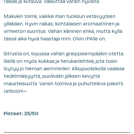
raikas ja kutsuva. Vaikuttaa varsin hyvältä.
Makukin toimii, vaikkei ihan tuoksun vetävyyteen
ylläkään. Hyvin raikas, kohtalaisen aromaattinen ja
virheetön suoritus. Vähän kliininen ehkä, mutta kyllä
tässä aika hyvä haastaja mm. Olvin IPAlle on.
Sitrusta on, lopussa vähän greippisempääkin otetta.
Siellä on myös kukkaa ja herukanlehteä, jota tosin
löytyy jo hieman aiemminkin. Alkupuoliskolla vaaleaa
hedelmäisyyttä, puolivälin jälkeen kevyttä
mausteisuutta. Varsin toimiva ja puhutteleva paketti.
Jatkoon!
—
Pisteet: 35/50