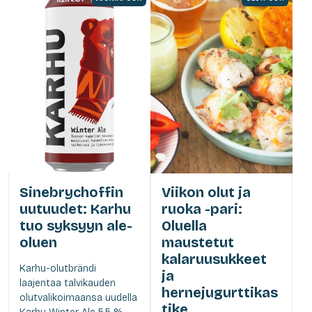
Sinebrychoffin
Viikon olut ja
uutuudet: Karhu
ruoka -pari:
tuo syksyyn ale-
Oluella
oluen
maustetut
kalaruusukkeet
Karhu-olutbrändi
ja
laajentaa talvikauden
hernejugurttikas
olutvalikoimaansa uudella
tike