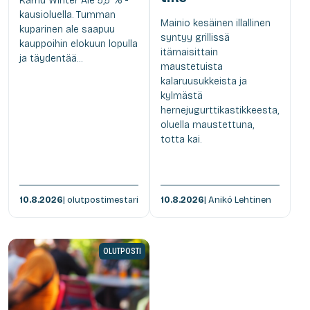
Karhu Winter Ale 5,5 % -
kausioluella. Tumman
Mainio kesäinen illallinen
kuparinen ale saapuu
syntyy grillissä
kauppoihin elokuun lopulla
itämaisittain
ja täydentää...
maustetuista
kalaruusukkeista ja
kylmästä
hernejugurttikastikkeesta,
oluella maustettuna,
totta kai.
10.8.2026
| olutpostimestari
10.8.2026
| Anikó Lehtinen
OLUTPOSTI