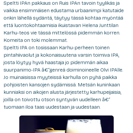
Speltti IPAn pakkaus on Ruis IPAn tavoin tyylikäs ja
vaikka ensimmäisen edustama urbaanimpi katutaide
onkin lähellä sydäntä, täytyy tässä kohtaa myöntää
että luontokohtaamisia ikuistavan Helena Junttilan
Karhu-teos vie tässä mittelössä pidemmän korren.
Komeita on toki molemmat.
Speltti IPA on tosissaan Karhu-perheen toinen
pintahiivaolut ja kokonaisuutena varsin toimiva IPA,
josta löytyy hyvä haastaja jo pidemmän aikaa
suurpanimo-IPA â€“genreä doiminoineelle Olvi IPAlle.
Jo muinaisissa myyteissä karhulla on pyhä paikka
pohjoisten kansojen sydämissä. Metsän kuninkaan
kunniaksi on aikojen alusta järjestetty karhupeijaisia,
joilla on toivottu otson syntyvän uudelleen â€“
tuomaan iloa taas uudestaan ja uudestaan.