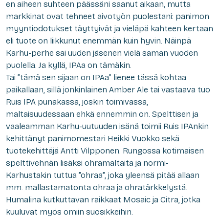
en aiheen suhteen päässäni saanut aikaan, mutta
markkinat ovat tehneet aivotyön puolestani: panimon
myyntiodotukset täyttyivät ja vieläpä kahteen kertaan
eli tuote on liikkunut enemmän kuin hyvin. Näinpä
Karhu-perhe sai uuden jäsenen vielä saman vuoden
puolella. Ja kyllä, IPAa on tämäkin.
Tai ”tämä sen sijaan on IPAa” lienee tässä kohtaa
paikallaan, sillä jonkinlainen Amber Ale tai vastaava tuo
Ruis IPA punakassa, joskin toimivassa,
maltaisuudessaan ehkä ennemmin on. Spelttisen ja
vaaleamman Karhu-uutuuden isänä toimii Ruis IPAnkin
kehittänyt panimomestari Heikki Vuokko sekä
tuotekehittäjä Antti Vilpponen. Rungossa kotimaisen
spelttivehnän lisäksi ohramaltaita ja normi-
Karhustakin tuttua ”ohraa”, joka yleensä pitää allaan
mm. mallastamatonta ohraa ja ohratärkkelystä.
Humalina kutkuttavan raikkaat Mosaic ja Citra, jotka
kuuluvat myös omiin suosikkeihin.