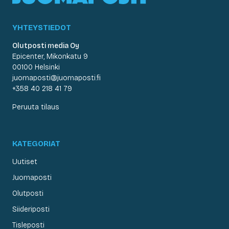
YHTEYSTIEDOT
Olutposti media Oy
Epicenter, Mikonkatu 9
00100 Helsinki
juomaposti@juomaposti.fi
+358 40 218 41 79
Peruuta tilaus
KATEGORIAT
Uutiset
Juomaposti
Olutposti
Siideriposti
Tisleposti