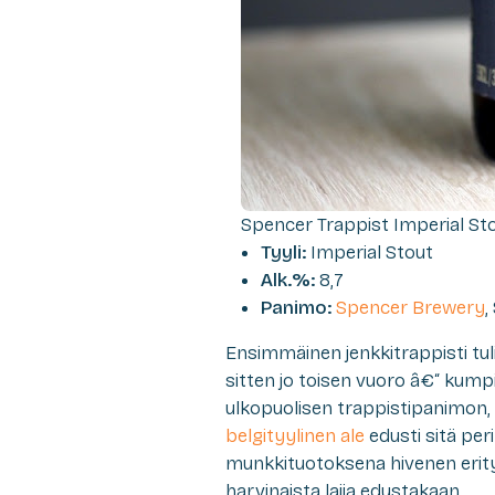
Spencer Trappist Imperial St
Tyyli:
Imperial Stout
Alk.%:
8,7
Panimo:
Spencer Brewery
,
Ensimmäinen jenkkitrappisti tuli 
sitten jo toisen vuoro â€“ kump
ulkopuolisen trappistipanimon, 
belgityylinen ale
edusti sitä per
munkkituotoksena hivenen erityy
harvinaista lajia edustakaan.