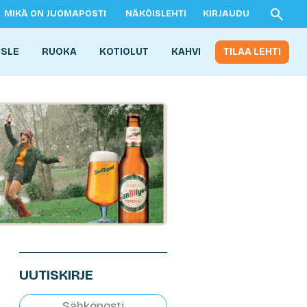
MIKÄ ON JUOMAPOSTI
NÄKÖISLEHTI
KIRJAUDU
ISLE
RUOKA
KOTIOLUT
KAHVI
TILAA LEHTI
UUTISKIRJE