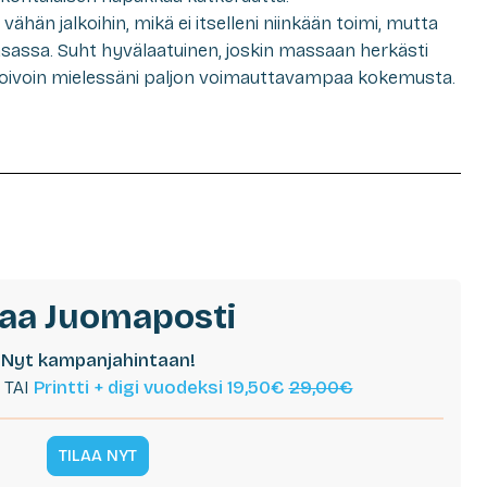
än jalkoihin, mikä ei itselleni niinkään toimi, mutta
sassa. Suht hyvälaatuinen, joskin massaan herkästi
. Toivoin mielessäni paljon voimauttavampaa kokemusta.
laa Juomaposti
Nyt kampanjahintaan!
TAI
Printti + digi vuodeksi 19,50€
29,00€
TILAA NYT