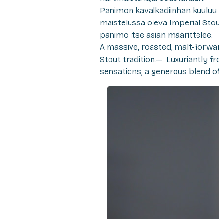
Panimon kavalkadiinhan kuuluu p
maistelussa oleva Imperial Sto
panimo itse asian määrittelee.
A massive, roasted, malt-forwa
Stout tradition.— Luxuriantly f
sensations, a generous blend of