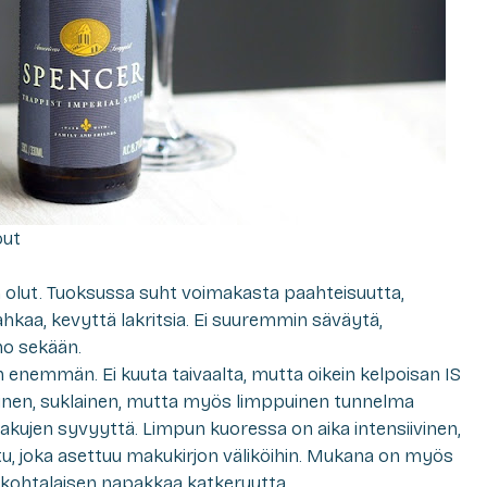
out
 olut. Tuoksussa suht voimakasta paahteisuutta,
kaa, kevyttä lakritsia. Ei suuremmin säväytä,
no sekään.
n enemmän. Ei kuuta taivaalta, mutta oikein kelpoisan IS
nen, suklainen, mutta myös limppuinen tunnelma
kujen syvyyttä. Limpun kuoressa on aika intensiivinen,
u, joka asettuu makukirjon väliköihin. Mukana on myös
 kohtalaisen napakkaa katkeruutta.