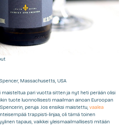
out
 Spencer, Massachusetts, USA
maisteltua pari vuotta sitten ja nyt heti perään olisi
ikin tuote luonnollisesti maailman ainoan Euroopan
Spencerin, peruja. Jos ensiksi maistettu,
vaalea
inteisempää trappisti-linjaa, oli tämä toinen
linen tapaus, vaikkei yleismaailmallisesti mitään