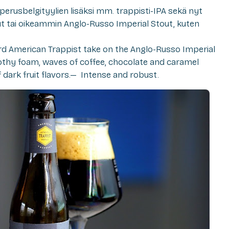
erusbelgityylien lisäksi mm. trappisti-IPA sekä nyt
ut tai oikeammin Anglo-Russo Imperial Stout, kuten
rd American Trappist take on the Anglo-Russo Imperial
rothy foam, waves of coffee, chocolate and caramel
 dark fruit flavors.—
Intense and robust.