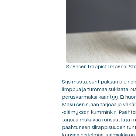
Spencer Trappist Imperial St
Sysimusta, suht paksun oloinen
limppua ja tummaa suklaata. Nah
perusvarmaksi kääntyy. Ei huo
Maku sen sijaan tarjoaa jo vähä
-elämyksen kumminkin. Paahtei
tarjoaa mukavaa runsautta ja ma
paahtuneen siirappisuuden tunt
kypsää hedelmää, salmiakkia ja