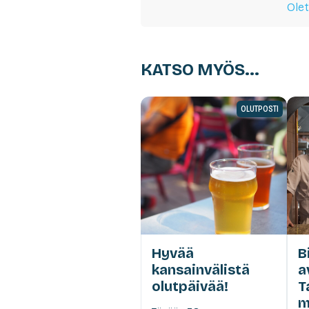
Olet
KATSO MYÖS...
OLUTPOSTI
Hyvää
B
kansainvälistä
a
olutpäivää!
T
m