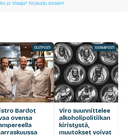
ko jo tilaaja? Kirjaudu sisään!
OLUTPOSTI
JUOMAPOSTI
istro Bardot
Viro suunnittelee
vaa ovensa
alkoholipolitiikan
ampereella
kiristystä,
arraskuussa
muutokset voivat