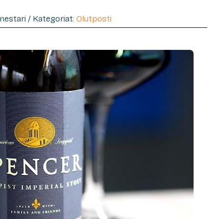
imestari / Kategoriat:
Olutposti