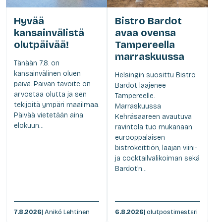
Hyvää
Bistro Bardot
kansainvälistä
avaa ovensa
olutpäivää!
Tampereella
marraskuussa
Tänään 7.8. on
kansainvälinen oluen
Helsingin suosittu Bistro
päivä. Päivän tavoite on
Bardot laajenee
arvostaa olutta ja sen
Tampereelle.
tekijöitä ympäri maailmaa.
Marraskuussa
Päivää vietetään aina
Kehräsaareen avautuva
elokuun...
ravintola tuo mukanaan
eurooppalaisen
bistrokeittiön, laajan viini-
ja cocktailvalikoiman sekä
Bardot'n...
7.8.2026
| Anikó Lehtinen
6.8.2026
| olutpostimestari