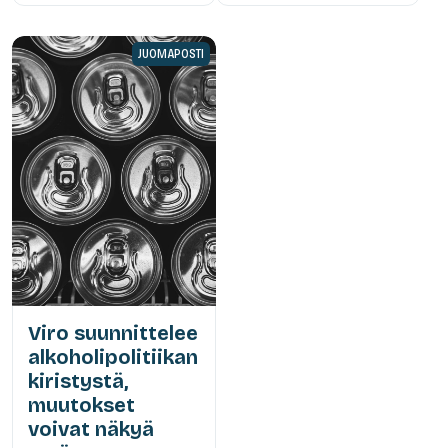
JUOMAPOSTI
Viro suunnittelee
alkoholipolitiikan
kiristystä,
muutokset
voivat näkyä