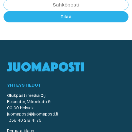
Tilaa
YHTEYSTIEDOT
Olutposti media Oy
Epicenter, Mikonkatu 9
00100 Helsinki
juomaposti@juomaposti.fi
+358 40 218 41 79
Peruuta tilaus