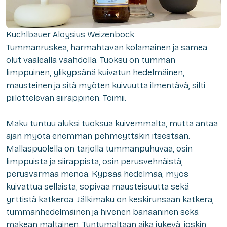
Kuchlbauer Aloysius Weizenbock
Tummanruskea, harmahtavan kolamainen ja samea
olut vaalealla vaahdolla. Tuoksu on tumman
limppuinen, ylikypsänä kuivatun hedelmäinen,
mausteinen ja sitä myöten kuivuutta ilmentävä, silti
piilottelevan siirappinen. Toimii.
Maku tuntuu aluksi tuoksua kuivemmalta, mutta antaa
ajan myötä enemmän pehmeyttäkin itsestään.
Mallaspuolella on tarjolla tummanpuhuvaa, osin
limppuista ja siirappista, osin perusvehnäistä,
perusvarmaa menoa. Kypsää hedelmää, myös
kuivattua sellaista, sopivaa mausteisuutta sekä
yrttistä katkeroa. Jälkimaku on keskirunsaan katkera,
tummanhedelmäinen ja hivenen banaaninen sekä
makean maltainen. Tuntumaltaan aika jykevä, joskin