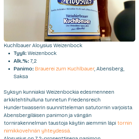
Kuchlbauer Aloysius Weizenbock
Tyyli:
Weizenbock
Alk.%:
7,2
Panimo:
Brauerei zum Kuchlbauer
, Abensberg,
Saksa
Syksyn kunniaksi Weizenbockia edesmenneen
arkkitehtihulluna tunnetun
Friedensreich
Hundertwasserin suunnitteleman satutornin varjoista.
Abensbergiläisen panimon ja vängän
tornirakennelman taustoja käytiin aiemmin läpi
tornin
nimikkovehnän yhteydessä
.
Alosysius on 7,2-prosenttisena panimon