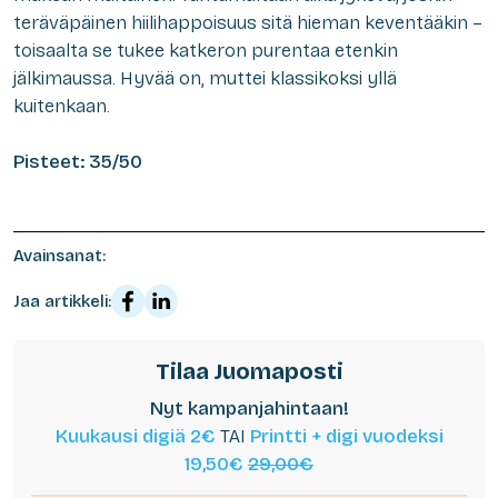
teräväpäinen hiilihappoisuus sitä hieman keventääkin –
toisaalta se tukee katkeron purentaa etenkin
jälkimaussa. Hyvää on, muttei klassikoksi yllä
kuitenkaan.
Pisteet: 35/50
Avainsanat:
Jaa artikkeli:
Tilaa Juomaposti
Nyt kampanjahintaan!
Kuukausi digiä 2€
TAI
Printti + digi vuodeksi
19,50€
29,00€