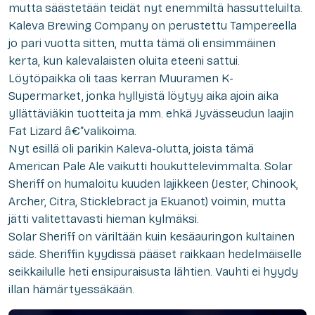
mutta säästetään teidät nyt enemmiltä hassutteluilta.
Kaleva Brewing Company on perustettu Tampereella
jo pari vuotta sitten, mutta tämä oli ensimmäinen
kerta, kun kalevalaisten oluita eteeni sattui.
Löytöpaikka oli taas kerran Muuramen K-
Supermarket, jonka hyllyistä löytyy aika ajoin aika
yllättäviäkin tuotteita ja mm. ehkä Jyvässeudun laajin
Fat Lizard â€“valikoima.
Nyt esillä oli parikin Kaleva-olutta, joista tämä
American Pale Ale vaikutti houkuttelevimmalta. Solar
Sheriff on humaloitu kuuden lajikkeen (Jester, Chinook,
Archer, Citra, Sticklebract ja Ekuanot) voimin, mutta
jätti valitettavasti hieman kylmäksi.
Solar Sheriff on väriltään kuin kesäauringon kultainen
säde. Sheriffin kyydissä pääset raikkaan hedelmäiselle
seikkailulle heti ensipuraisusta lähtien. Vauhti ei hyydy
illan hämärtyessäkään.