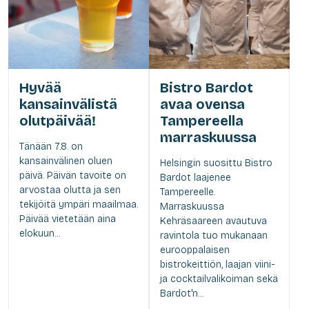
Hyvää
Bistro Bardot
kansainvälistä
avaa ovensa
olutpäivää!
Tampereella
marraskuussa
Tänään 7.8. on
kansainvälinen oluen
Helsingin suosittu Bistro
päivä. Päivän tavoite on
Bardot laajenee
arvostaa olutta ja sen
Tampereelle.
tekijöitä ympäri maailmaa.
Marraskuussa
Päivää vietetään aina
Kehräsaareen avautuva
elokuun...
ravintola tuo mukanaan
eurooppalaisen
bistrokeittiön, laajan viini-
ja cocktailvalikoiman sekä
Bardot'n...