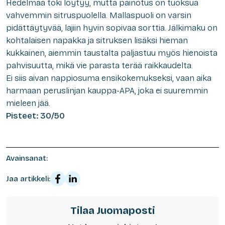
Hedelmää toki löytyy, mutta painotus on tuoksua
vahvemmin sitruspuolella. Mallaspuoli on varsin
pidättäytyvää, lajiin hyvin sopivaa sorttia. Jälkimaku on
kohtalaisen napakka ja sitruksen lisäksi hieman
kukkainen, aiemmin taustalta paljastuu myös hienoista
pahvisuutta, mikä vie parasta terää raikkaudelta.
Ei siis aivan nappiosuma ensikokemukseksi, vaan aika
harmaan peruslinjan kauppa-APA, joka ei suuremmin
mieleen jää.
Pisteet: 30/50
Avainsanat:
Jaa artikkeli:
Tilaa Juomaposti