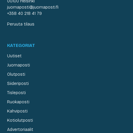
00100 Helsinki
juomaposti@juomaposti.fi
+358 40 218 41 79
Peruuta tilaus
KATEGORIAT
Uutiset
Juomaposti
Olutposti
Siideriposti
Tisleposti
Ruokaposti
Kahviposti
Kotiolutposti
Advertoriaalit