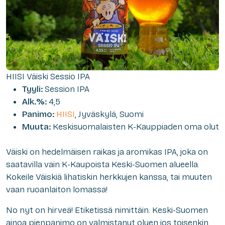
HIISI Väiski Sessio IPA
Tyyli:
Session IPA
Alk.%:
4,5
Panimo:
HIISI
, Jyväskylä, Suomi
Muuta:
Keskisuomalaisten K-Kauppiaden oma olut
Väiski on hedelmäisen raikas ja aromikas IPA, joka on
saatavilla vain K-Kaupoista Keski-Suomen alueella.
Kokeile Väiskiä lihatiskin herkkujen kanssa, tai muuten
vaan ruoanlaiton lomassa!
No nyt on hirveä! Etiketissä nimittäin. Keski-Suomen
ainoa pienpanimo on valmistanut oluen jos toisenkin