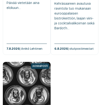
Päivää vietetään aina
Kehräsaareen avautuva
elokuun...
ravintola tuo mukanaan
eurooppalaisen
bistrokeittiön, laajan viini-
ja cocktailvalikoiman sekä
Bardot'n...
7.8.2026
| Anikó Lehtinen
6.8.2026
| olutpostimestari
JUOMAPOSTI