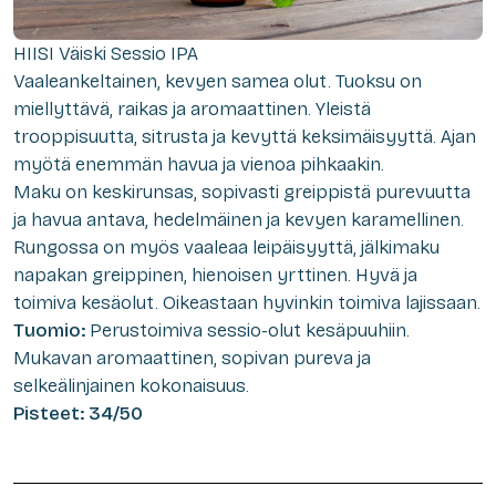
HIISI Väiski Sessio IPA
Vaaleankeltainen, kevyen samea olut. Tuoksu on
miellyttävä, raikas ja aromaattinen. Yleistä
trooppisuutta, sitrusta ja kevyttä keksimäisyyttä. Ajan
myötä enemmän havua ja vienoa pihkaakin.
Maku on keskirunsas, sopivasti greippistä purevuutta
ja havua antava, hedelmäinen ja kevyen karamellinen.
Rungossa on myös vaaleaa leipäisyyttä, jälkimaku
napakan greippinen, hienoisen yrttinen. Hyvä ja
toimiva kesäolut. Oikeastaan hyvinkin toimiva lajissaan.
Tuomio:
Perustoimiva sessio-olut kesäpuuhiin.
Mukavan aromaattinen, sopivan pureva ja
selkeälinjainen kokonaisuus.
Pisteet: 34/50