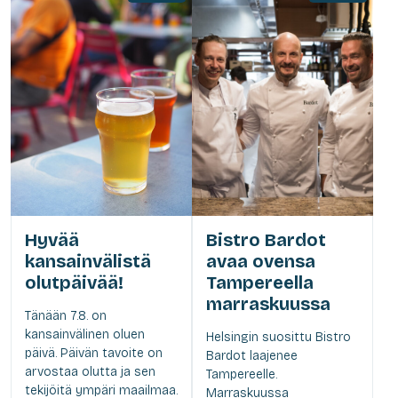
Hyvää
Bistro Bardot
kansainvälistä
avaa ovensa
olutpäivää!
Tampereella
marraskuussa
Tänään 7.8. on
kansainvälinen oluen
Helsingin suosittu Bistro
päivä. Päivän tavoite on
Bardot laajenee
arvostaa olutta ja sen
Tampereelle.
tekijöitä ympäri maailmaa.
Marraskuussa