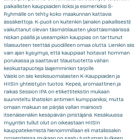
paikallisten kauppiaiden iloksi ja esimerkiksi S-
Ryhmälle on tehty koko maakunnan kattavia
ässäkeittoja
. K-puoli on kuitenkin (ainakin paikallisesti)
vaikuttanut olevan täsmätilausten yksittäismäärissä
niskan päällä ja useampikin kauppias on tarttunut
tilaisuuteen teettää puodilleen omaa olutta. Lienikin siis
vain ajan kysymys, että kauppiaat hoitavat homman
porukassa ja saattavat tilaustuotetta vähän
keskustapuoteja laajemminkin tarjolle.
Väiski on siis keskisuomalaisten K-Kauppiaiden ja
HIISIn yhteistyön tuotos. Kepeä, aromaattinen ja
raikas Session IPA on etikettitekstin mukaan
suunniteltu lihatiskin antimien kumppaniksi, mutta
omaan makuun se pärjää vallan mainiosti
itsenäisenäkin kesäpäivän piristäjänä. Kesäkuussa
myyntiin tullut olut on oikeastaan HIISIn
kauppatekemistä hienoimmillaan eli matalissakin
prosenteissa mukaan on saatu tuntuman kylkeen