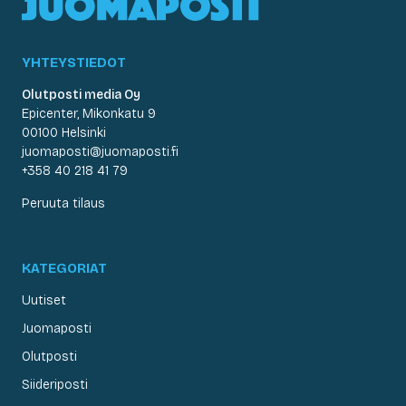
YHTEYSTIEDOT
Olutposti media Oy
Epicenter, Mikonkatu 9
00100 Helsinki
juomaposti@juomaposti.fi
+358 40 218 41 79
Peruuta tilaus
KATEGORIAT
Uutiset
Juomaposti
Olutposti
Siideriposti