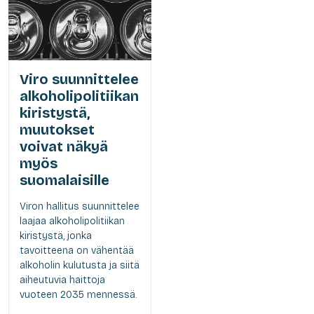
Viro suunnittelee
alkoholipolitiikan
kiristystä,
muutokset
voivat näkyä
myös
suomalaisille
Viron hallitus suunnittelee
laajaa alkoholipolitiikan
kiristystä, jonka
tavoitteena on vähentää
alkoholin kulutusta ja siitä
aiheutuvia haittoja
vuoteen 2035 mennessä.