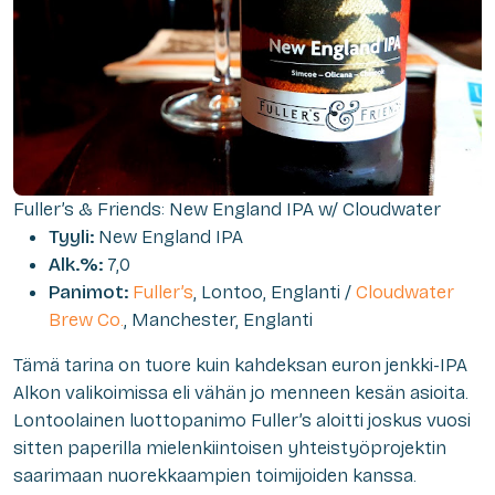
Fuller’s & Friends: New England IPA w/ Cloudwater
Tyyli:
New England IPA
Alk.%:
7,0
Panimot:
Fuller’s
, Lontoo, Englanti /
Cloudwater
Brew Co.
, Manchester, Englanti
Tämä tarina on tuore kuin kahdeksan euron jenkki-IPA
Alkon valikoimissa eli vähän jo menneen kesän asioita.
Lontoolainen luottopanimo Fuller’s aloitti joskus vuosi
sitten paperilla mielenkiintoisen yhteistyöprojektin
saarimaan nuorekkaampien toimijoiden kanssa.