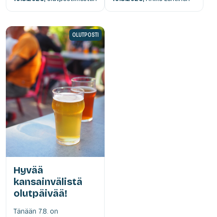
OLUTPOSTI
Hyvää
kansainvälistä
olutpäivää!
Tänään 7.8. on