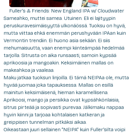
Fuller’s & Friends: New England IPA w/ Cloudwater
Sameahko, muttei samea. Utuinen. Eli ei lajityypin
peruskuravesimäisyyttä ulkonäössä. Tuoksu on hyvä,
mutta viittaa ehkä enemmän perushyvään IPAan kuin
Vermontin trendiin. Ei huono asia sekään. Ei siis
mehumaisuutta, vaan enempi kiinteämpää hedelmää
tarjolla. Sitrusta on aika runsaasti, samoin kypsää
aprikoosia ja mangoakin. Keksimäinen mallas on
makeahkoa ja vaaleaa.
Maku jatkaa tuoksun linjoilla. Ei tämä NEIPAa ole, mutta
hyvää juomaa joka tapauksessa. Mallas on esillä
mainitun keksimäisenä, hieman karamellisena.
Aprikoosi, mango ja persikka ovat kypsähkönlaisia,
sitrus pirteää ja sopivasti purevaa. Jälkimaku nappaa
hyvin kiinni ja tarjoaa kohtalaisen katkeran ja
greippisen tunnelman pitkäksi aikaa.
Oikeastaan juuri sellainen ”NEIPA” kuin Fuller’silta voipi