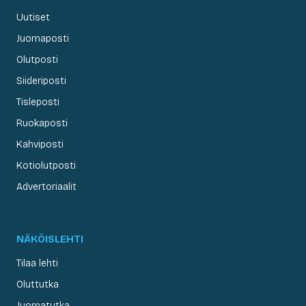
Uutiset
Juomaposti
Olutposti
Siideriposti
Tisleposti
Ruokaposti
Kahviposti
Kotiolutposti
Advertoriaalit
NÄKÖISLEHTI
Tilaa lehti
Oluttutka
Juomatutka