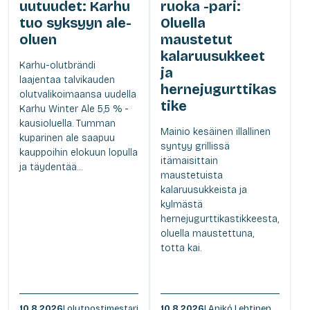
uutuudet: Karhu
ruoka -pari:
tuo syksyyn ale-
Oluella
oluen
maustetut
kalaruusukkeet
Karhu-olutbrändi
ja
laajentaa talvikauden
hernejugurttikas
olutvalikoimaansa uudella
tike
Karhu Winter Ale 5,5 % -
kausioluella. Tumman
Mainio kesäinen illallinen
kuparinen ale saapuu
syntyy grillissä
kauppoihin elokuun lopulla
itämaisittain
ja täydentää...
maustetuista
kalaruusukkeista ja
kylmästä
hernejugurttikastikkeesta,
oluella maustettuna,
totta kai.
10.8.2026
| olutpostimestari
10.8.2026
| Anikó Lehtinen