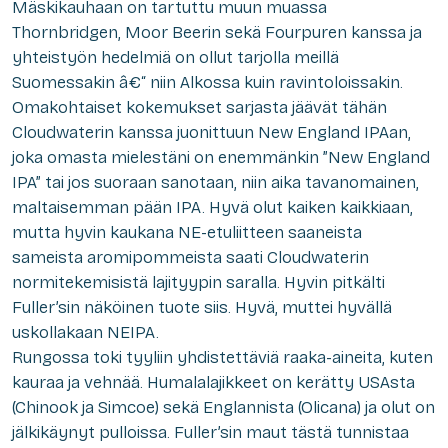
Mäskikauhaan on tartuttu muun muassa
Thornbridgen, Moor Beerin sekä Fourpuren kanssa ja
yhteistyön hedelmiä on ollut tarjolla meillä
Suomessakin â€“ niin Alkossa kuin ravintoloissakin.
Omakohtaiset kokemukset sarjasta jäävät tähän
Cloudwaterin kanssa juonittuun New England IPAan,
joka omasta mielestäni on enemmänkin ”New England
IPA” tai jos suoraan sanotaan, niin aika tavanomainen,
maltaisemman pään IPA. Hyvä olut kaiken kaikkiaan,
mutta hyvin kaukana NE-etuliitteen saaneista
sameista aromipommeista saati Cloudwaterin
normitekemisistä lajityypin saralla. Hyvin pitkälti
Fuller’sin näköinen tuote siis. Hyvä, muttei hyvällä
uskollakaan NEIPA.
Rungossa toki tyyliin yhdistettäviä raaka-aineita, kuten
kauraa ja vehnää. Humalalajikkeet on kerätty USAsta
(Chinook ja Simcoe) sekä Englannista (Olicana) ja olut on
jälkikäynyt pulloissa. Fuller’sin maut tästä tunnistaa