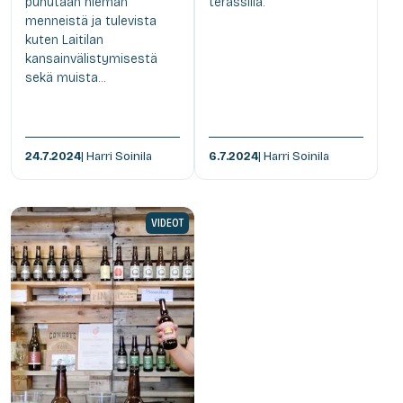
puhutaan hieman
terassilla.
menneistä ja tulevista
kuten Laitilan
kansainvälistymisestä
sekä muista...
24.7.2024
| Harri Soinila
6.7.2024
| Harri Soinila
VIDEOT