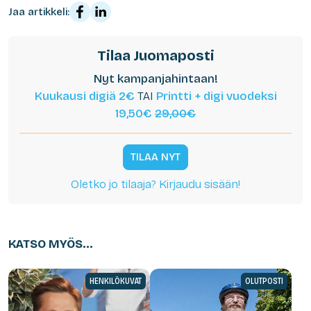
Jaa artikkeli:
Tilaa Juomaposti
Nyt kampanjahintaan!
Kuukausi digiä 2€
TAI
Printti + digi vuodeksi
19,50€
29,00€
TILAA NYT
Oletko jo tilaaja? Kirjaudu sisään!
KATSO MYÖS...
HENKILÖKUVAT
OLUTPOSTI