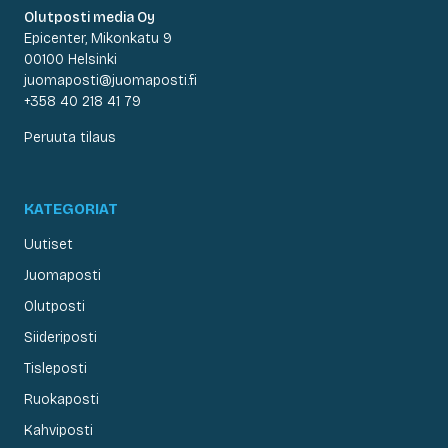
Olutposti media Oy
Epicenter, Mikonkatu 9
00100 Helsinki
juomaposti@juomaposti.fi
+358 40 218 41 79
Peruuta tilaus
KATEGORIAT
Uutiset
Juomaposti
Olutposti
Siideriposti
Tisleposti
Ruokaposti
Kahviposti