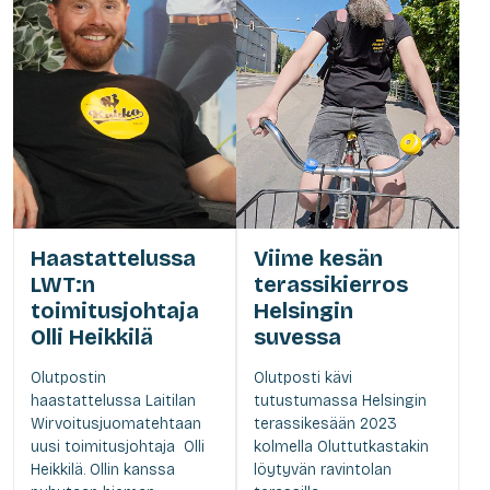
Haastattelussa
Viime kesän
LWT:n
terassikierros
toimitusjohtaja
Helsingin
Olli Heikkilä
suvessa
Olutpostin
Olutposti kävi
haastattelussa Laitilan
tutustumassa Helsingin
Wirvoitusjuomatehtaan
terassikesään 2023
uusi toimitusjohtaja Olli
kolmella Oluttutkastakin
Heikkilä. Ollin kanssa
löytyvän ravintolan