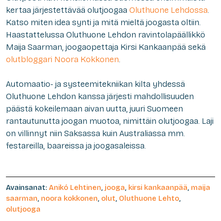
kertaa järjestettävää olutjoogaa
Oluthuone Lehdossa
.
Katso miten idea synti ja mitä mieltä joogasta oltiin.
Haastattelussa Oluthuone Lehdon ravintolapäällikkö
Maija Saarman, joogaopettaja Kirsi Kankaanpää sekä
olutbloggari Noora Kokkonen
.
Automaatio- ja systeemitekniikan kilta yhdessä
Oluthuone Lehdon kanssa järjesti mahdollisuuden
päästä kokeilemaan aivan uutta, juuri Suomeen
rantautunutta joogan muotoa, nimittäin olutjoogaa. Laji
on villinnyt niin Saksassa kuin Australiassa mm.
festareilla, baareissa ja joogasaleissa.
Avainsanat:
Anikó Lehtinen
,
jooga
,
kirsi kankaanpää
,
maija
saarman
,
noora kokkonen
,
olut
,
Oluthuone Lehto
,
olutjooga