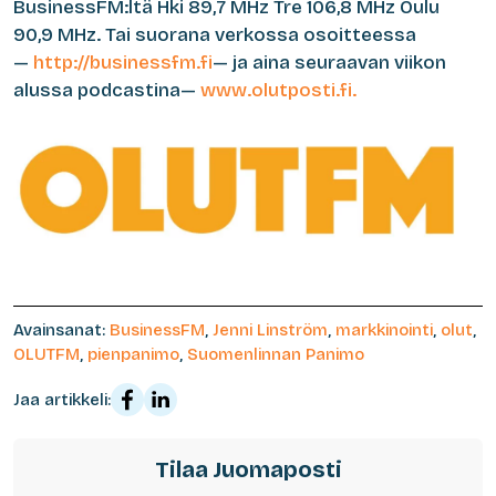
BusinessFM:ltä Hki 89,7 MHz Tre 106,8 MHz Oulu
90,9 MHz. Tai suorana verkossa osoitteessa
—
http://businessfm.fi
— ja aina seuraavan viikon
alussa podcastina—
www.olutposti.fi.
Avainsanat:
BusinessFM
,
Jenni Linström
,
markkinointi
,
olut
,
OLUTFM
,
pienpanimo
,
Suomenlinnan Panimo
Jaa artikkeli:
Tilaa Juomaposti