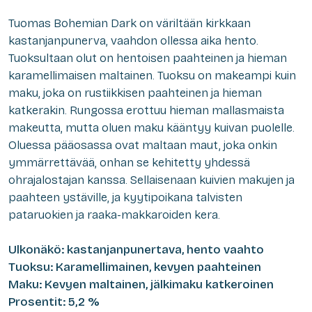
Tuomas Bohemian Dark on väriltään kirkkaan
kastanjanpunerva, vaahdon ollessa aika hento.
Tuoksultaan olut on hentoisen paahteinen ja hieman
karamellimaisen maltainen. Tuoksu on makeampi kuin
maku, joka on rustiikkisen paahteinen ja hieman
katkerakin. Rungossa erottuu hieman mallasmaista
makeutta, mutta oluen maku kääntyy kuivan puolelle.
Oluessa pääosassa ovat maltaan maut, joka onkin
ymmärrettävää, onhan se kehitetty yhdessä
ohrajalostajan kanssa. Sellaisenaan kuivien makujen ja
paahteen ystäville, ja kyytipoikana talvisten
pataruokien ja raaka-makkaroiden kera.
Ulkonäkö: kastanjanpunertava, hento vaahto
Tuoksu: Karamellimainen, kevyen paahteinen
Maku: Kevyen maltainen, jälkimaku katkeroinen
Prosentit: 5,2 %