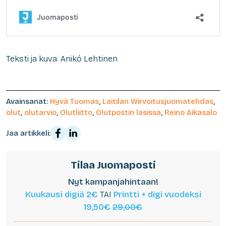
Teksti ja kuva: Anikó Lehtinen
Avainsanat:
Hyvä Tuomas
,
Laitilan Wirvoitusjuomatehdas
,
olut
,
olutarvio
,
Olutliitto
,
Olutpostin lasissa
,
Reino Aikasalo
Jaa artikkeli:
Tilaa Juomaposti
Nyt kampanjahintaan!
Kuukausi digiä 2€
TAI
Printti + digi vuodeksi
19,50€
29,00€