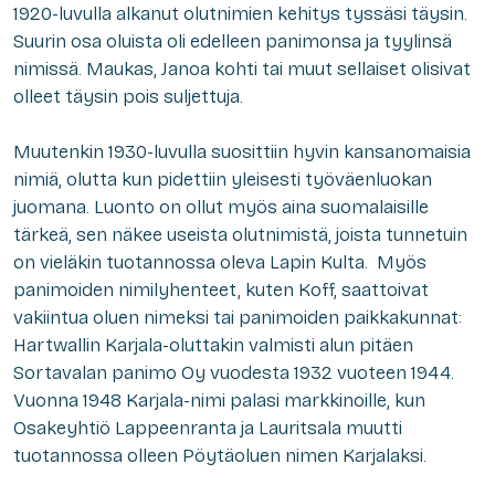
1920-luvulla alkanut olutnimien kehitys tyssäsi täysin.
Suurin osa oluista oli edelleen panimonsa ja tyylinsä
nimissä. Maukas, Janoa kohti tai muut sellaiset olisivat
olleet täysin pois suljettuja.
Muutenkin 1930-luvulla suosittiin hyvin kansanomaisia
nimiä, olutta kun pidettiin yleisesti työväenluokan
juomana. Luonto on ollut myös aina suomalaisille
tärkeä, sen näkee useista olutnimistä, joista tunnetuin
on vieläkin tuotannossa oleva Lapin Kulta. Myös
panimoiden nimilyhenteet, kuten Koff, saattoivat
vakiintua oluen nimeksi tai panimoiden paikkakunnat:
Hartwallin Karjala-oluttakin valmisti alun pitäen
Sortavalan panimo Oy vuodesta 1932 vuoteen 1944.
Vuonna 1948 Karjala-nimi palasi markkinoille, kun
Osakeyhtiö Lappeenranta ja Lauritsala muutti
tuotannossa olleen Pöytäoluen nimen Karjalaksi.