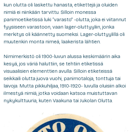
kun olutta oli laskettu hanasta, etikettejä ja oluiden
nimiä ei niinkään tarvittu. Silloin monessa
panimoetiketissä luki “varasto” -olutta, joka ei viitannut
fyysiseen varastoon, vaan lager-oluttyyliin, jonka
merkitys oli käännetty suomeksi. Lager-oluttyylillä oli
muutenkin monta nimeä, laakerista lähtien.
Nimimerkistö oli 1900-luvun alussa keskimäärin aika
kesyä, jos väriä haluttiin, se tehtiin etiketissä
visuaalisien elementtien avulla. Silloin etiketeissä
seikkaili olutta juova vuohi, panimotaloja, tonttuja tai
laivoja. Mutta pikkuhiljaa, 1910-1920- luvulla oluisiin alkoi
ilmestyä nimiä, jotka voidaan katsoa muistuttavan
nykykulttuuria, kuten Vaakuna tai Jukolan Olutta.