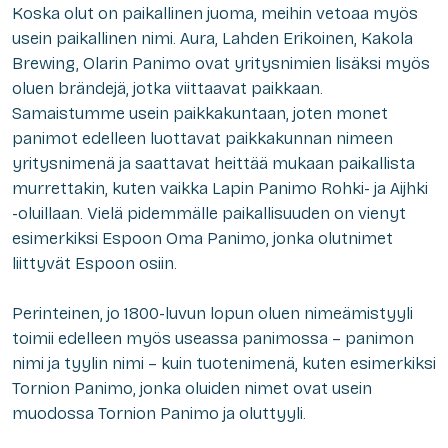
Koska olut on paikallinen juoma, meihin vetoaa myös
usein paikallinen nimi. Aura, Lahden Erikoinen, Kakola
Brewing, Olarin Panimo ovat yritysnimien lisäksi myös
oluen brändejä, jotka viittaavat paikkaan.
Samaistumme usein paikkakuntaan, joten monet
panimot edelleen luottavat paikkakunnan nimeen
yritysnimenä ja saattavat heittää mukaan paikallista
murrettakin, kuten vaikka Lapin Panimo Rohki- ja Aijhki
-oluillaan. Vielä pidemmälle paikallisuuden on vienyt
esimerkiksi Espoon Oma Panimo, jonka olutnimet
liittyvät Espoon osiin.
Perinteinen, jo 1800-luvun lopun oluen nimeämistyyli
toimii edelleen myös useassa panimossa – panimon
nimi ja tyylin nimi – kuin tuotenimenä, kuten esimerkiksi
Tornion Panimo, jonka oluiden nimet ovat usein
muodossa Tornion Panimo ja oluttyyli.