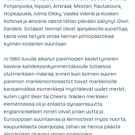
Pohjanpoika, Kippari, Amiraali, Mestari, Rautakoura,
Hopeapukki, Julma Ölkky, Vaalea Viikinki ja Kosken
Kohinaa ja ainoana näistä tähän päivään säilynyt Olvin
Sandels. Sotaisat teemat olivat ajanjaksolla suosittuja,
tästä voisi tietysti vetää hieman johtopäätöksiä
kylmän sodankin suuntaan.
Jo 1960-luvulla alkanut panimoiden keskittyminen
kavensi kahdeksankymmentäluvulle tultaessa
olutmerkkien määrää, ennen kuin kolmen suuren
panimon markkinointiosastot toivat markkinoille
kansainvälisiä esimerkkejä myötäilevät uudet merkit,
kuten Light Beer tai Cheers. Näiden merkkien
elementeissä oli jo erilaista dynaamisuutta,
englanninkieliset nimet olivat jotain uutta ja
Eurooppaan suuntaavaa ja kiinnostivat myös nuorta,
kaupunkilaista oluenjuojaa, olihan se hienoa päästä
ääntämään oluensa nimen englanniksi.