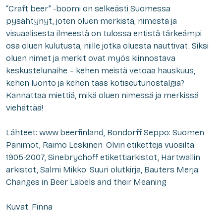
“Craft beer” -boomi on selkeästi Suomessa
pysähtynyt, joten oluen merkistä, nimestä ja
visuaalisesta ilmeestä on tulossa entistä tärkeämpi
osa oluen kulutusta, niille jotka oluesta nauttivat. Siksi
oluen nimet ja merkit ovat myös kiinnostava
keskustelunaihe – kehen meistä vetoaa hauskuus,
kehen luonto ja kehen taas kotiseutunostalgia?
Kannattaa miettiä, mikä oluen nimessä ja merkissä
viehättää!
Lähteet: www.beerfinland, Bondorff Seppo: Suomen
Panimot, Raimo Leskinen: Olvin etikettejä vuosilta
1905-2007, Sinebrychoff etikettiarkistot, Hartwallin
arkistot, Salmi Mikko: Suuri olutkirja, Bauters Merja:
Changes in Beer Labels and their Meaning
Kuvat: Finna