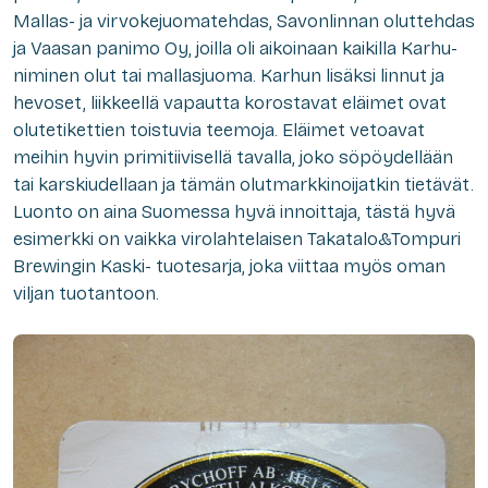
Mallas- ja virvokejuomatehdas, Savonlinnan oluttehdas
ja Vaasan panimo Oy, joilla oli aikoinaan kaikilla Karhu-
niminen olut tai mallasjuoma. Karhun lisäksi linnut ja
hevoset, liikkeellä vapautta korostavat eläimet ovat
olutetikettien toistuvia teemoja. Eläimet vetoavat
meihin hyvin primitiivisellä tavalla, joko söpöydellään
tai karskiudellaan ja tämän olutmarkkinoijatkin tietävät.
Luonto on aina Suomessa hyvä innoittaja, tästä hyvä
esimerkki on vaikka virolahtelaisen Takatalo&Tompuri
Brewingin Kaski- tuotesarja, joka viittaa myös oman
viljan tuotantoon.