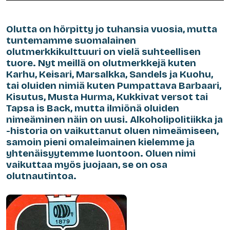
Olutta on hörpitty jo tuhansia vuosia, mutta
tuntemamme suomalainen
olutmerkkikulttuuri on vielä suhteellisen
tuore. Nyt meillä on olutmerkkejä kuten
Karhu, Keisari, Marsalkka, Sandels ja Kuohu,
tai oluiden nimiä kuten Pumpattava Barbaari,
Kisutus, Musta Hurma, Kukkivat versot tai
Tapsa is Back, mutta ilmiönä oluiden
nimeäminen näin on uusi. Alkoholipolitiikka ja
-historia on vaikuttanut oluen nimeämiseen,
samoin pieni omaleimainen kielemme ja
yhtenäisyytemme luontoon. Oluen nimi
vaikuttaa myös juojaan, se on osa
olutnautintoa.