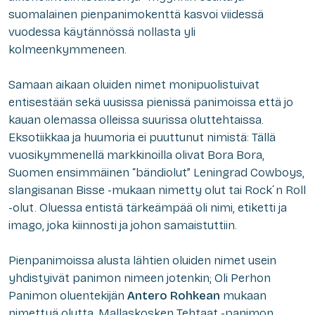
suomalainen pienpanimokenttä kasvoi viidessä
vuodessa käytännössä nollasta yli
kolmeenkymmeneen.
Samaan aikaan oluiden nimet monipuolistuivat
entisestään sekä uusissa pienissä panimoissa että jo
kauan olemassa olleissa suurissa oluttehtaissa.
Eksotiikkaa ja huumoria ei puuttunut nimistä: Tällä
vuosikymmenellä markkinoilla olivat Bora Bora,
Suomen ensimmäinen “bändiolut” Leningrad Cowboys,
slangisanan Bisse -mukaan nimetty olut tai Rock´n Roll
-olut. Oluessa entistä tärkeämpää oli nimi, etiketti ja
imago, joka kiinnosti ja johon samaistuttiin.
Pienpanimoissa alusta lähtien oluiden nimet usein
yhdistyivät panimon nimeen jotenkin; Oli Perhon
Panimon oluentekijän
Antero Rohkean
mukaan
nimettyä olutta, Mallaskosken Tehtaat -panimon