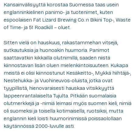
Kansainvälisyyttä korostaa Suomessa taas usein
englanninkielinen panimo- ja tuotenimet, kuten
espoolaisen Fat Lizard Brewing Co.:n Bikini Top-, Waste
of Time- ja 51 Roadkill – oluet.
Sitten vielä on hauskuus, rakastammehan vitsejä,
sutkautuksia ja huonoakin huumoria. Panimot
saattavatkin kikkailla olutnimillä, saaden niistä
kiinnostavan lisän oluen mielenkiintoisuuteen. Kukapa
meistä ei olisi kiinnostunut Kesäkeitto-, Mykkä hiihtäjä-,
Nestehukka- ja Vuohineuvos-oluista, jotka ovat
tyypillistä, hienovaraisesti hauskaa vitsikkyyttä
lappeenrantalaiselta Tujulta. Pitkään suomalaisia
olutmerkkejä ja -nimiä leimasi myös suomen kieli; nimiä
oli suomeksi ja toisella kotimaisella, ruotsiksi, mutta
englannin kieli loisti huumorinimissä poissaolollaan
käytännössä 2000-luvulle asti.