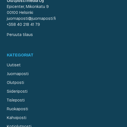
Olutposti media Oy
Epicenter, Mikonkatu 9
00100 Helsinki
juomaposti@juomaposti.fi
+358 40 218 41 79
Peruuta tilaus
KATEGORIAT
Uutiset
Juomaposti
Olutposti
Siideriposti
Tisleposti
Ruokaposti
Kahviposti
Kotiolutposti