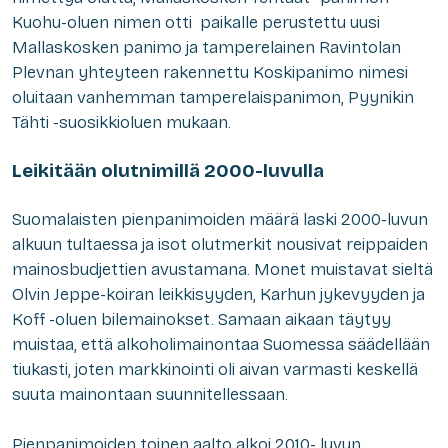
Kuohu-oluen nimen otti paikalle perustettu uusi
Mallaskosken panimo ja tamperelainen Ravintolan
Plevnan yhteyteen rakennettu Koskipanimo nimesi
oluitaan vanhemman tamperelaispanimon, Pyynikin
Tähti -suosikkioluen mukaan.
Leikitään olutnimillä 2000-luvulla
Suomalaisten pienpanimoiden määrä laski 2000-luvun
alkuun tultaessa ja isot olutmerkit nousivat reippaiden
mainosbudjettien avustamana. Monet muistavat sieltä
Olvin Jeppe-koiran leikkisyyden, Karhun jykevyyden ja
Koff -oluen bilemainokset. Samaan aikaan täytyy
muistaa, että alkoholimainontaa Suomessa säädellään
tiukasti, joten markkinointi oli aivan varmasti keskellä
suuta mainontaan suunnitellessaan.
Pienpanimoiden toinen aalto alkoi 2010- luvun