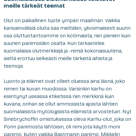
meille tärkeät teemat
Olut on paikallinen tuote ympäri maailman. Vaikka
kansainvälisiä oluita saa meiltäkin, ylivoimaisesti suurin
osa oluttuotantoamme on kotimaista, niin pienien kuin
suurien panimoiden osalta. Kun tarkastelee
suomalaisia olutmerkkejä ja -nimiä kokonaisuutena,
sieltä erottuu selkeästi meille tärkeitä aiheita ja
teemoja.
Luonto ja eläimet ovat olleet oluessa aina läsnä, joko
nimen tai kuvan muodossa. Varsinkin karhu on
esiintynyt useassa etiketissä niin merkkinä kuin
kuvana, onhan se ollut ammoisista ajoista lähtien
suomalaisista mytologisista eläimistä arvostetuin. Nyt
Sinebrychoffin omistuksessa oleva Karhu-olut, joka on
Porin panimosta lähtöisin, oli nimi jota käytti moni
panimo, kuten vaikka Bastmanin panimo, Mikkelin