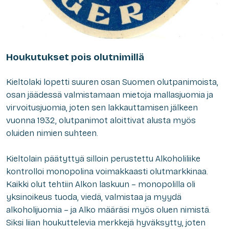
Houkutukset pois olutnimillä
Kieltolaki lopetti suuren osan Suomen olutpanimoista,
osan jäädessä valmistamaan mietoja mallasjuomia ja
virvoitusjuomia, joten sen lakkauttamisen jälkeen
vuonna 1932, olutpanimot aloittivat alusta myös
oluiden nimien suhteen.
Kieltolain päätyttyä silloin perustettu Alkoholiliike
kontrolloi monopolina voimakkaasti olutmarkkinaa.
Kaikki olut tehtiin Alkon laskuun – monopolilla oli
yksinoikeus tuoda, viedä, valmistaa ja myydä
alkoholijuomia – ja Alko määräsi myös oluen nimistä.
Siksi liian houkuttelevia merkkejä hyväksytty, joten