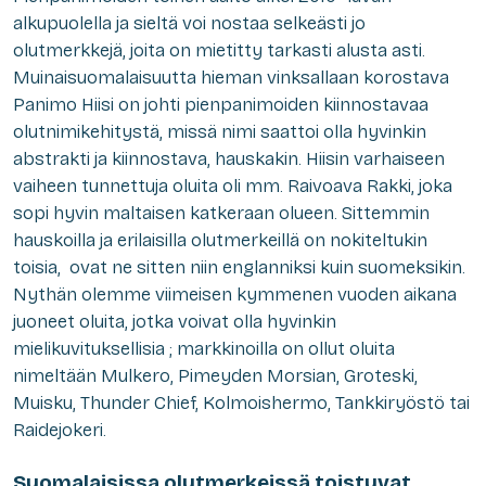
alkupuolella ja sieltä voi nostaa selkeästi jo
olutmerkkejä, joita on mietitty tarkasti alusta asti.
Muinaisuomalaisuutta hieman vinksallaan korostava
Panimo Hiisi on johti pienpanimoiden kiinnostavaa
olutnimikehitystä, missä nimi saattoi olla hyvinkin
abstrakti ja kiinnostava, hauskakin. Hiisin varhaiseen
vaiheen tunnettuja oluita oli mm. Raivoava Rakki, joka
sopi hyvin maltaisen katkeraan olueen. Sittemmin
hauskoilla ja erilaisilla olutmerkeillä on nokiteltukin
toisia, ovat ne sitten niin englanniksi kuin suomeksikin.
Nythän olemme viimeisen kymmenen vuoden aikana
juoneet oluita, jotka voivat olla hyvinkin
mielikuvituksellisia ; markkinoilla on ollut oluita
nimeltään Mulkero, Pimeyden Morsian, Groteski,
Muisku, Thunder Chief, Kolmoishermo, Tankkiryöstö tai
Raidejokeri.
Suomalaisissa olutmerkeissä toistuvat