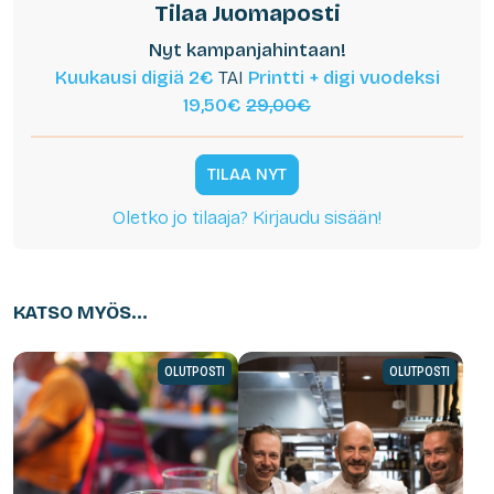
Tilaa Juomaposti
Nyt kampanjahintaan!
Kuukausi digiä 2€
TAI
Printti + digi vuodeksi
19,50€
29,00€
TILAA NYT
Oletko jo tilaaja? Kirjaudu sisään!
KATSO MYÖS...
OLUTPOSTI
OLUTPOSTI