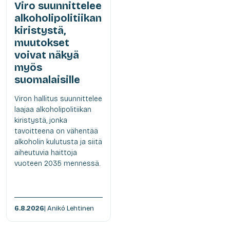
Viro suunnittelee
alkoholipolitiikan
kiristystä,
muutokset
voivat näkyä
myös
suomalaisille
Viron hallitus suunnittelee
laajaa alkoholipolitiikan
kiristystä, jonka
tavoitteena on vähentää
alkoholin kulutusta ja siitä
aiheutuvia haittoja
vuoteen 2035 mennessä.
6.8.2026
| Anikó Lehtinen