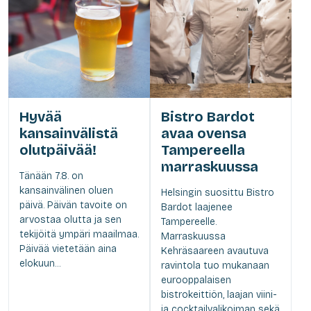
Hyvää
Bistro Bardot
kansainvälistä
avaa ovensa
olutpäivää!
Tampereella
marraskuussa
Tänään 7.8. on
kansainvälinen oluen
Helsingin suosittu Bistro
päivä. Päivän tavoite on
Bardot laajenee
arvostaa olutta ja sen
Tampereelle.
tekijöitä ympäri maailmaa.
Marraskuussa
Päivää vietetään aina
Kehräsaareen avautuva
elokuun...
ravintola tuo mukanaan
eurooppalaisen
bistrokeittiön, laajan viini-
ja cocktailvalikoiman sekä