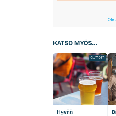
Olet
KATSO MYÖS...
OLUTPOSTI
Hyvää
B