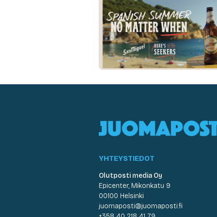
YHTEYSTIEDOT
Olutposti media Oy
Epicenter, Mikonkatu 9
00100 Helsinki
juomaposti@juomaposti.fi
+358 40 218 41 79