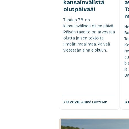
kansainvälistä
a
olutpäivää!
T
m
Tänään 7.8. on
kansainvälinen oluen päivä.
He
Päivän tavoite on arvostaa
Ba
olutta ja sen tekijöitä
Ta
ympäri maailmaa. Päivää
Ke
vietetään aina elokuun...
ra
eu
bi
ja
Ba
7.8.2026
| Anikó Lehtinen
6.