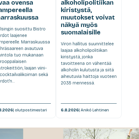
vaa ovensa
alkoholipolitiikan
ampereella
kiristystä,
arraskuussa
muutokset voivat
näkyä myös
lsingin suosittu Bistro
suomalaisille
rdot laajenee
mpereelle. Marraskuussa
Viron hallitus suunnittelee
hräsaareen avautuva
laajaa alkoholipolitiikan
vintola tuo mukanaan
kiristystä, jonka
rooppalaisen
tavoitteena on vähentää
strokeittiön, laajan viini-
alkoholin kulutusta ja siitä
 cocktailvalikoiman sekä
aiheutuvia haittoja vuoteen
rdot'n...
2035 mennessä.
8.2026
| olutpostimestari
6.8.2026
| Anikó Lehtinen