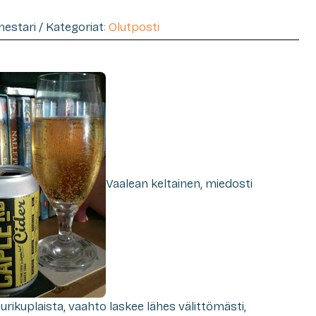
imestari / Kategoriat:
Olutposti
Vaalean keltainen, miedosti
rikuplaista, vaahto laskee lähes välittömästi,