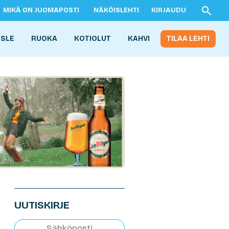
MIKÄ ON JUOMAPOSTI
NÄKÖISLEHTI
KIRJAUDU
ISLE
RUOKA
KOTIOLUT
KAHVI
TILAA LEHTI
UUTISKIRJE