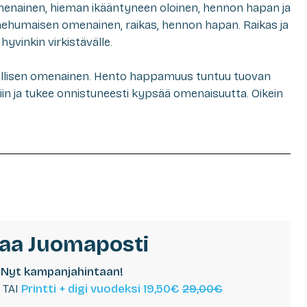
menainen, hieman ikääntyneen oloinen, hennon hapan ja
humaisen omenainen, raikas, hennon hapan. Raikas ja
hyvinkin virkistävälle.
nollisen omenainen. Hento happamuus tuntuu tuovan
riin ja tukee onnistuneesti kypsää omenaisuutta. Oikein
laa Juomaposti
Nyt kampanjahintaan!
TAI
Printti + digi vuodeksi 19,50€
29,00€