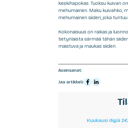
keskihapokas. Tuoksu kuivan o
mehumainen. Maku kuivahko, me
mehumainen siideri, joka tuntuu 
Kokonaisuus on raikas ja luon
tietynlaista särmää tähän siide
maistuva ja maukas siideri.
Avainsanat:
Jaa artikkeli:
Ti
Kuukausi digiä 2€