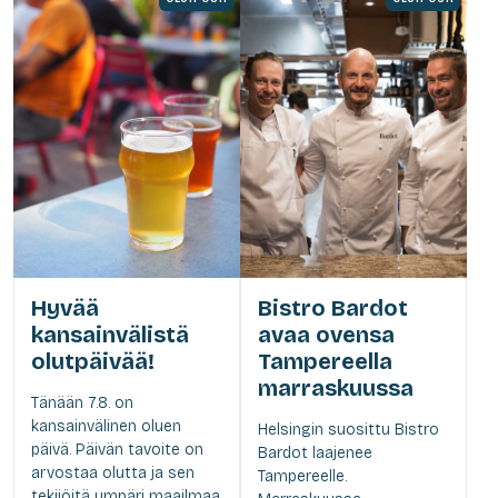
Hyvää
Bistro Bardot
kansainvälistä
avaa ovensa
olutpäivää!
Tampereella
marraskuussa
Tänään 7.8. on
kansainvälinen oluen
Helsingin suosittu Bistro
päivä. Päivän tavoite on
Bardot laajenee
arvostaa olutta ja sen
Tampereelle.
tekijöitä ympäri maailmaa.