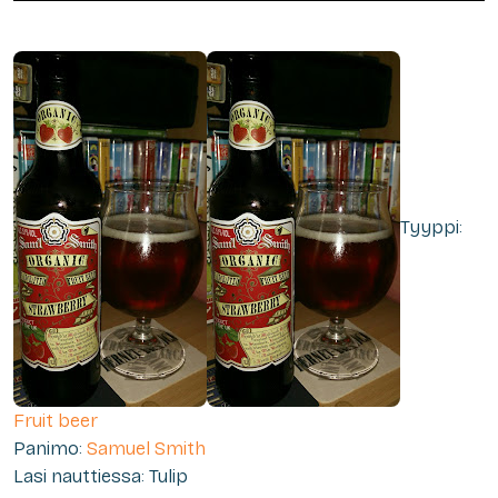
Tyyppi:
Fruit beer
Panimo:
Samuel Smith
Lasi nauttiessa: Tulip