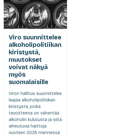
Viro suunnittelee
alkoholipolitiikan
kiristystä,
muutokset
voivat näkyä
myös
suomalaisille
Viron hallitus suunnittelee
laajaa alkoholipolitiikan
kiristystä, jonka
tavoitteena on vähentää
alkoholin kulutusta ja siitä
aiheutuvia haittoja
vuoteen 2035 mennessä.