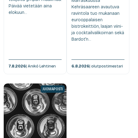
Marraskuussa
Päivää vietetään aina
Kehräsaareen avautuva
elokuun...
ravintola tuo mukanaan
eurooppalaisen
bistrokeittiön, laajan viini-
ja cocktailvalikoiman sekä
Bardot'n...
7.8.2026
| Anikó Lehtinen
6.8.2026
| olutpostimestari
JUOMAPOSTI