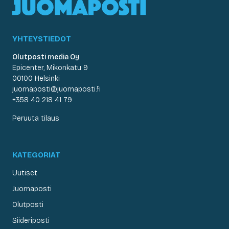
YHTEYSTIEDOT
Olutposti media Oy
Epicenter, Mikonkatu 9
00100 Helsinki
juomaposti@juomaposti.fi
+358 40 218 41 79
Peruuta tilaus
KATEGORIAT
Uutiset
Juomaposti
Olutposti
Siideriposti