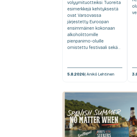
volyymituotteiksi. Tuoreita
ol
esimerkkejä kehityksestä
ve
ovat Varsovassa
järjestetty Euroopan
ensimmäinen kokonaan
alkoholittomille
pienpanimo-oluille
omistettu festivaali sekä...
5.8.2026
| Anikó Lehtinen
3.