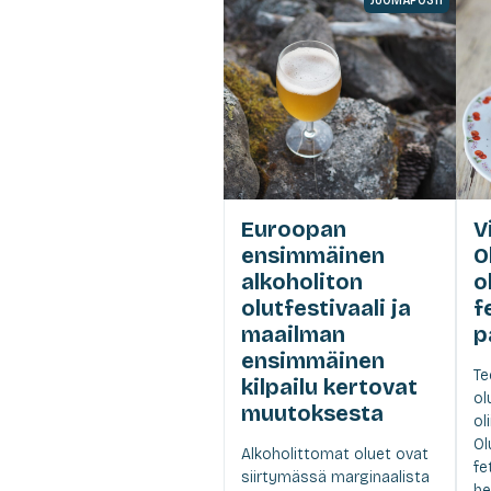
Euroopan
V
ensimmäinen
O
alkoholiton
ol
olutfestivaali ja
f
maailman
p
ensimmäinen
Te
kilpailu kertovat
ol
muutoksesta
ol
Ol
Alkoholittomat oluet ovat
fe
siirtymässä marginaalista
he