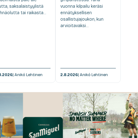
utta, saksalaistyylistä
vuonna kilpailu keräsi
hnäolutta tai raikasta...
ennätyksellisen
osallistujajoukon, kun
arvioitavaksi...
8.2026
| Anikó Lehtinen
2.8.2026
| Anikó Lehtinen