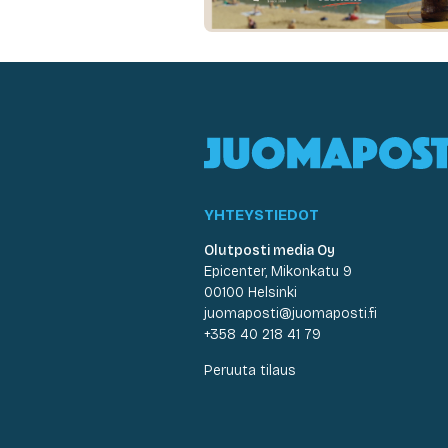
YHTEYSTIEDOT
Olutposti media Oy
Epicenter, Mikonkatu 9
00100 Helsinki
juomaposti@juomaposti.fi
+358 40 218 41 79
Peruuta tilaus