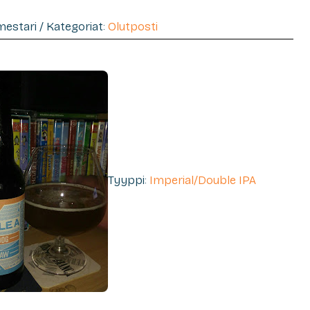
imestari / Kategoriat:
Olutposti
Tyyppi:
Imperial/Double IPA