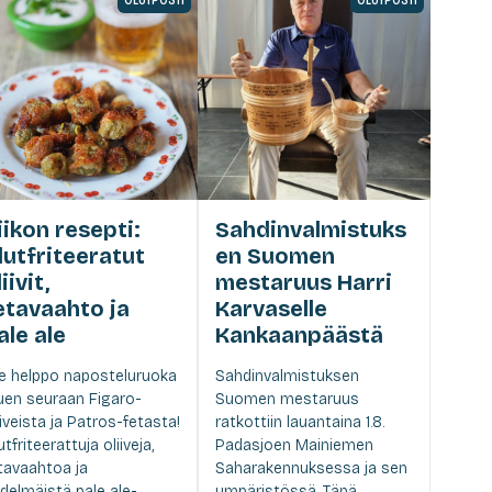
iikon resepti:
Sahdinvalmistuks
lutfriteeratut
en Suomen
iivit,
mestaruus Harri
etavaahto ja
Karvaselle
ale ale
Kankaanpäästä
e helppo naposteluruoka
Sahdinvalmistuksen
uen seuraan Figaro-
Suomen mestaruus
iiveista ja Patros-fetasta!
ratkottiin lauantaina 1.8.
utfriteerattuja oliiveja,
Padasjoen Mainiemen
tavaahtoa ja
Saharakennuksessa ja sen
delmäistä pale ale-
ympäristössä. Tänä