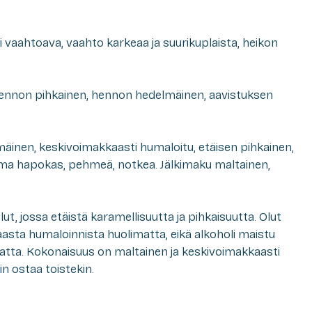
 vaahtoava, vaahto karkeaa ja suurikuplaista, heikon
hennon pihkainen, hennon hedelmäinen, aavistuksen
äinen, keskivoimakkaasti humaloitu, etäisen pihkainen,
ma hapokas, pehmeä, notkea. Jälkimaku maltainen,
ut, jossa etäistä karamellisuutta ja pihkaisuutta. Olut
aasta humaloinnista huolimatta, eikä alkoholi maistu
atta. Kokonaisuus on maltainen ja keskivoimakkaasti
in ostaa toistekin.