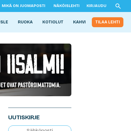
MIKÄ ON JUOMAPOSTI
NÄKÖISLEHTI
KIRJAUDU
ISLE
RUOKA
KOTIOLUT
KAHVI
TILAA LEHTI
UUTISKIRJE