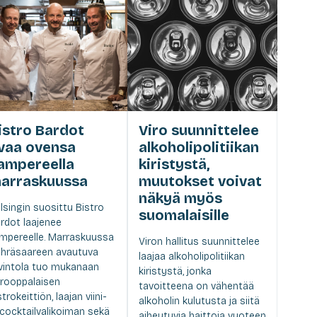
istro Bardot
Viro suunnittelee
vaa ovensa
alkoholipolitiikan
ampereella
kiristystä,
arraskuussa
muutokset voivat
näkyä myös
lsingin suosittu Bistro
suomalaisille
rdot laajenee
mpereelle. Marraskuussa
Viron hallitus suunnittelee
hräsaareen avautuva
laajaa alkoholipolitiikan
vintola tuo mukanaan
kiristystä, jonka
rooppalaisen
tavoitteena on vähentää
strokeittiön, laajan viini-
alkoholin kulutusta ja siitä
 cocktailvalikoiman sekä
aiheutuvia haittoja vuoteen