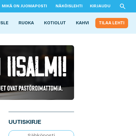
MIKÄ ON JUOMAPOSTI
NÄKÖISLEHTI
KIRJAUDU
ISLE
RUOKA
KOTIOLUT
KAHVI
TILAA LEHTI
UUTISKIRJE