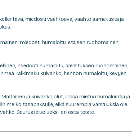
ellertävä, miedosti vaahtoava, vaahto samettista ja
okas.
imäinen, miedosti humaloitu, etäisen ruohomainen,
ellinen, miedosti humaloitu, aavistuksen ruohomainen.
hmeä. Jälkimaku kuivahko, hennon humaloitu, kevyen
Maltainen ja kuivahko olut, jossa mietoa humalointia ja
olin melko tasapaksulle, eikä suurempia vahvuuksia ole.
vahko. Seurusteluolueksi, en osta toiste.