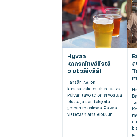
Hyvää
B
kansainvälistä
a
olutpäivää!
T
m
Tänään 7.8. on
kansainvälinen oluen päivä.
He
Päivän tavoite on arvostaa
Ba
olutta ja sen tekijöitä
Ta
ympäri maailmaa. Päivää
Ke
vietetään aina elokuun...
ra
eu
bi
ja