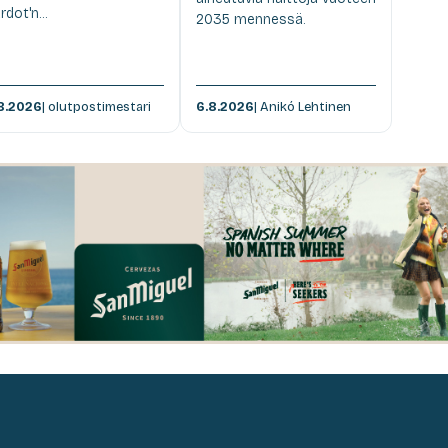
rdot'n...
2035 mennessä.
8.2026
| olutpostimestari
6.8.2026
| Anikó Lehtinen