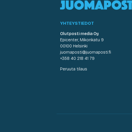
YHTEYSTIEDOT
Olutposti media Oy
Epicenter, Mikonkatu 9
00100 Helsinki
juomaposti@juomaposti.fi
+358 40 218 41 79
Peruuta tilaus