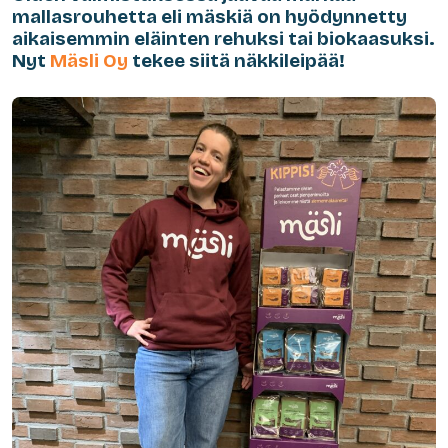
mallasrouhetta eli mäskiä on hyödynnetty
aikaisemmin eläinten rehuksi tai biokaasuksi.
Nyt
Mäsli Oy
tekee siitä näkkileipää!