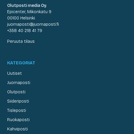
Olutposti media Oy
Epicenter, Mikonkatu 9
00100 Helsinki
juomaposti@juomaposti.fi
+358 40 218 41 79
Peruuta tilaus
KATEGORIAT
Uutiset
Juomaposti
Olutposti
Siideriposti
Tisleposti
Ruokaposti
Kahviposti