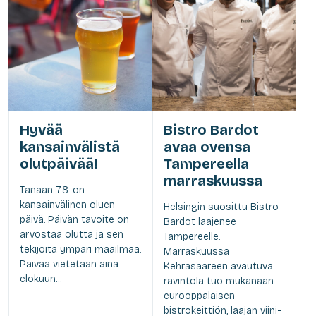
Hyvää
Bistro Bardot
kansainvälistä
avaa ovensa
olutpäivää!
Tampereella
marraskuussa
Tänään 7.8. on
kansainvälinen oluen
Helsingin suosittu Bistro
päivä. Päivän tavoite on
Bardot laajenee
arvostaa olutta ja sen
Tampereelle.
tekijöitä ympäri maailmaa.
Marraskuussa
Päivää vietetään aina
Kehräsaareen avautuva
elokuun...
ravintola tuo mukanaan
eurooppalaisen
bistrokeittiön, laajan viini-