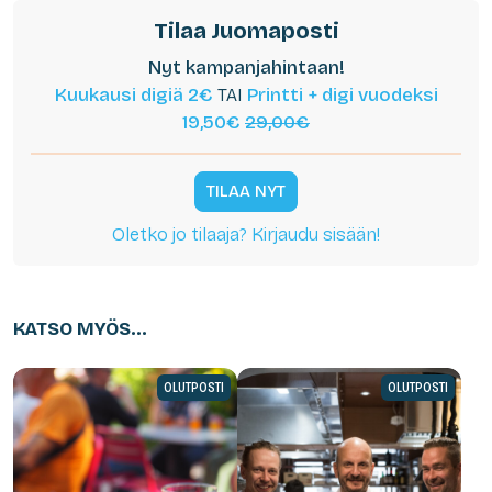
Tilaa Juomaposti
Nyt kampanjahintaan!
Kuukausi digiä 2€
TAI
Printti + digi vuodeksi
19,50€
29,00€
TILAA NYT
Oletko jo tilaaja? Kirjaudu sisään!
KATSO MYÖS...
OLUTPOSTI
OLUTPOSTI