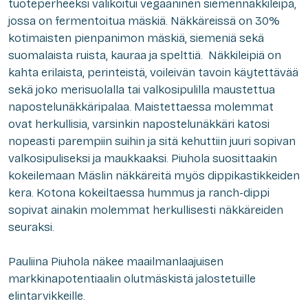
tuoteperheeksi valikoitui vegaaninen siemennäkkileipä,
jossa on fermentoitua mäskiä. Näkkäreissä on 30%
kotimaisten pienpanimon mäskiä, siemeniä sekä
suomalaista ruista, kauraa ja spelttiä. Näkkileipiä on
kahta erilaista, perinteistä, voileivän tavoin käytettävää
sekä joko merisuolalla tai valkosipulilla maustettua
napostelunäkkäripalaa. Maistettaessa molemmat
ovat herkullisia, varsinkin napostelunäkkäri katosi
nopeasti parempiin suihin ja sitä kehuttiin juuri sopivan
valkosipuliseksi ja maukkaaksi. Piuhola suosittaakin
kokeilemaan Mäslin näkkäreitä myös dippikastikkeiden
kera. Kotona kokeiltaessa hummus ja ranch-dippi
sopivat ainakin molemmat herkullisesti näkkäreiden
seuraksi.
Pauliina Piuhola näkee maailmanlaajuisen
markkinapotentiaalin olutmäskistä jalostetuille
elintarvikkeille.