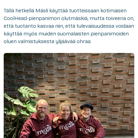
Tällä hetkellä Mäsli käyttää tuotteissaan kotimaisen
CoolHead-pienpanimon olutmäskiä, mutta toiveena on,
että tuotanto kasvaa niin, että tulevaisuudessa voidaan
käyttää myös muiden suomalaisten pienpanimoiden
oluen valmistuksesta ylijäävää ohraa.