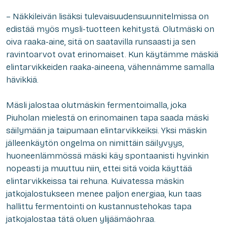
– Näkkileivän lisäksi tulevaisuudensuunnitelmissa on
edistää myös mysli-tuotteen kehitystä. Olutmäski on
oiva raaka-aine, sitä on saatavilla runsaasti ja sen
ravintoarvot ovat erinomaiset. Kun käytämme mäskiä
elintarvikkeiden raaka-aineena, vähennämme samalla
hävikkiä.
Mäsli jalostaa olutmäskin fermentoimalla, joka
Piuholan mielestä on erinomainen tapa saada mäski
säilymään ja taipumaan elintarvikkeiksi. Yksi mäskin
jälleenkäytön ongelma on nimittäin säilyvyys,
huoneenlämmössä mäski käy spontaanisti hyvinkin
nopeasti ja muuttuu niin, ettei sitä voida käyttää
elintarvikkeissa tai rehuna. Kuivatessa mäskin
jatkojalostukseen menee paljon energiaa, kun taas
hallittu fermentointi on kustannustehokas tapa
jatkojalostaa tätä oluen ylijäämäohraa.