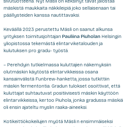
sivutuotteena. Nyt Mäsli on keksinyt tavat jalostaa
mäskistä maukkaita näkkileipiä joko sellaisenaan tai
päällysteiden kanssa nautittavaksi.
Keväällä 2023 perustettu Mäsli on saanut alkunsa
yrityksen toimitusjohtajan
Pauliina Piuholan
Helsingin
yliopistossa tekemästä elintarviketalouden ja
kulutuksen pro gradu- työstä.
– Perehdyin tutkielmassa kuluttajien näkemyksiin
olutmäskin käytöstä elintarvikkeissa osana
kansainvälistä Funbrew-hanketta, jossa tutkittiin
mäskin fermentontia. Gradun tulokset osoittivat, että
kuluttajat suhtautuvat positiivisesti mäskin käyttöön
elintarvikkeissa, kertoo Piuhola, jonka gradussa mäskiä
oli ensin ajateltu myslin raaka-aineeksi.
Kotikeittiökokeilujen myötä Mäsli:n ensimmäiseksi