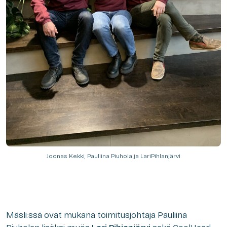
Joonas Kekki, Pauliina Piuhola ja LariPihlanjärvi
Mäsli:ssä ovat mukana toimitusjohtaja Pauliina