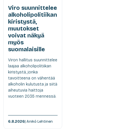
Viro suunnittelee
alkoholipolitiikan
kiristystä,
muutokset
voivat näkyä
myös
suomalaisille
Viron hallitus suunnittelee
laajaa alkoholipolitiikan
kiristystä, jonka
tavoitteena on vähentää
alkoholin kulutusta ja siitä
aiheutuvia haittoja
vuoteen 2035 mennessä.
6.8.2026
| Anikó Lehtinen