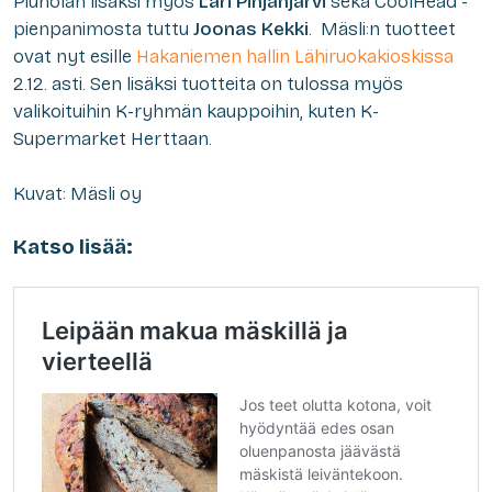
Piuholan lisäksi myös
Lari Pihjanjärvi
sekä CoolHead -
pienpanimosta tuttu
Joonas Kekki
. Mäsli:n tuotteet
ovat nyt esille
Hakaniemen hallin Lähiruokakioskissa
2.12. asti. Sen lisäksi tuotteita on tulossa myös
valikoituihin K-ryhmän kauppoihin, kuten K-
Supermarket Herttaan.
Kuvat: Mäsli oy
Katso lisää: