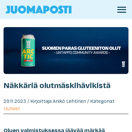
Näkkäriä olutmäskihävikistä
29.11.2023 / Kirjoittaja Anikó Lehtinen / Kategoriat:
Uutiset
Oluen valmistuksessa jäävää märkää