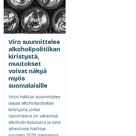
Viro suunnittelee
alkoholipolitiikan
kiristystä,
muutokset
voivat näkyä
myös
suomalaisille
Viron hallitus suunnittelee
laajaa alkoholipolitiikan
kiristystä, jonka
tavoitteena on vähentää
alkoholin kulutusta ja siitä
aiheutuvia haittoja
vuoteen 2035 mennessä.