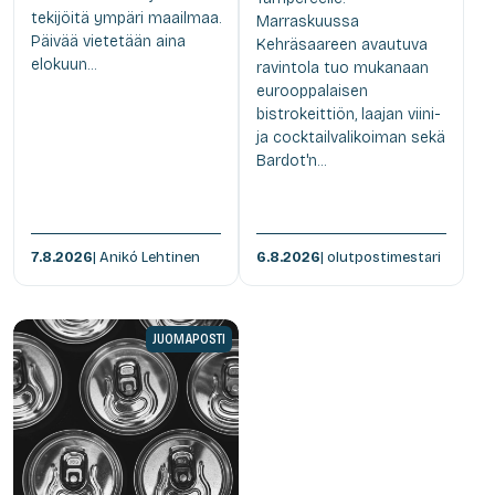
tekijöitä ympäri maailmaa.
Marraskuussa
Päivää vietetään aina
Kehräsaareen avautuva
elokuun...
ravintola tuo mukanaan
eurooppalaisen
bistrokeittiön, laajan viini-
ja cocktailvalikoiman sekä
Bardot'n...
7.8.2026
| Anikó Lehtinen
6.8.2026
| olutpostimestari
JUOMAPOSTI