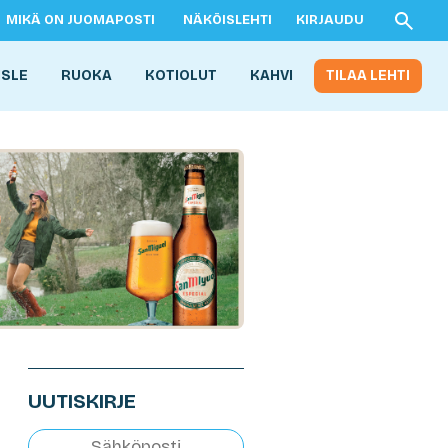
MIKÄ ON JUOMAPOSTI
NÄKÖISLEHTI
KIRJAUDU
ISLE
RUOKA
KOTIOLUT
KAHVI
TILAA LEHTI
UUTISKIRJE