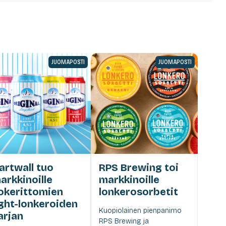
JUOMAPOSTI
JUOMAPOSTI
artwall tuo
RPS Brewing toi
arkkinoille
markkinoille
okerittomien
lonkerosorbetit
ight-lonkeroiden
Kuopiolainen pienpanimo
arjan
RPS Brewing ja