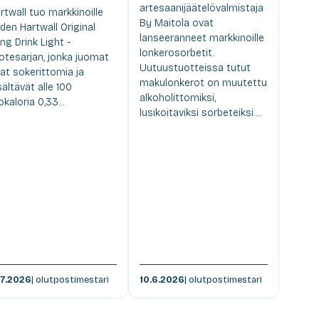
artesaanijäätelövalmistaja
rtwall tuo markkinoille
By Maitola ovat
den Hartwall Original
lanseeranneet markkinoille
ng Drink Light -
lonkerosorbetit.
otesarjan, jonka juomat
Uutuustuotteissa tutut
at sokerittomia ja
makulonkerot on muutettu
sältävät alle 100
alkoholittomiksi,
lokaloria 0,33...
lusikoitaviksi sorbeteiksi....
.7.2026
| olutpostimestari
10.6.2026
| olutpostimestari