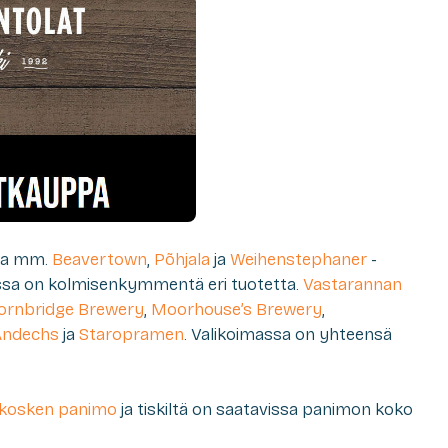
ita mm.
Beavertown
,
Põhjala
ja
Weihenstephaner
-
assa on kolmisenkymmentä eri tuotetta.
Vastarannan
ornbridge Brewery
,
Moorhouse’s Brewery
,
Andechs
ja
Staropramen
. Valikoimassa on yhteensä
skosken panimo
ja tiskiltä on saatavissa panimon koko