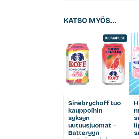
KATSO MYÖS...
JUOMAPOSTI
Sinebrychoff tuo
H
kauppoihin
m
syksyn
s
uutuusjuomat –
l
Batteryyn
s