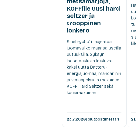
metsämarjoja,
Ha
KOFFille uusi hard
uu
seltzer ja
Lo
trooppinen
tu
lonkero
ov
si
Sinebrychoff laajentaa
ki
juomavalikoimaansa useilla
uutuuksilla. Syksyn
lanseerauksiin kuuluvat
kaksi uutta Battery-
energiajuomaa, mandariinin
ja veriappelsiinin makuinen
KOFF Hard Seltzer sekä
kausimakuinen...
23.7.2026
| olutpostimestari
21