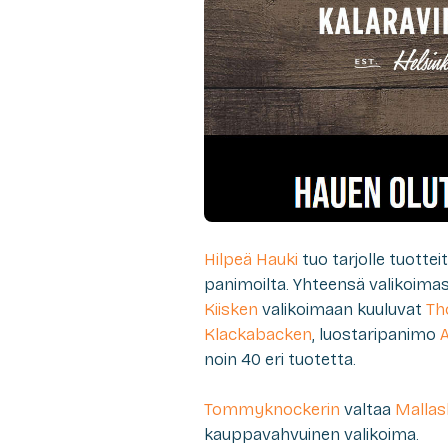
Hilpeä Hauki
tuo tarjolle tuotte
panimoilta. Yhteensä valikoim
Kiisken
valikoimaan kuuluvat
Th
Klackabacken
, luostaripanimo
noin 40 eri tuotetta.
Tommyknockerin
valtaa
Malla
kauppavahvuinen valikoima.