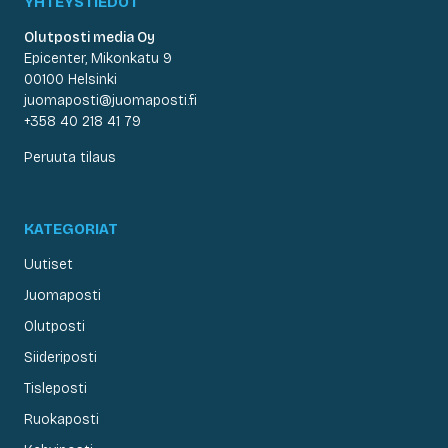
YHTEYSTIEDOT
Olutposti media Oy
Epicenter, Mikonkatu 9
00100 Helsinki
juomaposti@juomaposti.fi
+358 40 218 41 79
Peruuta tilaus
KATEGORIAT
Uutiset
Juomaposti
Olutposti
Siideriposti
Tisleposti
Ruokaposti