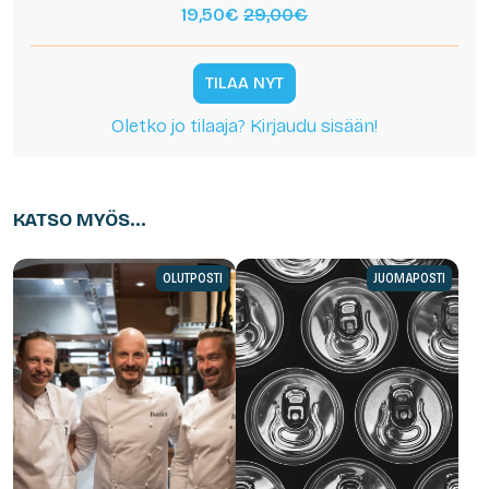
19,50€
29,00€
TILAA NYT
Oletko jo tilaaja? Kirjaudu sisään!
KATSO MYÖS...
OLUTPOSTI
JUOMAPOSTI