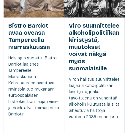
Bistro Bardot
Viro suunnittelee
avaa ovensa
alkoholipolitiikan
Tampereella
kiristystä,
marraskuussa
muutokset
voivat näkyä
Helsingin suosittu Bistro
myös
Bardot laajenee
suomalaisille
Tampereelle.
Marraskuussa
Viron hallitus suunnittelee
Kehräsaareen avautuva
laajaa alkoholipolitiikan
ravintola tuo mukanaan
kiristystä, jonka
eurooppalaisen
tavoitteena on vähentää
bistrokeittiön, laajan viini-
alkoholin kulutusta ja siitä
ja cocktailvalikoiman sekä
aiheutuvia haittoja
Bardot'n...
vuoteen 2035 mennessä.