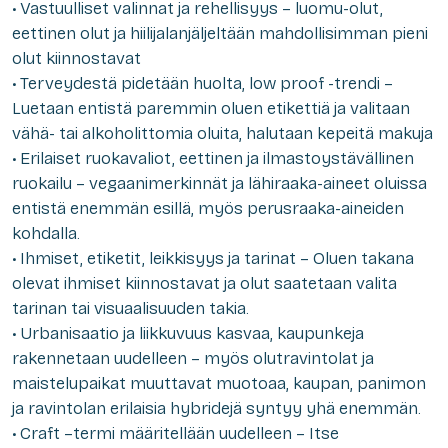
• Vastuulliset valinnat ja rehellisyys – luomu-olut,
eettinen olut ja hiilijalanjäljeltään mahdollisimman pieni
olut kiinnostavat
• Terveydestä pidetään huolta, low proof -trendi –
Luetaan entistä paremmin oluen etikettiä ja valitaan
vähä- tai alkoholittomia oluita, halutaan kepeitä makuja
• Erilaiset ruokavaliot, eettinen ja ilmastoystävällinen
ruokailu – vegaanimerkinnät ja lähiraaka-aineet oluissa
entistä enemmän esillä, myös perusraaka-aineiden
kohdalla.
• Ihmiset, etiketit, leikkisyys ja tarinat – Oluen takana
olevat ihmiset kiinnostavat ja olut saatetaan valita
tarinan tai visuaalisuuden takia.
• Urbanisaatio ja liikkuvuus kasvaa, kaupunkeja
rakennetaan uudelleen – myös olutravintolat ja
maistelupaikat muuttavat muotoaa, kaupan, panimon
ja ravintolan erilaisia hybridejä syntyy yhä enemmän.
• Craft –termi määritellään uudelleen – Itse