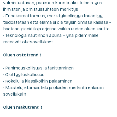
valmistustavan, panimon koon lisäksi tulee myös
ihmisten ja omistussuhteen merkitys
• Ennakoimattomuus, merkityksellisyys lisääntyy,
tiedostetaan että elämä ei ole täysin omissa käsissä –
haetaan pieniä iloja arjessa vaikka uuden oluen kautta
• Teknologia nautinnon apuna – yhä pidemmälle
menevät olutsovellukset
Oluen ostotrendit
• Panimouskollisuus ja fanittaminen
• Oluttyyliuskollisuus
• Kokeilu ja klassikoihin palaaminen
• Maistelu, etämaistelu ja oluiden merkintä erilaisiin
sovelluksiin
Oluen makutrendit