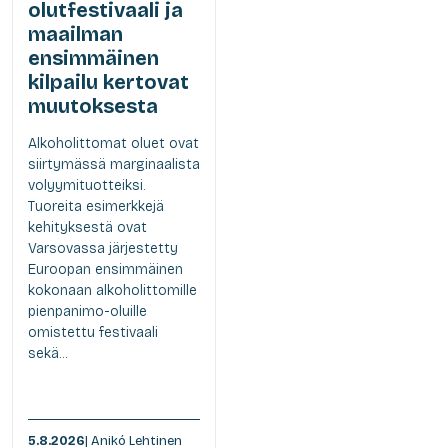
olutfestivaali ja
maailman
ensimmäinen
kilpailu kertovat
muutoksesta
Alkoholittomat oluet ovat
siirtymässä marginaalista
volyymituotteiksi.
Tuoreita esimerkkejä
kehityksestä ovat
Varsovassa järjestetty
Euroopan ensimmäinen
kokonaan alkoholittomille
pienpanimo-oluille
omistettu festivaali
sekä...
5.8.2026
| Anikó Lehtinen