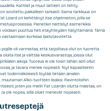
ella. Kattilat ja muut laitteet on tehty
ne on sovitettu paikalleen tarkasti. Sama tarkkuus on
 Lizard on kehittänyt itse ohjelmiston, jolla se
istusprosessia. Pienetkin heittelyt esimerkiksi
an voidaan puuttua heti etäyhteyden hälyttämänä. Tämä
n vastaamaan korkeaa laatutavoitetta.
pojille oli varmistaa, että tarjoiltava olut on tuoretta.
a oluita itse ja välttää keskusvarastoja, joissa olut
kiäkin aikoja. Tuoreus ei ole tosin tähän asti ollut
 kovaa, ja tavara menee nopeasti. Nyt kapasiteetin
at todennäköisesti löytää tietään ainakin
muutaman Alko-tuotteen lisäksi. Ravintoloihin
isesti, joten jos mielit Fat Lizardin olutta maistaa, on
 Ja ole nopea, sillä oluet menevät nopeasti.
utreseptejä