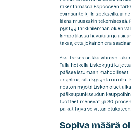
rakentamassa Espooseen tarkkuud
esimääritellyillä spekseillä, ja 
läsnä muussakin tekemisessä. Fat
pystyy tarkkailemaan oluen valm
lämpötilassa havaitaan ja asia
takaa, että jokainen erä saadaa
Yksi tärkeä seikka vihreän liskon 
Tällä hetkellä Liskokyyti kuljetta
pääsee istumaan mahdollisesti pit
ongelma, sillä kysyntä on ollut
noston myötä Liskon oluet alkav
pääkaupunkiseudun kauppoihin, 
tuotteet menevät yli 80-prosentt
paikat hyvä selvittää etukäteen.
Sopiva määrä ol