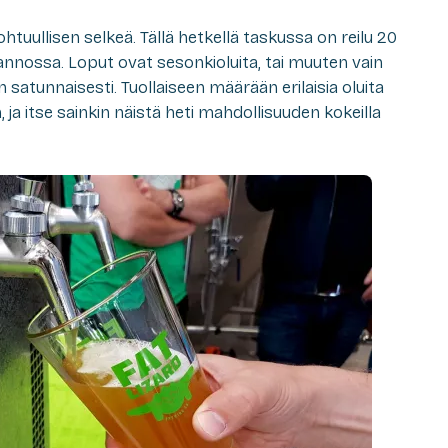
htuullisen selkeä. Tällä hetkellä taskussa on reilu 20
tannossa. Loput ovat sesonkioluita, tai muuten vain
n satunnaisesti. Tuollaiseen määrään erilaisia oluita
ja itse sainkin näistä heti mahdollisuuden kokeilla