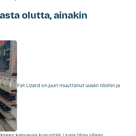
sta olutta, ainakin
Fat Lizard on juuri muuttanut uusiin tiloihin ja
kseen kasvavaa kysyntää. Uusia tiloja ollaan