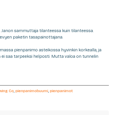
ä. Janon sammuttaja tilanteessa kuin tilanteessa.
evyen paketin tasapainottajana.
omassa pienpanimo asteikossa hyvinkin korkealla, ja
a ei saa tarpeeksi helposti. Mutta valoa on tunnelin
wing Co
,
pienpanimobuumi
,
pienpanimot