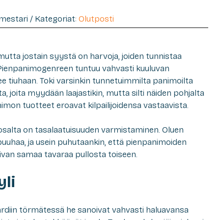
imestari / Kategoriat:
Olutposti
utta jostain syystä on harvoja, joiden tunnistaa
. Pienpanimogenreen tuntuu vahvasti kuuluvan
tulee tiuhaan. Toki varsinkin tunnetuimmilta panimoilta
 joita myydään laajastikin, mutta silti näiden pohjalta
imon tuotteet eroavat kilpailijoidensa vastaavista.
salta on tasalaatuisuuden varmistaminen. Oluen
puuhaa, ja usein puhutaankin, että pienpanimoiden
aivan samaa tavaraa pullosta toiseen.
yli
izardiin törmätessä he sanoivat vahvasti haluavansa