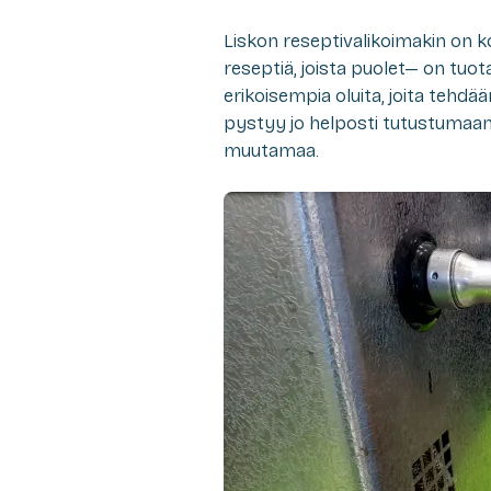
Liskon reseptivalikoimakin on ko
reseptiä, joista puolet— on tuo
erikoisempia oluita, joita tehdää
pystyy jo helposti tutustumaan, 
muutamaa.