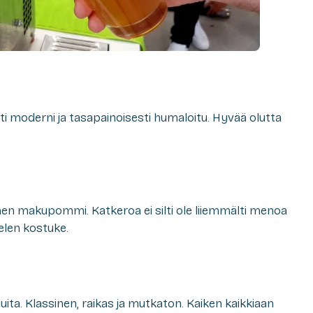
ti moderni ja tasapainoisesti humaloitu. Hyvää olutta
n makupommi. Katkeroa ei silti ole liiemmälti menoa
elen kostuke.
e
luita. Klassinen, raikas ja mutkaton. Kaiken kaikkiaan