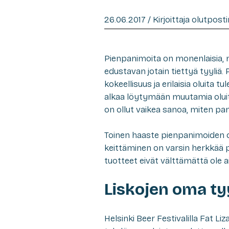
26.06.2017 / Kirjoittaja olutpost
Pienpanimoita on monenlaisia, m
edustavan jotain tiettyä tyyliä
kokeellisuus ja erilaisia oluita 
alkaa löytymään muutamia oluita,
on ollut vaikea sanoa, miten pan
Toinen haaste pienpanimoiden o
keittäminen on varsin herkkää 
tuotteet eivät välttämättä ole 
Liskojen oma ty
Helsinki Beer Festivalilla Fat L