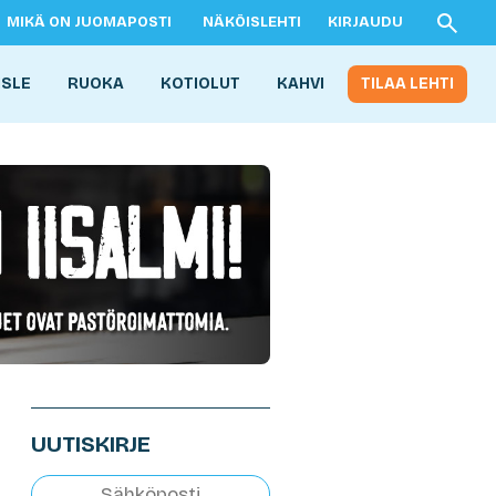
MIKÄ ON JUOMAPOSTI
NÄKÖISLEHTI
KIRJAUDU
ISLE
RUOKA
KOTIOLUT
KAHVI
TILAA LEHTI
UUTISKIRJE