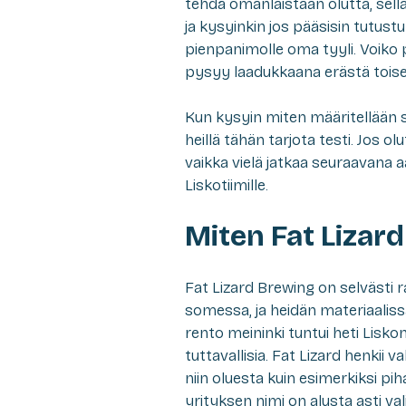
tehdä omanlaistaan olutta, sella
ja kysyinkin jos pääsisin tut
pienpanimolle oma tyyli. Voiko
pysyy laadukkaana erästä tois
Kun kysyin miten määritellään sel
heillä tähän tarjota testi. Jos olut
vaikka vielä jatkaa seuraavana aam
Liskotiimille.
Miten Fat Lizar
Fat Lizard Brewing on selvästi 
somessa, ja heidän materiaaliss
rento meininki tuntui heti Liskon 
tuttavallisia. Fat Lizard henkii 
niin oluesta kuin esimerkiksi p
yrityksen nimi on alusta asti va