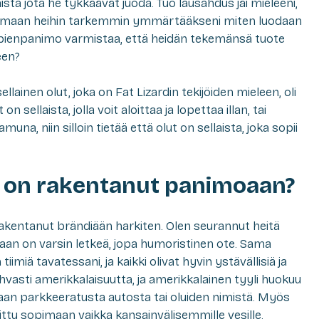
ista jota he tykkäävät juoda. Tuo lausahdus jäi mieleeni,
ustumaan heihin tarkemmin ymmärtääkseni miten luodaan
 pienpanimo varmistaa, että heidän tekemänsä tuote
een?
lainen olut, joka on Fat Lizardin tekijöiden mieleen, oli
 on sellaista, jolla voit aloittaa ja lopettaa illan, tai
una, niin silloin tietää että olut on sellaista, joka sopii
d on rakentanut panimoaan?
rakentanut brändiään harkiten. Olen seurannut heitä
aan on varsin letkeä, jopa humoristinen ote. Sama
tiimiä tavatessani, ja kaikki olivat hyvin ystävällisiä ja
vahvasti amerikkalaisuutta, ja amerikkalainen tyyli huokuu
ihaan parkkeeratusta autosta tai oluiden nimistä. Myös
littu sopimaan vaikka kansainvälisemmille vesille.