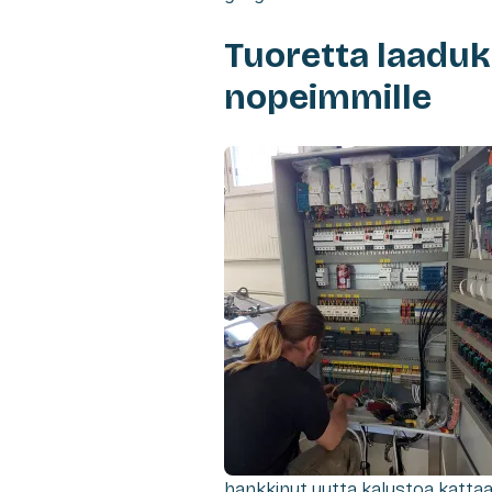
Tuoretta laaduka
nopeimmille
hankkinut uutta kalustoa kattaa