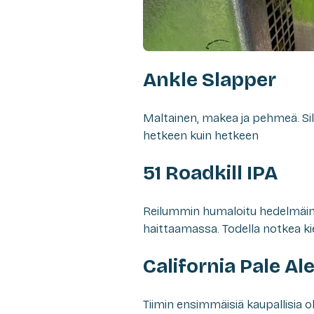
Ankle Slapper
Maltainen, makea ja pehmeä. Sil
hetkeen kuin hetkeen
51 Roadkill IPA
Reilummin humaloitu hedelmäine
haittaamassa. Todella notkea ki
California Pale Al
Tiimin ensimmäisiä kaupallisia o