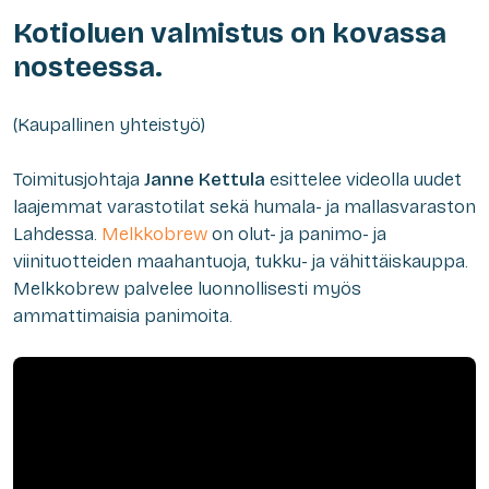
Kotioluen valmistus on kovassa
nosteessa.
(Kaupallinen yhteistyö)
Toimitusjohtaja
Janne Kettula
esittelee videolla uudet
laajemmat varastotilat sekä humala- ja mallasvaraston
Lahdessa.
Melkkobrew
on olut- ja panimo- ja
viinituotteiden maahantuoja, tukku- ja vähittäiskauppa.
Melkkobrew palvelee luonnollisesti myös
ammattimaisia panimoita.