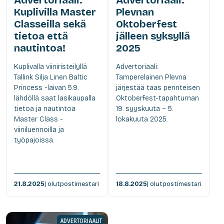
Advertoriaali:
Advertoriaali:
Kuplivilla Master
Plevnan
Classeilla sekä
Oktoberfest
tietoa että
jälleen syksyllä
nautintoa!
2025
Kuplivalla viiniristeilyllä
Advertoriaali:
Tallink Silja Linen Baltic
Tamperelainen Plevna
Princess -laivan 5.9.
järjestää taas perinteisen
lähdöllä saat lasikaupalla
Oktoberfest-tapahtuman
tietoa ja nautintoa
19. syyskuuta – 5.
Master Class -
lokakuuta 2025.
viiniluennoilla ja
työpajoissa.
21.8.2025
| olutpostimestari
18.8.2025
| olutpostimestari
ADVERTORIAALIT