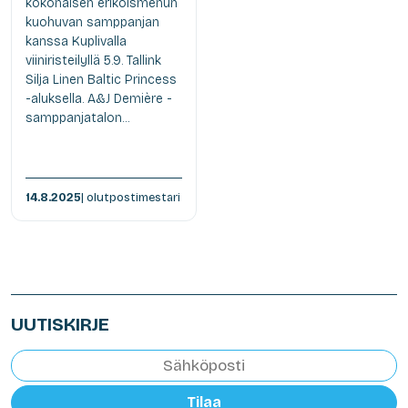
kokonaisen erikoismenun
kuohuvan samppanjan
kanssa Kuplivalla
viiniristeilyllä 5.9. Tallink
Silja Linen Baltic Princess
-aluksella. A&J Demière -
samppanjatalon...
14.8.2025
| olutpostimestari
UUTISKIRJE
Tilaa