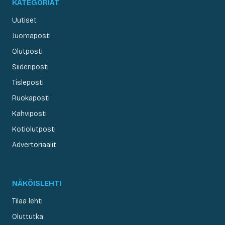
KATEGORIAT
Uutiset
Juomaposti
Olutposti
Siideriposti
Tisleposti
Ruokaposti
Kahviposti
Kotiolutposti
Advertoriaalit
NÄKÖISLEHTI
Tilaa lehti
Oluttutka