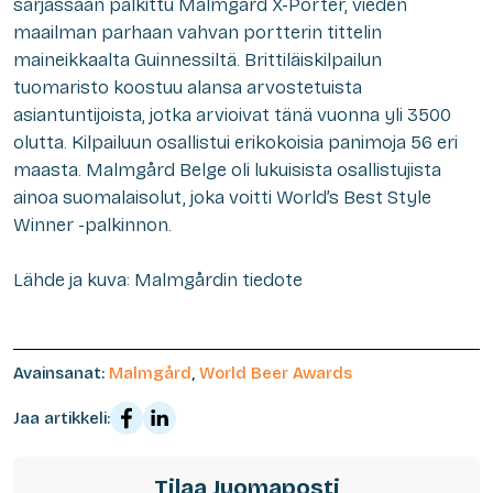
sarjassaan palkittu Malmgård X-Porter, vieden
maailman parhaan vahvan portterin tittelin
maineikkaalta Guinnessiltä. Brittiläiskilpailun
tuomaristo koostuu alansa arvostetuista
asiantuntijoista, jotka arvioivat tänä vuonna yli 3500
olutta. Kilpailuun osallistui erikokoisia panimoja 56 eri
maasta. Malmgård Belge oli lukuisista osallistujista
ainoa suomalaisolut, joka voitti World’s Best Style
Winner -palkinnon.
Lähde ja kuva: Malmgårdin tiedote
Avainsanat:
Malmgård
,
World Beer Awards
Jaa artikkeli:
Tilaa Juomaposti