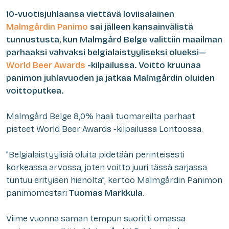
10-vuotisjuhlaansa viettävä loviisalainen
Malmgårdin Panimo
sai jälleen kansainvälistä
tunnustusta, kun Malmgård Belge valittiin maailman
parhaaksi vahvaksi belgialaistyyliseksi olueksi—
World Beer Awards
-kilpailussa. Voitto kruunaa
panimon juhlavuoden ja jatkaa Malmgårdin oluiden
voittoputkea.
Malmgård Belge 8,0% haali tuomareilta parhaat
pisteet World Beer Awards -kilpailussa Lontoossa.
”Belgialaistyylisiä oluita pidetään perinteisesti
korkeassa arvossa, joten voitto juuri tässä sarjassa
tuntuu erityisen hienolta”, kertoo Malmgårdin Panimon
panimomestari
Tuomas Markkula
.
Viime vuonna saman tempun suoritti omassa