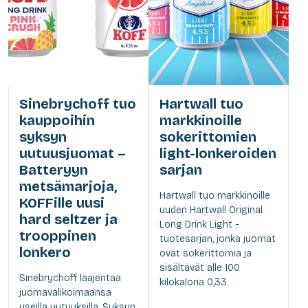
Sinebrychoff tuo
Hartwall tuo
kauppoihin
markkinoille
syksyn
sokerittomien
uutuusjuomat –
light-lonkeroiden
Batteryyn
sarjan
metsämarjoja,
Hartwall tuo markkinoille
KOFFille uusi
uuden Hartwall Original
hard seltzer ja
Long Drink Light -
trooppinen
tuotesarjan, jonka juomat
lonkero
ovat sokerittomia ja
sisältävät alle 100
Sinebrychoff laajentaa
kilokaloria 0,33...
juomavalikoimaansa
useilla uutuuksilla. Syksyn