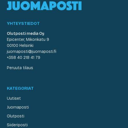
YHTEYSTIEDOT
Olutposti media Oy
Epicenter, Mikonkatu 9
00100 Helsinki
juomaposti@juomaposti.fi
+358 40 218 41 79
Peruuta tilaus
KATEGORIAT
Uutiset
Juomaposti
Olutposti
Siideriposti