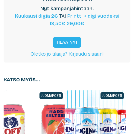
Nyt kampanjahintaan!
Kuukausi digiä 2€
TAI
Printti + digi vuodeksi
19,50€
29,00€
TILAA NYT
Oletko jo tilaaja? Kirjaudu sisään!
KATSO MYÖS...
JUOMAPOSTI
JUOMAPOSTI