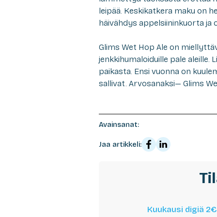
leipää. Keskikatkera maku on he
häivähdys appelsiininkuorta ja 
Glims Wet Hop Ale
on miellyttäv
jenkkihumaloiduille pale aleille. L
paikasta. Ensi vuonna on kuulem
sallivat. Arvosanaksi—
Glims We
Avainsanat:
Jaa artikkeli:
Ti
Kuukausi digiä 2€