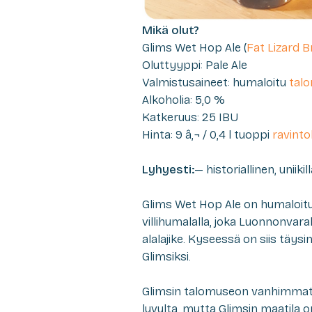
Mikä olut?
Glims Wet Hop Ale (
Fat Lizard B
Oluttyyppi: Pale Ale
Valmistusaineet: humaloitu
tal
Alkoholia: 5,0 %
Katkeruus: 25 IBU
Hinta: 9 â‚¬ / 0,4 l tuoppi
ravinto
Lyhyesti:
— historiallinen, uniik
Glims Wet Hop Ale
on humaloit
villihumalalla, joka Luonnonva
alalajike. Kyseessä on siis täys
Glimsiksi.
Glimsin talomuseon vanhimmat 
luvulta, mutta Glimsin maatila 