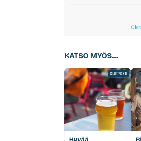
Olet
KATSO MYÖS...
OLUTPOSTI
Hyvää
B