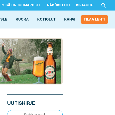
MIKÄ ON JUOMAPOSTI
NÄKÖISLEHTI
KIRJAUDU
ISLE
RUOKA
KOTIOLUT
KAHVI
TILAA LEHTI
UUTISKIRJE