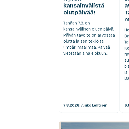
kansainvälistä
a
olutpäivää!
T
m
Tänään 7.8. on
kansainvälinen oluen päivä.
He
Päivän tavoite on arvostaa
Ba
olutta ja sen tekijöitä
Ta
ympäri maailmaa. Päivää
Ke
vietetään aina elokuun...
ra
eu
bi
ja
Ba
7.8.2026
| Anikó Lehtinen
6.