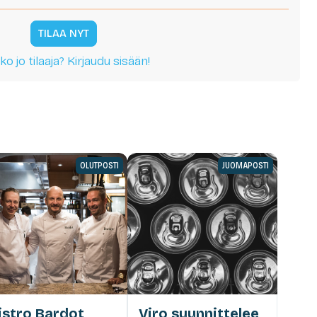
TILAA NYT
ko jo tilaaja? Kirjaudu sisään!
OLUTPOSTI
JUOMAPOSTI
istro Bardot
Viro suunnittelee