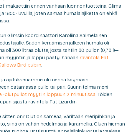
verot maksettiin ennen vanhaan luonnontuotteina. Glims
 ja 1800-luvuilla, joten samaa humalalajiketta on ehkä
issa.
kun Glimsin koordinaattori Karoliina Salmelainen
 edustajalle. Sadon keräämisen jälkeen humala oli
 oli 300 litraa olutta, josta tehtiin 50 pullon (0,75 l)—
an myyntiin ja loppu päätyi hanaan
ravintola Fat
Gallows Bird pubiin
.
o 14 ja ajatuksenamme oli mennä käymään
keen ostamassa pullo tai pari. Suunnitelma meni
e
-olutpullot myytiin loppuun 2 minuutissa
. Töiden
pan sijasta ravintola Fat Lizardiin.
e
sitten on? Olut on sameaa, väriltään meripihkan ja
to, siinä on vähän hedelmää ja karamellia. Oluen hieman
ös ruohoa, yrttisyyttä, appelsiininkuorta ja vaaleaa