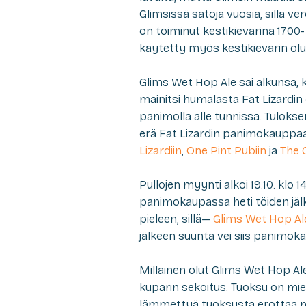
Glimsissä satoja vuosia, sillä 
on toiminut kestikievarina 1700-
käytetty myös kestikievarin olu
Glims Wet Hop Ale
sai alkunsa, 
mainitsi humalasta Fat Lizardin
panimolla alle tunnissa. Tuloksena
erä Fat Lizardin panimokauppa
Lizardiin
,
One Pint Pubiin
ja
The 
Pullojen myynti alkoi 19.10. kl
panimokaupassa heti töiden jäl
pieleen, sillä—
Glims Wet Hop Al
jälkeen suunta vei siis panimokau
Millainen olut
Glims Wet Hop Al
kuparin sekoitus. Tuoksu on mie
lämmettyä tuoksusta erottaa my