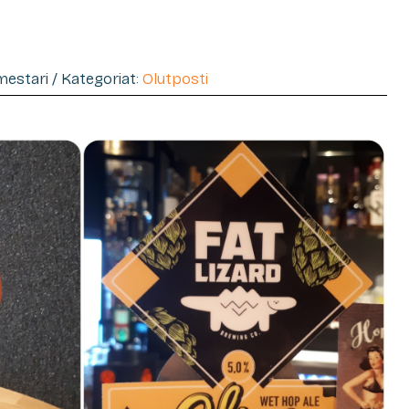
imestari / Kategoriat:
Olutposti