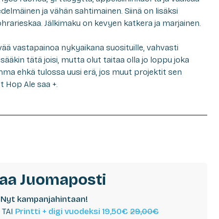
delmäinen ja vähän sahtimainen. Siinä on lisäksi
ohrarieskaa. Jälkimaku on kevyen katkera ja marjainen.
ää vastapainoa nykyaikana suosituille, vahvasti
isääkin tätä joisi, mutta olut taitaa olla jo loppu joka
ma ehkä tulossa uusi erä, jos muut projektit sen
t Hop Ale
saa +.
laa Juomaposti
Nyt kampanjahintaan!
TAI
Printti + digi vuodeksi 19,50€
29,00€