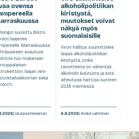
vaa ovensa
alkoholipolitiikan
ampereella
kiristystä,
arraskuussa
muutokset voivat
näkyä myös
lsingin suosittu Bistro
suomalaisille
rdot laajenee
mpereelle. Marraskuussa
Viron hallitus suunnittelee
hräsaareen avautuva
laajaa alkoholipolitiikan
vintola tuo mukanaan
kiristystä, jonka
rooppalaisen
tavoitteena on vähentää
strokeittiön, laajan viini-
alkoholin kulutusta ja siitä
 cocktailvalikoiman sekä
aiheutuvia haittoja vuoteen
rdot'n...
2035 mennessä.
8.2026
| olutpostimestari
6.8.2026
| Anikó Lehtinen