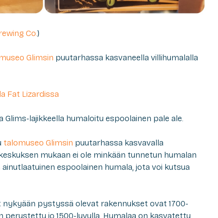
rewing Co.
)
omuseo Glimsin
puutarhassa kasvaneella villihumalalla
la Fat Lizardissa
illa Glims-lajikkeella humaloitu espoolainen pale ale.
u
talomuseo Glimsin
puutarhassa kasvavalla
rakeskuksen mukaan ei ole minkään tunnetun humalan
in ainutlaatuinen espoolainen humala, jota voi kutsua
nykyään pystyssä olevat rakennukset ovat 1700-
on perustettu jo 1500-luvulla. Humalaa on kasvatettu