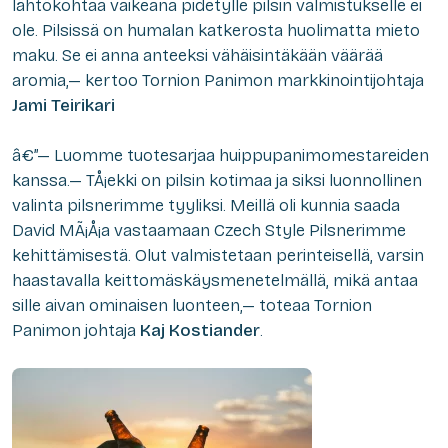
lähtökohtaa vaikeana pidetylle pilsin valmistukselle ei
ole. Pilsissä on humalan katkerosta huolimatta mieto
maku. Se ei anna anteeksi vähäisintäkään väärää
aromia
,
— kertoo Tornion Panimon markkinointijohtaja
Jami Teirikari
â€”— Luomme tuotesarjaa huippupanimomestareiden
kanssa.— TÅ¡ekki on pilsin kotimaa ja siksi luonnollinen
valinta pilsnerimme tyyliksi. Meillä oli kunnia saada
David MÃ¡Å¡a vastaamaan Czech Style Pilsnerimme
kehittämisestä. Olut valmistetaan perinteisellä, varsin
haastavalla keittomäskäysmenetelmällä, mikä antaa
sille aivan ominaisen luonteen,— toteaa Tornion
Panimon johtaja
Kaj Kostiander
.