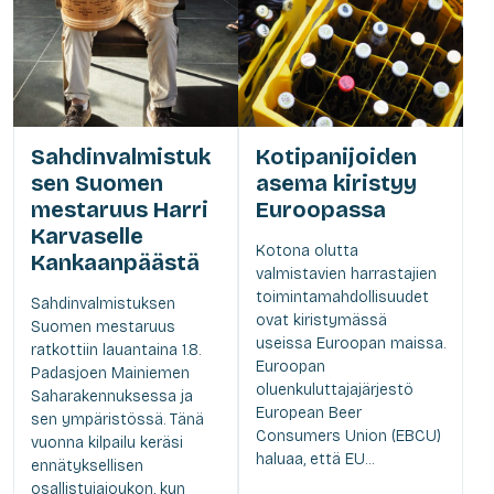
Sahdinvalmistuk
Kotipanijoiden
sen Suomen
asema kiristyy
mestaruus Harri
Euroopassa
Karvaselle
Kotona olutta
Kankaanpäästä
valmistavien harrastajien
toimintamahdollisuudet
Sahdinvalmistuksen
ovat kiristymässä
Suomen mestaruus
useissa Euroopan maissa.
ratkottiin lauantaina 1.8.
Euroopan
Padasjoen Mainiemen
oluenkuluttajajärjestö
Saharakennuksessa ja
European Beer
sen ympäristössä. Tänä
Consumers Union (EBCU)
vuonna kilpailu keräsi
haluaa, että EU...
ennätyksellisen
osallistujajoukon, kun