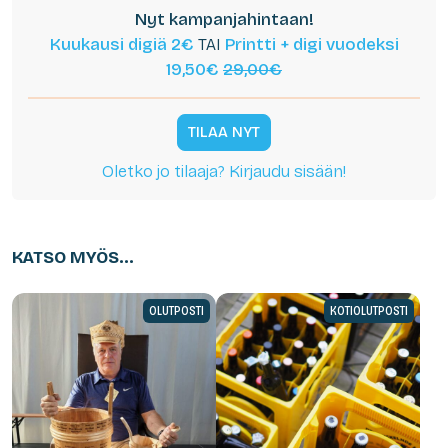
Nyt kampanjahintaan!
Kuukausi digiä 2€
TAI
Printti + digi vuodeksi
19,50€
29,00€
TILAA NYT
Oletko jo tilaaja? Kirjaudu sisään!
KATSO MYÖS...
OLUTPOSTI
KOTIOLUTPOSTI