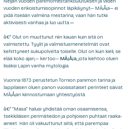
Neljän vuoden panimomestarikoulutuksen ja viiden
vuoden erikoistumisopinnot läpikäynyt— MÃ¡Å¡a— ei
pidä itseään valmiina mestarina, vaan hän tutkii
aktiivisesti vanhaa ja luo uutta.
—
â€” Olut on muuttunut niin kauan kuin sitä on
valmistettu. Tyylit ja valmistusmenetelmät ovat
kehittyneet sukupolvelta toiselle. Olut on kuin kieli, se
elää koko ajan,— kertoo—
MÃ¡Å¡a,
jota kiehtoo oluen
lisäksi Lapin vanha mytologia.
Vuonna 1873 perustetun Tornion panimon tarina ja
lappilaisen oluen panon vuosisataiset perinteet saivat
MÃ¡Å¡an kiinnostumaan yhteistyöstä.
â€” ”Masa” halusi yhdistää oman osaamisensa,
tsekkiläisen perimätiedon ja pohjoisen puhtaat raaka-
aineet. Hän oli vakuuttunut siitä, että parempaa