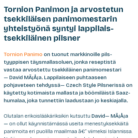
Tornion Panimon ja arvostetun
tsekkiläisen panimomestarin
yhteistyönä syntyi lappilais-
tsekkiläinen pilsner
Tornion Panimo
on tuonut markkinoille pils-
tyyppisen täysmallasoluen, jonka reseptistä
vastaa arvostettu tsekkiläinen panimomestari
— David MÃ¡Å¡a. Lappilaiseen puhtaaseen
pohjaveteen tehdyssä— Czech Style Pilsnerissä on
käytetty kotimaista mallasta ja böömiläistä Saaz-
humalaa, joka tunnettiin laadustaan jo keskiajalla.
Olutalan erikoislääkäriksikin kutsuttu
David— MÃ¡Å¡a
—
on ollut käynnistämässä useita menestyksekkäitä
panimoita eri puolilla maailmaa â€“ viimeksi Islannissa.