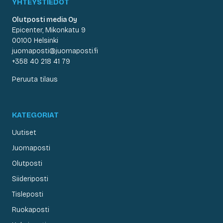
YHTEYSTIEDOT
Olutposti media Oy
Epicenter, Mikonkatu 9
00100 Helsinki
juomaposti@juomaposti.fi
+358 40 218 41 79
Peruuta tilaus
KATEGORIAT
Uutiset
Juomaposti
Olutposti
Siideriposti
Tisleposti
Ruokaposti