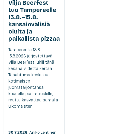
Vilja Beerfest
tuo Tampereelle
13.8.–15.8.
kansainvälisiä
oluita ja
paikallista pizzaa
Tampereella 13.8.–
15.8.2026 järjestettävä
Vilja Beerfest juhlii tänä
kesänä viidettä kertaa.
Tapahtuma keskittää
kotimaisen
juomatarjontansa
kuudelle panimotiskille,
mutta kasvattaa samalla
ulkomaisten...
30.7.2026
| Anikó Lehtinen