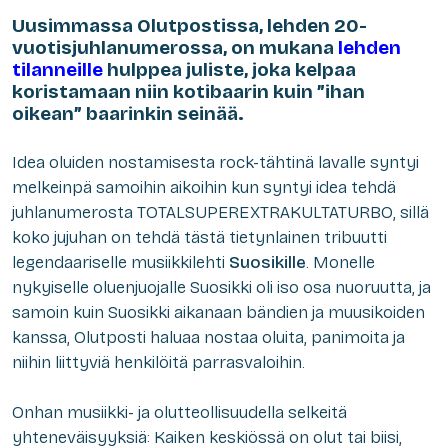
Uusimmassa Olutpostissa, lehden 20-
vuotisjuhlanumerossa, on mukana
lehden
tilanneille
hulppea juliste, joka kelpaa
koristamaan niin kotibaarin kuin ”ihan
oikean” baarinkin seinää.
Idea oluiden nostamisesta rock-tähtinä lavalle syntyi
melkeinpä samoihin aikoihin kun syntyi idea tehdä
juhlanumerosta TOTALSUPEREXTRAKULTATURBO, sillä
koko jujuhan on tehdä tästä tietynlainen tribuutti
legendaariselle musiikkilehti
Suosikille
. Monelle
nykyiselle oluenjuojalle Suosikki oli iso osa nuoruutta, ja
samoin kuin Suosikki aikanaan bändien ja muusikoiden
kanssa, Olutposti haluaa nostaa oluita, panimoita ja
niihin liittyviä henkilöitä parrasvaloihin.
Onhan musiikki- ja olutteollisuudella selkeitä
yhteneväisyyksiä: Kaiken keskiössä on olut tai biisi,