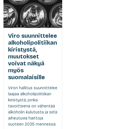
Viro suunnittelee
alkoholipolitiikan
kiristystä,
muutokset
voivat näkyä
myös
suomalaisille
Viron hallitus suunnittelee
laajaa alkoholipolitiikan
kiristystä, jonka
tavoitteena on vähentää
alkoholin kulutusta ja siitä
aiheutuvia haittoja
vuoteen 2035 mennessä.