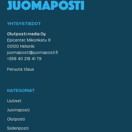
YHTEYSTIEDOT
Olutposti media Oy
Epicenter, Mikonkatu 9
00100 Helsinki
juomaposti@juomaposti.fi
+358 40 218 41 79
Peruuta tilaus
KATEGORIAT
Uutiset
Juomaposti
Olutposti
Siideriposti