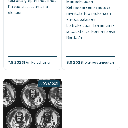
tekijöitä ympäri maailmaa.
Marraskuussa
Päivää vietetään aina
Kehräsaareen avautuva
elokuun...
ravintola tuo mukanaan
eurooppalaisen
bistrokeittiön, laajan viini-
ja cocktailvalikoiman sekä
Bardot'n...
7.8.2026
| Anikó Lehtinen
6.8.2026
| olutpostimestari
JUOMAPOSTI