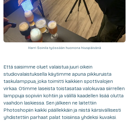
Harri Soinila työssään huonona hiuspäivänä
Että saisimme oluet valaistua juuri oikein
studiovalaistuksella käytimme apuna pikkuruista
taskulamppua, joka toimitti kaikkien spottivalojen
virkaa. Otimme laseista toistasataa valokuvaa siirrellen
lamppuja sopiviin kohtiin ja välillä kaadellen lisää olutta
vaahdon laskiessa. Sen jälkeen ne laitettiin
Photoshopiin kaikki päällekkäin ja niistä kärsivällisesti
yhdistettiin parhaat palat toisiinsa yhdeksi kuvaksi.