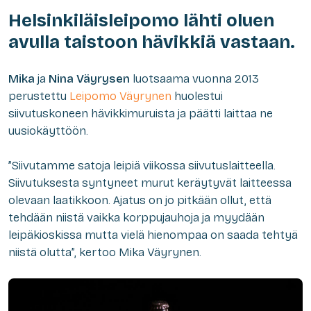
Helsinkiläisleipomo lähti oluen
avulla taistoon hävikkiä vastaan.
Mika
ja
Nina Väyrysen
luotsaama vuonna 2013
perustettu
Leipomo Väyrynen
huolestui
siivutuskoneen hävikkimuruista ja päätti laittaa ne
uusiokäyttöön.
”Siivutamme satoja leipiä viikossa siivutuslaitteella.
Siivutuksesta syntyneet murut keräytyvät laitteessa
olevaan laatikkoon. Ajatus on jo pitkään ollut, että
tehdään niistä vaikka korppujauhoja ja myydään
leipäkioskissa mutta vielä hienompaa on saada tehtyä
niistä olutta”, kertoo Mika Väyrynen.