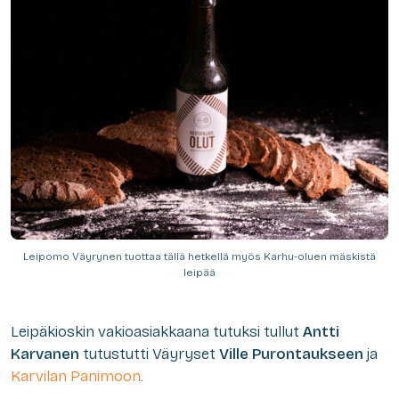
Leipomo Väyrynen tuottaa tällä hetkellä myös Karhu-oluen mäskistä
leipää
Leipäkioskin vakioasiakkaana tutuksi tullut
Antti
Karvanen
tutustutti Väyryset
Ville Purontaukseen
ja
Karvilan Panimoon
.