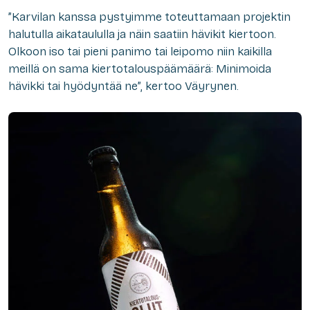
”Karvilan kanssa pystyimme toteuttamaan projektin
halutulla aikataululla ja näin saatiin hävikit kiertoon.
Olkoon iso tai pieni panimo tai leipomo niin kaikilla
meillä on sama kiertotalouspäämäärä: Minimoida
hävikki tai hyödyntää ne”, kertoo Väyrynen.