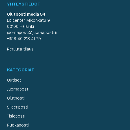
YHTEYSTIEDOT
Olutposti media Oy
Epicenter, Mikonkatu 9
00100 Helsinki
juomaposti@juomaposti.fi
+358 40 218 41 79
Peruuta tilaus
KATEGORIAT
Uutiset
Juomaposti
Olutposti
Siideriposti
Tisleposti
Ruokaposti