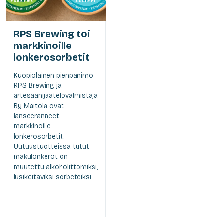
RPS Brewing toi
markkinoille
lonkerosorbetit
Kuopiolainen pienpanimo
RPS Brewing ja
artesaanijäätelövalmistaja
By Maitola ovat
lanseeranneet
markkinoille
lonkerosorbetit.
Uutuustuotteissa tutut
makulonkerot on
muutettu alkoholittomiksi,
lusikoitaviksi sorbeteiksi....