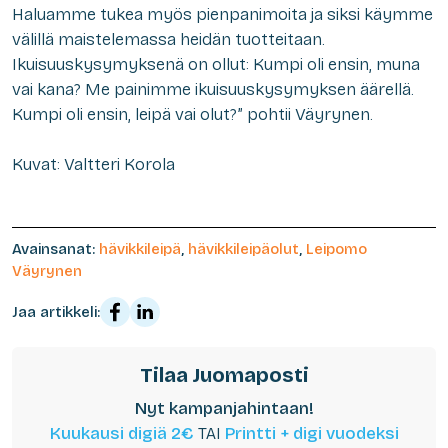
Haluamme tukea myös pienpanimoita ja siksi käymme
välillä maistelemassa heidän tuotteitaan.
Ikuisuuskysymyksenä on ollut: Kumpi oli ensin, muna
vai kana? Me painimme ikuisuuskysymyksen äärellä.
Kumpi oli ensin, leipä vai olut?” pohtii Väyrynen.
Kuvat: Valtteri Korola
Avainsanat:
hävikkileipä
,
hävikkileipäolut
,
Leipomo
Väyrynen
Jaa artikkeli:
Tilaa Juomaposti
Nyt kampanjahintaan!
Kuukausi digiä 2€
TAI
Printti + digi vuodeksi