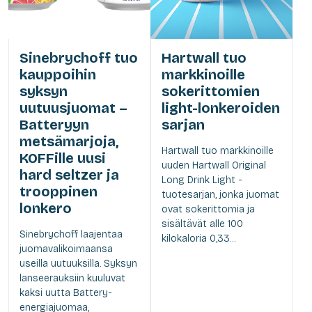
Sinebrychoff tuo
Hartwall tuo
kauppoihin
markkinoille
syksyn
sokerittomien
uutuusjuomat –
light-lonkeroiden
Batteryyn
sarjan
metsämarjoja,
Hartwall tuo markkinoille
KOFFille uusi
uuden Hartwall Original
hard seltzer ja
Long Drink Light -
trooppinen
tuotesarjan, jonka juomat
lonkero
ovat sokerittomia ja
sisältävät alle 100
Sinebrychoff laajentaa
kilokaloria 0,33...
juomavalikoimaansa
useilla uutuuksilla. Syksyn
lanseerauksiin kuuluvat
kaksi uutta Battery-
energiajuomaa,