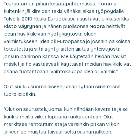
Teurastamon pihan kesätapahtumassa. Homma
kuitenkin jäi kiireiden takia vähäksi aikaa työpöydälle.
Talvella 2019 Keski-Euroopassa asustavat pikkuserkku
Risto Väyrynen
ja hänen puolisonsa
Noora
heittivät
idean hävikkileivän hyötykäytöstä oluen
valmistukseen. Idea oli Euroopassa jo jossain paikoissa
toteutettu ja siitä syntyi sitten ajatus yhteistyöstä
jonkun panimon kanssa: Me käytetään heidän hävikit,
mäskit ja he vastaavasti käyttävät meidän hävikkileivät
osana tuotantoaan. Vaihtokauppa idea oli valmis.”
Olut kuuluu suomalaiseen juhlapöytään siinä missä
tuore leipäkin.
”Olut on seurustelujuoma, kun nähdään kavereita ja se
kuuluu meillä viikonloppuna ruokapöytään. Olut
merkitsee rentoutumista ja varsinkin pitkän viikon
jälkeen se maistuu taivaalliselta saunan jälkeen.