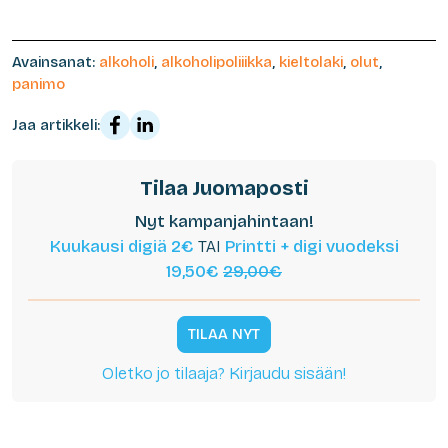
Avainsanat:
alkoholi
,
alkoholipoliiikka
,
kieltolaki
,
olut
,
panimo
Jaa artikkeli:
Tilaa Juomaposti
Nyt kampanjahintaan!
Kuukausi digiä 2€
TAI
Printti + digi vuodeksi
19,50€
29,00€
TILAA NYT
Oletko jo tilaaja? Kirjaudu sisään!