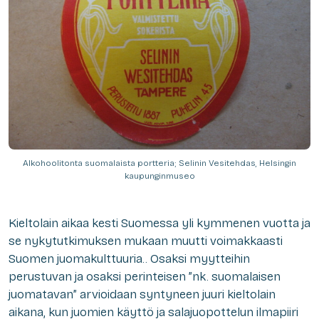
Alkohoolitonta suomalaista portteria; Selinin Vesitehdas, Helsingin
kaupunginmuseo
Kieltolain aikaa kesti Suomessa yli kymmenen vuotta ja
se nykytutkimuksen mukaan muutti voimakkaasti
Suomen juomakulttuuria.. Osaksi myytteihin
perustuvan ja osaksi perinteisen ”nk. suomalaisen
juomatavan” arvioidaan syntyneen juuri kieltolain
aikana, kun juomien käyttö ja salajuopottelun ilmapiiri