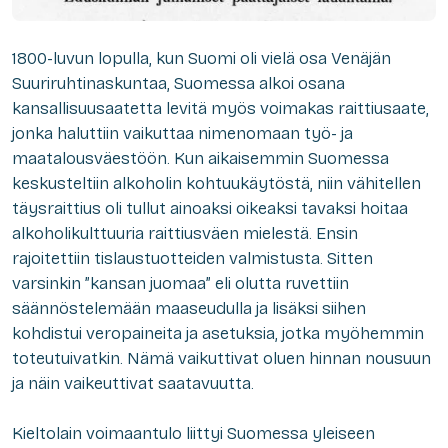
1800-luvun lopulla, kun Suomi oli vielä osa Venäjän
Suuriruhtinaskuntaa, Suomessa alkoi osana
kansallisuusaatetta levitä myös voimakas raittiusaate,
jonka haluttiin vaikuttaa nimenomaan työ- ja
maatalousväestöön. Kun aikaisemmin Suomessa
keskusteltiin alkoholin kohtuukäytöstä, niin vähitellen
täysraittius oli tullut ainoaksi oikeaksi tavaksi hoitaa
alkoholikulttuuria raittiusväen mielestä. Ensin
rajoitettiin tislaustuotteiden valmistusta. Sitten
varsinkin ”kansan juomaa” eli olutta ruvettiin
säännöstelemään maaseudulla ja lisäksi siihen
kohdistui veropaineita ja asetuksia, jotka myöhemmin
toteutuivatkin. Nämä vaikuttivat oluen hinnan nousuun
ja näin vaikeuttivat saatavuutta.
Kieltolain voimaantulo liittyi Suomessa yleiseen