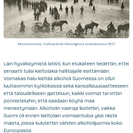
Museovirasto, Valtiopäivät Helsingissä toukokuussa 1907.
Lain hyväksymistä latisti, kun etukäteen tiedettiin, ettei
senaatti tulisi kieltolakia hallitsijalle esittämään.
Voimakas halu kieltää alkoholi Suomessa on ollut
luultavimmin kytköksissä sekä kansallisuusaatteeseen
että taloudelliseen ajatteluun, kaikki voimat tarvittiin
ponnisteluihin, että saadaan köyhä maa
menestymään. Alkoholin vaaroja liioiteltiin, vaikka
Suomi oli ennen kieltolain voimaantuloa yksi niistä
maista, joissa kulutettiin vähiten alkoholijuomia koko
Euroopassa.