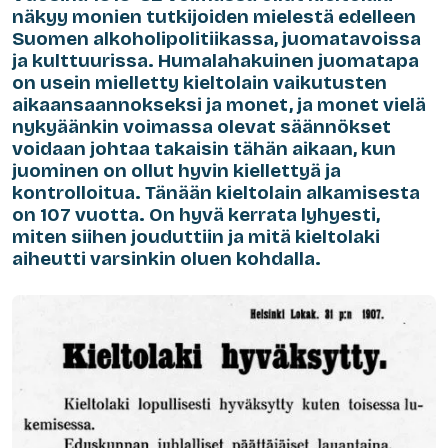
näkyy monien tutkijoiden mielestä edelleen
Suomen alkoholipolitiikassa, juomatavoissa
ja kulttuurissa. Humalahakuinen juomatapa
on usein mielletty kieltolain vaikutusten
aikaansaannokseksi ja monet, ja monet vielä
nykyäänkin voimassa olevat säännökset
voidaan johtaa takaisin tähän aikaan, kun
juominen on ollut hyvin kiellettyä ja
kontrolloitua. Tänään kieltolain alkamisesta
on 107 vuotta. On hyvä kerrata lyhyesti,
miten siihen jouduttiin ja mitä kieltolaki
aiheutti varsinkin oluen kohdalla.