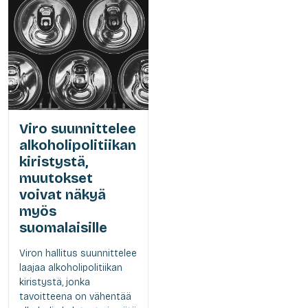
Viro suunnittelee
alkoholipolitiikan
kiristystä,
muutokset
voivat näkyä
myös
suomalaisille
Viron hallitus suunnittelee
laajaa alkoholipolitiikan
kiristystä, jonka
tavoitteena on vähentää