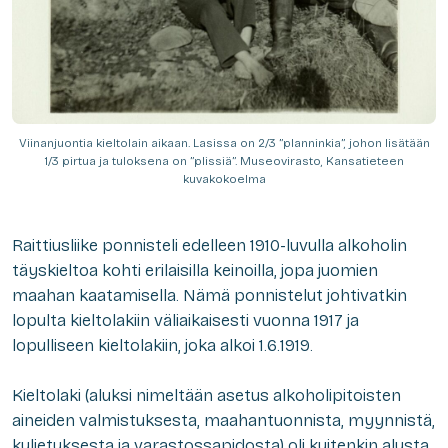
Viinanjuontia kieltolain aikaan. Lasissa on 2/3 ”planninkia”, johon lisätään
1/3 pirtua ja tuloksena on ”plissiä”. Museovirasto, Kansatieteen
kuvakokoelma
Raittiusliike ponnisteli edelleen 1910-luvulla alkoholin
täyskieltoa kohti erilaisilla keinoilla, jopa juomien
maahan kaatamisella. Nämä ponnistelut johtivatkin
lopulta kieltolakiin väliaikaisesti vuonna 1917 ja
lopulliseen kieltolakiin, joka alkoi 1.6.1919.
Kieltolaki (aluksi nimeltään asetus alkoholipitoisten
aineiden valmistuksesta, maahantuonnista, myynnistä,
kuljetuksesta ja varastossapidosta) oli kuitenkin alusta