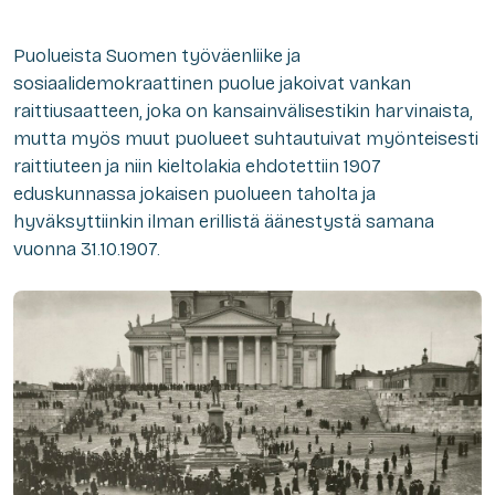
Puolueista Suomen työväenliike ja
sosiaalidemokraattinen puolue jakoivat vankan
raittiusaatteen, joka on kansainvälisestikin harvinaista,
mutta myös muut puolueet suhtautuivat myönteisesti
raittiuteen ja niin kieltolakia ehdotettiin 1907
eduskunnassa jokaisen puolueen taholta ja
hyväksyttiinkin ilman erillistä äänestystä samana
vuonna 31.10.1907.