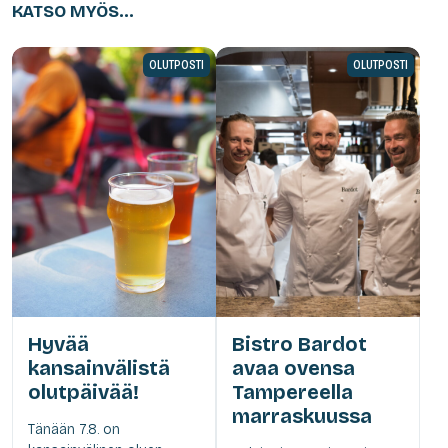
KATSO MYÖS...
OLUTPOSTI
OLUTPOSTI
Hyvää
Bistro Bardot
kansainvälistä
avaa ovensa
olutpäivää!
Tampereella
marraskuussa
Tänään 7.8. on