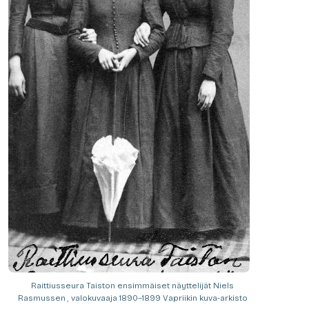
Raittiusseura Taiston ensimmäiset näyttelijät Niels
Rasmussen , valokuvaaja 1890–1899 Vapriikin kuva-arkisto