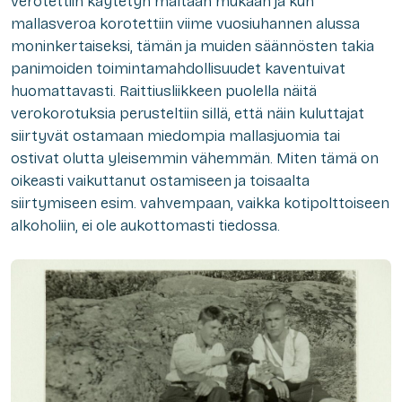
verotettiin käytetyn maltaan mukaan ja kun
mallasveroa korotettiin viime vuosiuhannen alussa
moninkertaiseksi, tämän ja muiden säännösten takia
panimoiden toimintamahdollisuudet kaventuivat
huomattavasti. Raittiusliikkeen puolella näitä
verokorotuksia perusteltiin sillä, että näin kuluttajat
siirtyvät ostamaan miedompia mallasjuomia tai
ostivat olutta yleisemmin vähemmän. Miten tämä on
oikeasti vaikuttanut ostamiseen ja toisaalta
siirtymiseen esim. vahvempaan, vaikka kotipolttoiseen
alkoholiin, ei ole aukottomasti tiedossa.