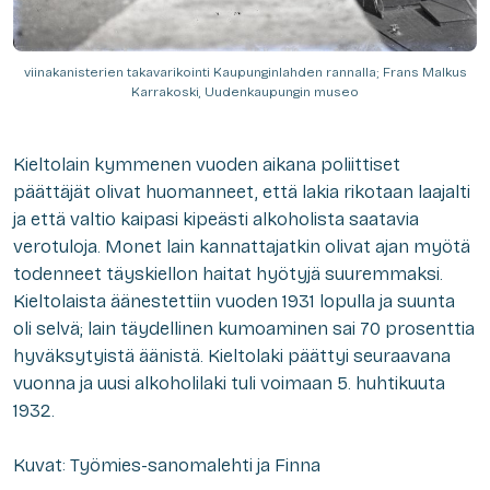
viinakanisterien takavarikointi Kaupunginlahden rannalla; Frans Malkus
Karrakoski, Uudenkaupungin museo
Kieltolain kymmenen vuoden aikana poliittiset
päättäjät olivat huomanneet, että lakia rikotaan laajalti
ja että valtio kaipasi kipeästi alkoholista saatavia
verotuloja. Monet lain kannattajatkin olivat ajan myötä
todenneet täyskiellon haitat hyötyjä suuremmaksi.
Kieltolaista äänestettiin vuoden 1931 lopulla ja suunta
oli selvä; lain täydellinen kumoaminen sai 70 prosenttia
hyväksytyistä äänistä. Kieltolaki päättyi seuraavana
vuonna ja uusi alkoholilaki tuli voimaan 5. huhtikuuta
1932.
Kuvat: Työmies-sanomalehti ja Finna