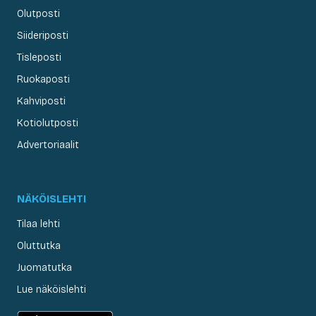
Olutposti
Siideriposti
Tisleposti
Ruokaposti
Kahviposti
Kotiolutposti
Advertoriaalit
NÄKÖISLEHTI
Tilaa lehti
Oluttutka
Juomatutka
Lue näköislehti