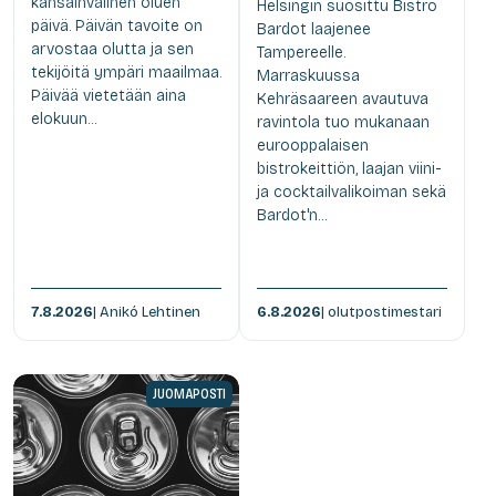
kansainvälinen oluen
Helsingin suosittu Bistro
päivä. Päivän tavoite on
Bardot laajenee
arvostaa olutta ja sen
Tampereelle.
tekijöitä ympäri maailmaa.
Marraskuussa
Päivää vietetään aina
Kehräsaareen avautuva
elokuun...
ravintola tuo mukanaan
eurooppalaisen
bistrokeittiön, laajan viini-
ja cocktailvalikoiman sekä
Bardot'n...
7.8.2026
| Anikó Lehtinen
6.8.2026
| olutpostimestari
JUOMAPOSTI