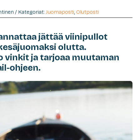
htinen / Kategoriat:
Juomaposti
,
Olutposti
nnattaa jättää viinipullot
 kesäjuomaksi olutta.
 vinkit ja tarjoaa muutaman
il-ohjeen.