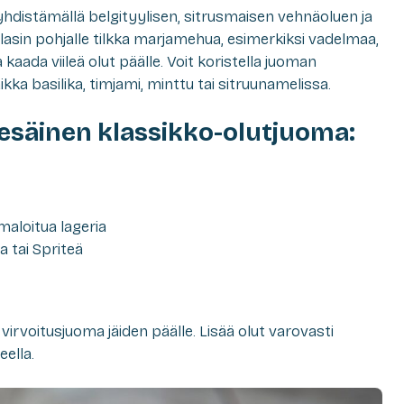
distämällä belgityylisen, sitrusmaisen vehnäoluen ja
asin pohjalle tilkka marjamehua, esimerkiksi vadelmaa,
aada viileä olut päälle. Voit koristella juoman
ikka basilika, timjami, minttu tai sitruunamelissa.
säinen klassikko-olutjuoma:
maloitua lageria
 tai Spriteä
a virvoitusjuoma jäiden päälle. Lisää olut varovasti
eella.