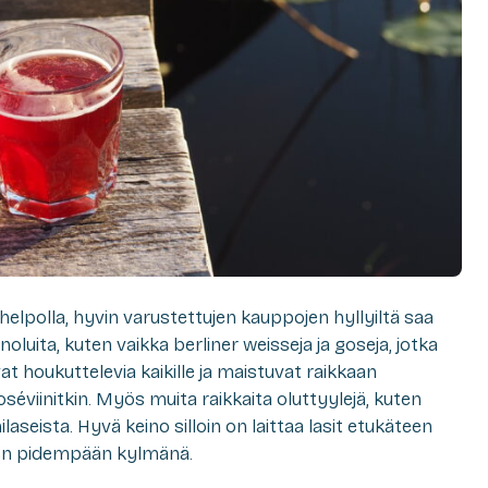
elpolla, hyvin varustettujen kauppojen hyllyiltä saa
oluita, kuten vaikka berliner weisseja ja goseja, jotka
at houkuttelevia kaikille ja maistuvat raikkaan
séviinitkin. Myös muita raikkaita oluttyylejä, kuten
inilaseista. Hyvä keino silloin on laittaa lasit etukäteen
oluen pidempään kylmänä.