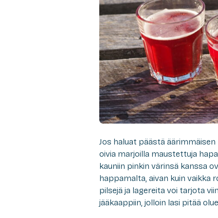
Jos haluat päästä äärimmäisen h
oivia marjoilla maustettuja hapan
kauniin pinkin värinsä kanssa ov
happamalta, aivan kuin vaikka ro
pilsejä ja lagereita voi tarjota vi
jääkaappiin, jolloin lasi pitää 