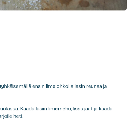
yhkäisemällä ensin limelohkolla lasin reunaa ja
suolassa. Kaada lasiin limemehu, lisää jäät ja kaada
joile heti.