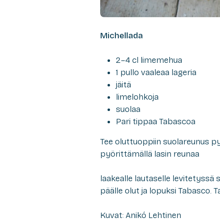
Michellada
2–4 cl limemehua
1 pullo vaaleaa lageria
jäitä
limelohkoja
suolaa
Pari tippaa Tabascoa
Tee oluttuoppiin suolareunus py
pyörittämällä lasin reunaa
laakealle lautaselle levitetyssä 
päälle olut ja lopuksi Tabasco. Tar
Kuvat: Anikó Lehtinen