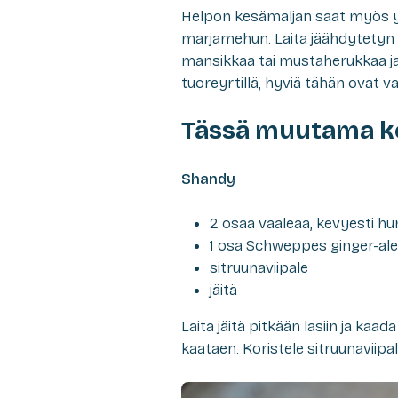
Helpon kesämaljan saat myös yh
marjamehun. Laita jäähdytetyn l
mansikkaa tai mustaherukkaa ja k
tuoreyrtillä, hyviä tähän ovat va
Tässä muutama ke
Shandy
2 osaa vaaleaa, kevyesti hu
1 osa Schweppes ginger-alea
sitruunaviipale
jäitä
Laita jäitä pitkään lasiin ja kaad
kaataen. Koristele sitruunaviipal