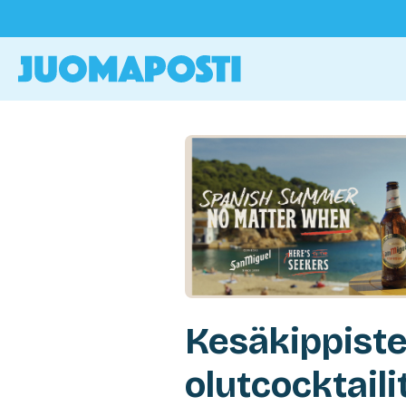
Kesäkippistel
olutcocktailit