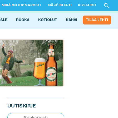
MIKÄ ON JUOMAPOSTI
NÄKÖISLEHTI
KIRJAUDU
ISLE
RUOKA
KOTIOLUT
KAHVI
TILAA LEHTI
UUTISKIRJE