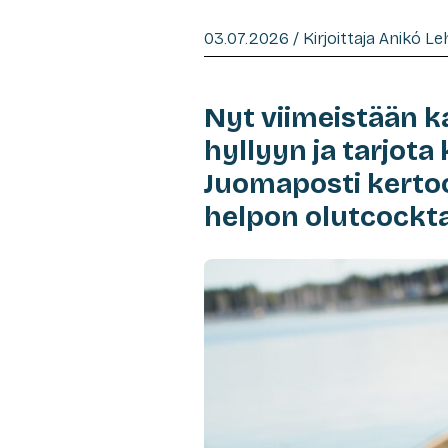
03.07.2026 / Kirjoittaja Anikó Le
Nyt viimeistään ka
hyllyyn ja tarjota
Juomaposti kertoo
helpon olutcockta