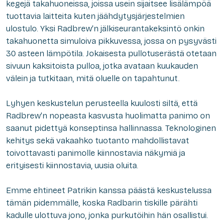
kegejä takahuoneissa, joissa usein sijaitsee lisälämpöä
tuottavia laitteita kuten jäähdytysjärjestelmien
ulostulo. Yksi Radbrew’n jälkiseurantakeksintö onkin
takahuonetta simuloiva pikkuvessa, jossa on pysyvästi
30 asteen lämpötila. Jokaisesta pullotuserästä otetaan
sivuun kaksitoista pulloa, jotka avataan kuukauden
välein ja tutkitaan, mitä oluelle on tapahtunut.
Lyhyen keskustelun perusteella kuulosti siltä, että
Radbrew’n nopeasta kasvusta huolimatta panimo on
saanut pidettyä konseptinsa hallinnassa. Teknologinen
kehitys sekä vakaahko tuotanto mahdollistavat
toivottavasti panimolle kiinnostavia näkymiä ja
erityisesti kiinnostavia, uusia oluita.
Emme ehtineet Patrikin kanssa päästä keskustelussa
tämän pidemmälle, koska Radbarin tiskille pärähti
kadulle ulottuva jono, jonka purkutöihin hän osallistui.