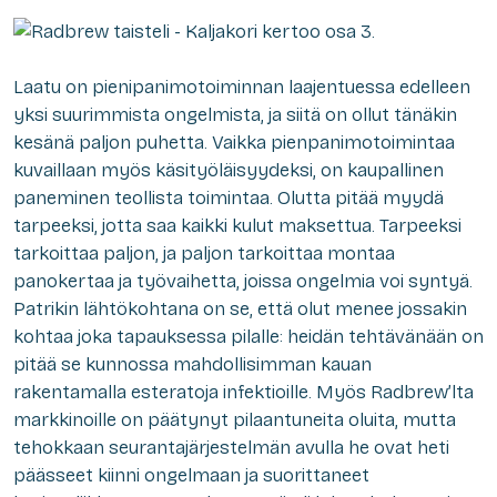
Laatu on pienipanimotoiminnan laajentuessa edelleen
yksi suurimmista ongelmista, ja siitä on ollut tänäkin
kesänä paljon puhetta. Vaikka pienpanimotoimintaa
kuvaillaan myös käsityöläisyydeksi, on kaupallinen
paneminen teollista toimintaa. Olutta pitää myydä
tarpeeksi, jotta saa kaikki kulut maksettua. Tarpeeksi
tarkoittaa paljon, ja paljon tarkoittaa montaa
panokertaa ja työvaihetta, joissa ongelmia voi syntyä.
Patrikin lähtökohtana on se, että olut menee jossakin
kohtaa joka tapauksessa pilalle: heidän tehtävänään on
pitää se kunnossa mahdollisimman kauan
rakentamalla esteratoja infektioille. Myös Radbrew’lta
markkinoille on päätynyt pilaantuneita oluita, mutta
tehokkaan seurantajärjestelmän avulla he ovat heti
päässeet kiinni ongelmaan ja suorittaneet