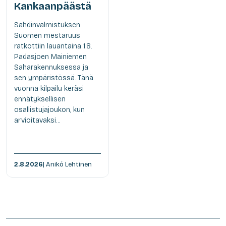
Kankaanpäästä
Sahdinvalmistuksen
Suomen mestaruus
ratkottiin lauantaina 1.8.
Padasjoen Mainiemen
Saharakennuksessa ja
sen ympäristössä. Tänä
vuonna kilpailu keräsi
ennätyksellisen
osallistujajoukon, kun
arvioitavaksi...
2.8.2026
| Anikó Lehtinen