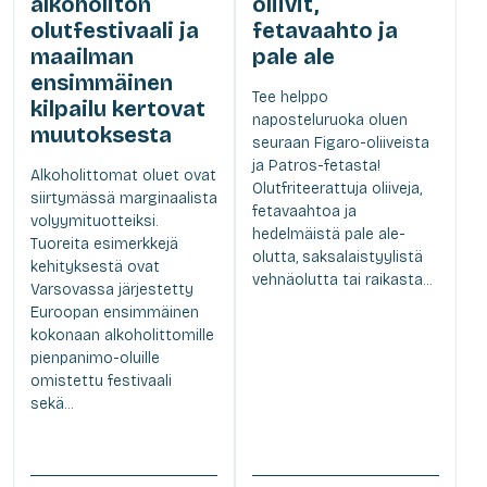
alkoholiton
oliivit,
olutfestivaali ja
fetavaahto ja
maailman
pale ale
ensimmäinen
Tee helppo
kilpailu kertovat
naposteluruoka oluen
muutoksesta
seuraan Figaro-oliiveista
ja Patros-fetasta!
Alkoholittomat oluet ovat
Olutfriteerattuja oliiveja,
siirtymässä marginaalista
fetavaahtoa ja
volyymituotteiksi.
hedelmäistä pale ale-
Tuoreita esimerkkejä
olutta, saksalaistyylistä
kehityksestä ovat
vehnäolutta tai raikasta...
Varsovassa järjestetty
Euroopan ensimmäinen
kokonaan alkoholittomille
pienpanimo-oluille
omistettu festivaali
sekä...