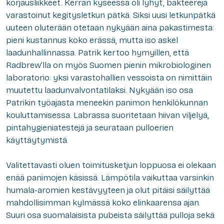
korjausliikkeet. Kerran kyseessä oli lyhyt, bakteereja
varastoinut kegitysletkun pätkä. Siksi uusi letkunpätkä
uuteen oluterään otetaan nykyään aina pakastimesta:
pieni kustannus koko erässä, mutta iso askel
laadunhallinnassa. Patrik kertoo hymyillen, että
Radbrew’lla on myös Suomen pienin mikrobiologinen
laboratorio: yksi varastohallien vessoista on nimittäin
muutettu laadunvalvontatilaksi. Nykyään iso osa
Patrikin työajasta meneekin panimon henkilökunnan
kouluttamisessa. Labrassa suoritetaan hiivan viljelyä,
pintahygieniatestejä ja seurataan pulloerien
käyttäytymistä.
Valitettavasti oluen toimitusketjun loppuosa ei olekaan
enää panimojen käsissä. Lämpötila vaikuttaa varsinkin
humala-aromien kestävyyteen ja olut pitäisi säilyttää
mahdollisimman kylmässä koko elinkaarensa ajan.
Suuri osa suomalaisista pubeista säilyttää pulloja sekä