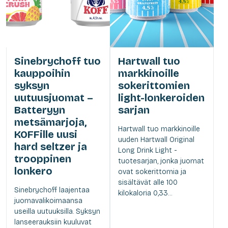
Sinebrychoff tuo
Hartwall tuo
kauppoihin
markkinoille
syksyn
sokerittomien
uutuusjuomat –
light-lonkeroiden
Batteryyn
sarjan
metsämarjoja,
Hartwall tuo markkinoille
KOFFille uusi
uuden Hartwall Original
hard seltzer ja
Long Drink Light -
trooppinen
tuotesarjan, jonka juomat
lonkero
ovat sokerittomia ja
sisältävät alle 100
Sinebrychoff laajentaa
kilokaloria 0,33...
juomavalikoimaansa
useilla uutuuksilla. Syksyn
lanseerauksiin kuuluvat