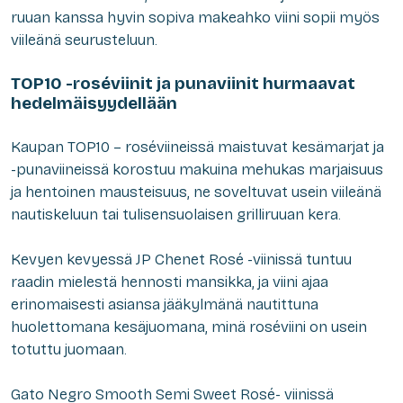
ruuan kanssa hyvin sopiva makeahko viini sopii myös
viileänä seurusteluun.
TOP10 -roséviinit ja punaviinit hurmaavat
hedelmäisyydellään
Kaupan TOP10 – roséviineissä maistuvat kesämarjat ja
-punaviineissä korostuu makuina mehukas marjaisuus
ja hentoinen mausteisuus, ne soveltuvat usein viileänä
nautiskeluun tai tulisensuolaisen grilliruuan kera.
Kevyen kevyessä JP Chenet Rosé -viinissä tuntuu
raadin mielestä hennosti mansikka, ja viini ajaa
erinomaisesti asiansa jääkylmänä nautittuna
huolettomana kesäjuomana, minä roséviini on usein
totuttu juomaan.
Gato Negro Smooth Semi Sweet Rosé- viinissä