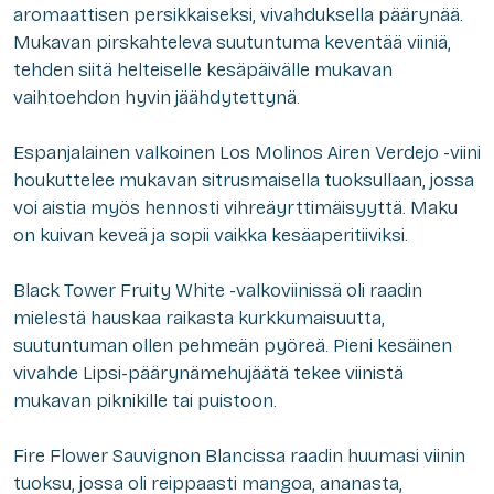
aromaattisen persikkaiseksi, vivahduksella päärynää.
Mukavan pirskahteleva suutuntuma keventää viiniä,
tehden siitä helteiselle kesäpäivälle mukavan
vaihtoehdon hyvin jäähdytettynä.
Espanjalainen valkoinen Los Molinos Airen Verdejo -viini
houkuttelee mukavan sitrusmaisella tuoksullaan, jossa
voi aistia myös hennosti vihreäyrttimäisyyttä. Maku
on kuivan keveä ja sopii vaikka kesäaperitiiviksi.
Black Tower Fruity White -valkoviinissä oli raadin
mielestä hauskaa raikasta kurkkumaisuutta,
suutuntuman ollen pehmeän pyöreä. Pieni kesäinen
vivahde Lipsi-päärynämehujäätä tekee viinistä
mukavan piknikille tai puistoon.
Fire Flower Sauvignon Blancissa raadin huumasi viinin
tuoksu, jossa oli reippaasti mangoa, ananasta,