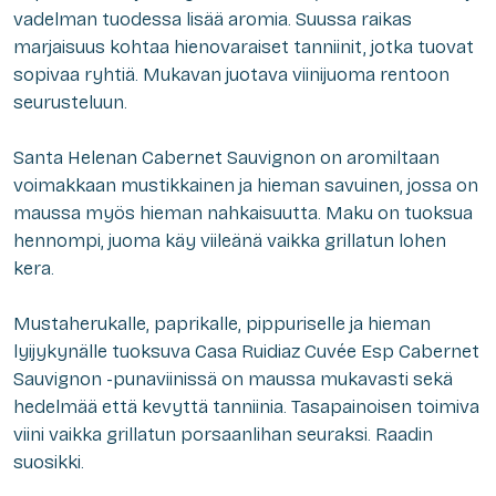
vadelman tuodessa lisää aromia. Suussa raikas
marjaisuus kohtaa hienovaraiset tanniinit, jotka tuovat
sopivaa ryhtiä. Mukavan juotava viinijuoma rentoon
seurusteluun.
Santa Helenan Cabernet Sauvignon on aromiltaan
voimakkaan mustikkainen ja hieman savuinen, jossa on
maussa myös hieman nahkaisuutta. Maku on tuoksua
hennompi, juoma käy viileänä vaikka grillatun lohen
kera.
Mustaherukalle, paprikalle, pippuriselle ja hieman
lyijykynälle tuoksuva Casa Ruidiaz Cuvée Esp Cabernet
Sauvignon -punaviinissä on maussa mukavasti sekä
hedelmää että kevyttä tanniinia. Tasapainoisen toimiva
viini vaikka grillatun porsaanlihan seuraksi. Raadin
suosikki.