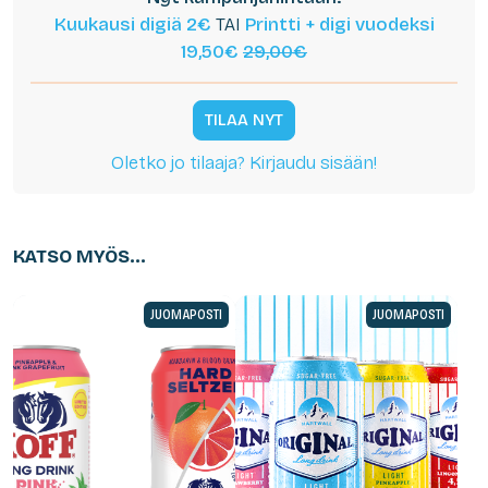
Kuukausi digiä 2€
TAI
Printti + digi vuodeksi
19,50€
29,00€
TILAA NYT
Oletko jo tilaaja? Kirjaudu sisään!
KATSO MYÖS...
JUOMAPOSTI
JUOMAPOSTI