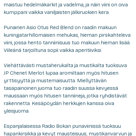
maistuu hedelmäkarkit ja vadelma, ja näin viini on oiva
kumppani vaikka vaniljaisten jälkiruokien kera.
Punainen Asio Otus Red Blend on raadin makuun
kuningatarhillomaisen mehukas, hieman pirskahteleva
viini, jossa hento tanniinisuus tuo makuun hieman lisää.
Viileänä tarjoiltuna sopii vaikka aperitiiviksi.
Viehättävästi mustaherukalta ja mustikalta tuoksuva
JP Chenet Merlot lupaa aromiltaan myös hitusen
yrttisyyttä ja mustemaisuutta. Miellyttävän
tasapainoinen juoma tuo raadin suussa kevyessä
maussaan myös hitusen tanniineja, jotka ryhdistävät
rakennetta. Kesäpöydän herkkujen kanssa oiva
yleisjuoma.
Espanjalaisessa Radio Bokan punaviinissä tuoksuu
hapankirsikka ja kevyt mausteisuus, mustikanvarvun ja