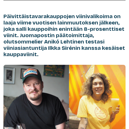
Päivittäistavarakauppojen viinivalikoima on
laaja viime vuotisen lainmuutoksen jälkeen,
joka salli kauppoihin enintään 8-prosenttiset
viinit. Juomapostin päätoimittaja,
olutsommelier Anikó Lehtinen testasi
viiniasiantuntija Ilkka Sirénin kanssa kesäiset
kauppaviinit.