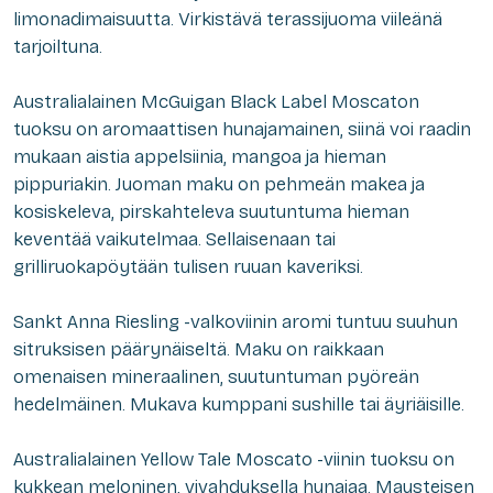
limonadimaisuutta. Virkistävä terassijuoma viileänä
tarjoiltuna.
Australialainen McGuigan Black Label Moscaton
tuoksu on aromaattisen hunajamainen, siinä voi raadin
mukaan aistia appelsiinia, mangoa ja hieman
pippuriakin. Juoman maku on pehmeän makea ja
kosiskeleva, pirskahteleva suutuntuma hieman
keventää vaikutelmaa. Sellaisenaan tai
grilliruokapöytään tulisen ruuan kaveriksi.
Sankt Anna Riesling -valkoviinin aromi tuntuu suuhun
sitruksisen päärynäiseltä. Maku on raikkaan
omenaisen mineraalinen, suutuntuman pyöreän
hedelmäinen. Mukava kumppani sushille tai äyriäisille.
Australialainen Yellow Tale Moscato -viinin tuoksu on
kukkean meloninen, vivahduksella hunajaa. Mausteisen