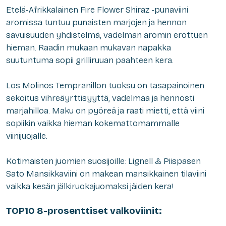
Etelä-Afrikkalainen Fire Flower Shiraz -punaviini
aromissa tuntuu punaisten marjojen ja hennon
savuisuuden yhdistelmä, vadelman aromin erottuen
hieman. Raadin mukaan mukavan napakka
suutuntuma sopii grilliruuan paahteen kera.
Los Molinos Tempranillon tuoksu on tasapainoinen
sekoitus vihreäyrttisyyttä, vadelmaa ja hennosti
marjahilloa. Maku on pyöreä ja raati mietti, että viini
sopiikin vaikka hieman kokemattomammalle
viinijuojalle.
Kotimaisten juomien suosijoille: Lignell & Piispasen
Sato Mansikkaviini on makean mansikkainen tilaviini
vaikka kesän jälkiruokajuomaksi jäiden kera!
TOP10 8-prosenttiset valkoviinit: