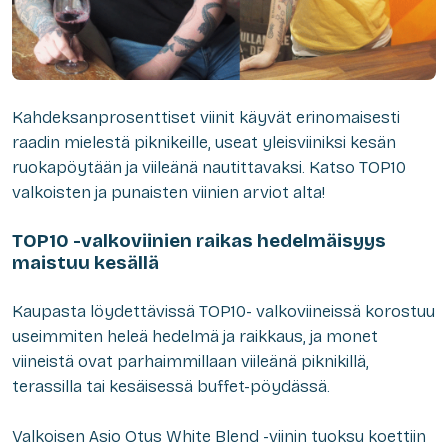
Kahdeksanprosenttiset viinit käyvät erinomaisesti
raadin mielestä piknikeille, useat yleisviiniksi kesän
ruokapöytään ja viileänä nautittavaksi. Katso TOP10
valkoisten ja punaisten viinien arviot alta!
TOP10 -valkoviinien raikas hedelmäisyys
maistuu kesällä
Kaupasta löydettävissä TOP10- valkoviineissä korostuu
useimmiten heleä hedelmä ja raikkaus, ja monet
viineistä ovat parhaimmillaan viileänä piknikillä,
terassilla tai kesäisessä buffet-pöydässä.
Valkoisen Asio Otus White Blend -viinin tuoksu koettiin