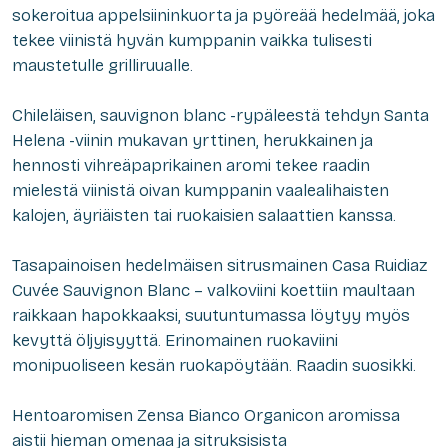
sokeroitua appelsiininkuorta ja pyöreää hedelmää, joka
tekee viinistä hyvän kumppanin vaikka tulisesti
maustetulle grilliruualle.
Chileläisen, sauvignon blanc -rypäleestä tehdyn Santa
Helena -viinin mukavan yrttinen, herukkainen ja
hennosti vihreäpaprikainen aromi tekee raadin
mielestä viinistä oivan kumppanin vaalealihaisten
kalojen, äyriäisten tai ruokaisien salaattien kanssa.
Tasapainoisen hedelmäisen sitrusmainen Casa Ruidiaz
Cuvée Sauvignon Blanc – valkoviini koettiin maultaan
raikkaan hapokkaaksi, suutuntumassa löytyy myös
kevyttä öljyisyyttä. Erinomainen ruokaviini
monipuoliseen kesän ruokapöytään. Raadin suosikki.
Hentoaromisen Zensa Bianco Organicon aromissa
aistii hieman omenaa ja sitruksisista