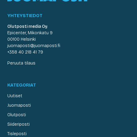
YHTEYSTIEDOT
Olutposti media Oy
Epicenter, Mikonkatu 9
00100 Helsinki
juomaposti@juomaposti.fi
+358 40 218 41 79
Peruuta tilaus
KATEGORIAT
Uutiset
Juomaposti
Olutposti
Siideriposti
Tisleposti