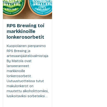
RPS Brewing toi
markkinoille
lonkerosorbetit
Kuopiolainen pienpanimo
RPS Brewing ja
artesaanijäätelövalmistaja
By Maitola ovat
lanseeranneet
markkinoille
lonkerosorbetit.
Uutuustuotteissa tutut
makulonkerot on
muutettu alkoholittomiksi,
lusikoitaviksi sorbeteiksi....