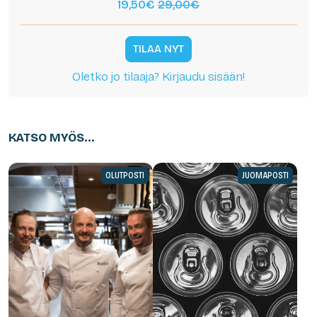
19,50€
29,00€
TILAA NYT
Oletko jo tilaaja? Kirjaudu sisään!
KATSO MYÖS...
OLUTPOSTI
JUOMAPOSTI