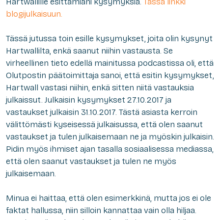
Hartwallille esittämiäni kysymyksiä.
Tässä linkki
blogijulkaisuun.
Tässä jutussa toin esille kysymykset, joita olin kysynyt
Hartwallilta, enkä saanut niihin vastausta. Se
virheellinen tieto edellä mainitussa podcastissa oli, että
Olutpostin päätoimittaja sanoi, että esitin kysymykset,
Hartwall vastasi niihin, enkä sitten niitä vastauksia
julkaissut. Julkaisin kysymykset 27.10.2017 ja
vastaukset julkaisin 31.10.2017. Tästä asiasta kerroin
välittömästi kyseisessä julkaisussa, että olen saanut
vastaukset ja tulen julkaisemaan ne ja myöskin julkaisin.
Pidin myös ihmiset ajan tasalla sosiaalisessa mediassa,
että olen saanut vastaukset ja tulen ne myös
julkaisemaan.
Minua ei haittaa, että olen esimerkkinä, mutta jos ei ole
faktat hallussa, niin silloin kannattaa vain olla hiljaa.