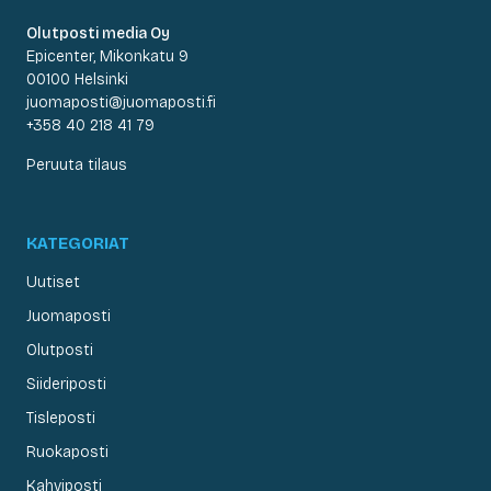
Olutposti media Oy
Epicenter, Mikonkatu 9
00100 Helsinki
juomaposti@juomaposti.fi
+358 40 218 41 79
Peruuta tilaus
KATEGORIAT
Uutiset
Juomaposti
Olutposti
Siideriposti
Tisleposti
Ruokaposti
Kahviposti