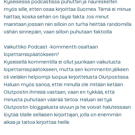
Kyseisessä podcastissa puhuttiin ja naureskeltiin
myös sille, etten osaa kirjoittaa Suomea. Tämä ei minua
haittaa, koska sehän on täysi fakta. Jos minut
mainitaan jossain niin silloin on turha heittää randomilla
vähän sinnepäin, vaan silloin puhutaan faktoilla.
Vaikuttiko Podcast -kommentti osaltaan
lopettamispäätökseen?
Kyseisellä kommentilla ei ollut juurikaan vaikutusta
lopettamispäätökseen, mutta sen kommentin jälkeen
oli vieläkin helpompi luopua kirjoittelusta Olutpostissa.
Haluan myös sanoa, ettei minulla ole mitään ketään
Olutpostin ihmisiä vastaan, vaan en tykkää, että
minusta puhutaan väärää tietoa. Haluan siirtyä
Olutpostin bloggailusta sivuun ja he voivat halutessaan
löytää tilalle sellaisen kirjoittajan, jolla on enemmän
aikaa ja taitoa kirjoittaa heille.