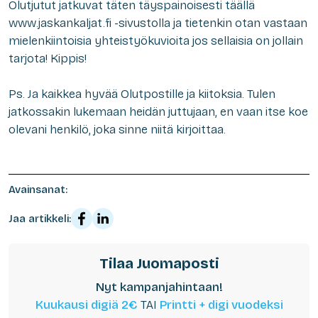
Olutjutut jatkuvat täten täyspainoisesti täällä
www.jaskankaljat.fi -sivustolla ja tietenkin otan vastaan
mielenkiintoisia yhteistyökuvioita jos sellaisia on jollain
tarjota! Kippis!
Ps. Ja kaikkea hyvää Olutpostille ja kiitoksia. Tulen
jatkossakin lukemaan heidän juttujaan, en vaan itse koe
olevani henkilö, joka sinne niitä kirjoittaa.
Avainsanat:
Jaa artikkeli:
Tilaa Juomaposti
Nyt kampanjahintaan!
Kuukausi digiä 2€
TAI
Printti + digi vuodeksi