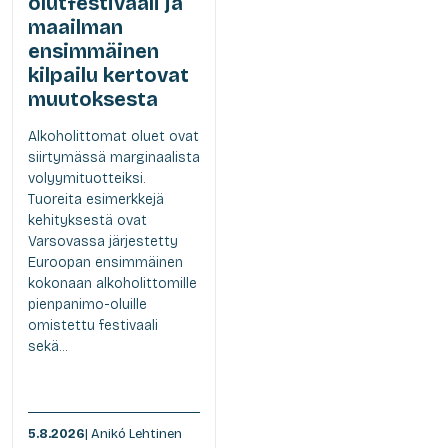
olutfestivaali ja
maailman
ensimmäinen
kilpailu kertovat
muutoksesta
Alkoholittomat oluet ovat
siirtymässä marginaalista
volyymituotteiksi.
Tuoreita esimerkkejä
kehityksestä ovat
Varsovassa järjestetty
Euroopan ensimmäinen
kokonaan alkoholittomille
pienpanimo-oluille
omistettu festivaali
sekä...
5.8.2026
| Anikó Lehtinen