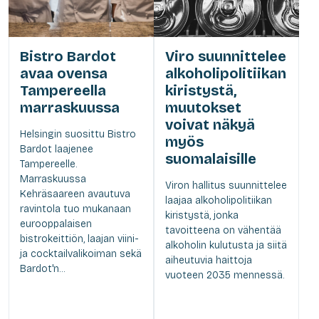
Bistro Bardot
Viro suunnittelee
avaa ovensa
alkoholipolitiikan
Tampereella
kiristystä,
marraskuussa
muutokset
voivat näkyä
Helsingin suosittu Bistro
myös
Bardot laajenee
suomalaisille
Tampereelle.
Marraskuussa
Viron hallitus suunnittelee
Kehräsaareen avautuva
laajaa alkoholipolitiikan
ravintola tuo mukanaan
kiristystä, jonka
eurooppalaisen
tavoitteena on vähentää
bistrokeittiön, laajan viini-
alkoholin kulutusta ja siitä
ja cocktailvalikoiman sekä
aiheutuvia haittoja
Bardot'n...
vuoteen 2035 mennessä.