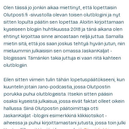
O
len tässä jo jonkin aikaa miettinyt, että lopettaisin
Olutposti.fi -sivustolla olevan toisen olutblogini ja nyt
sitten lopulta päätin sen lopettaa. Aloitin kirjoittamaan
kyseiseen blogiin huhtikuussa 2018 ja tänä aikana olen
ehtinyt kirjoittaa sinne ainoastaan neljä juttua. Samalla
mietin sitä, että jos saan joskus tehtyä hyvän jutun, niin
mieluummin julkaisisin sen omassa JaskanKaljat -
blogissani. Tämänkin takia juttuja ei vaan riitä kahteen
olutblogiin.
Eilen sitten viimein tulin tähän lopetuspäätökseeni, kun
kuuntelin jotain Jano-podcastia, jossa Olutpostin
porukka puhui olutblogeista. Itsekin sitten pääsin
osaksi kyseistä julkaisua, jossa eivät faktat olleet oikein
hallussa. Siinä Olutpostin päätoimittaja otti
JaskanKaljat -blogini esimerkkinä klikkiotsikot -
aiheessa ja puhui kirjoittamastani jutusta, jossa toin julki