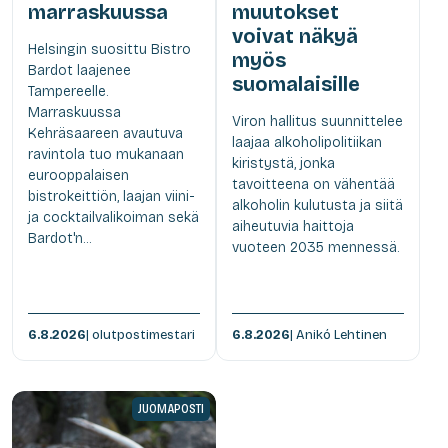
marraskuussa
muutokset
voivat näkyä
Helsingin suosittu Bistro
myös
Bardot laajenee
suomalaisille
Tampereelle.
Marraskuussa
Viron hallitus suunnittelee
Kehräsaareen avautuva
laajaa alkoholipolitiikan
ravintola tuo mukanaan
kiristystä, jonka
eurooppalaisen
tavoitteena on vähentää
bistrokeittiön, laajan viini-
alkoholin kulutusta ja siitä
ja cocktailvalikoiman sekä
aiheutuvia haittoja
Bardot'n...
vuoteen 2035 mennessä.
6.8.2026
| olutpostimestari
6.8.2026
| Anikó Lehtinen
JUOMAPOSTI