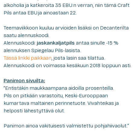
alkoholia ja katkeroita 35 EBU:n verran, niin tämä Craft
Pils antaa EBU:ja ainoastaan 22.
Teemaviikkoon kuuluu arvioiden lisäksi on Decanterilta
saatu alennuskoodi.
Alennuskoodi:
jaskankaljatpils
antaa sinulle -15 %
alennuksen Spiegelau Pils-lasista.
Tässä linkki paikkaan
, josta lasin saa tilattua.
Alennuskoodi on voimassa kesäkuun 2018 loppuun asti.
Panimon sivuilta:
”Entistäkin maukkaampana aidoilla prosenteilla.
Pils on pitkään varastoitu, Keski-Eurooppaan
kumartava maltainen perinnetuote. Vivahteikas ja
helposti lähestyttävä olut.
Panimon ainoa vakituisesti valmistettu pohjahiivaolut.”