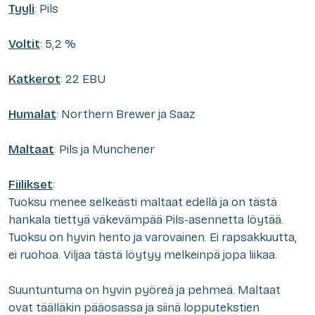
Tyyli
: Pils
Voltit
: 5,2 %
Katkerot
: 22 EBU
Humalat
: Northern Brewer ja Saaz
Maltaat
: Pils ja Munchener
Fiilikset
:
Tuoksu menee selkeästi maltaat edellä ja on tästä
hankala tiettyä väkevämpää Pils-asennetta löytää.
Tuoksu on hyvin hento ja varovainen. Ei rapsakkuutta,
ei ruohoa. Viljaa tästä löytyy melkeinpä jopa liikaa.
Suuntuntuma on hyvin pyöreä ja pehmeä. Maltaat
ovat täälläkin pääosassa ja siinä lopputekstien