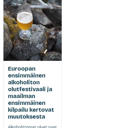
Euroopan
ensimmäinen
alkoholiton
olutfestivaali ja
maailman
ensimmäinen
kilpailu kertovat
muutoksesta
Alkoholittomat oluet ovat