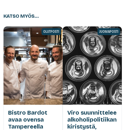
KATSO MYÖS...
OLUTPOSTI
JUOMAPOSTI
Bistro Bardot
Viro suunnittelee
avaa ovensa
alkoholipolitiikan
Tampereella
kiristystä,