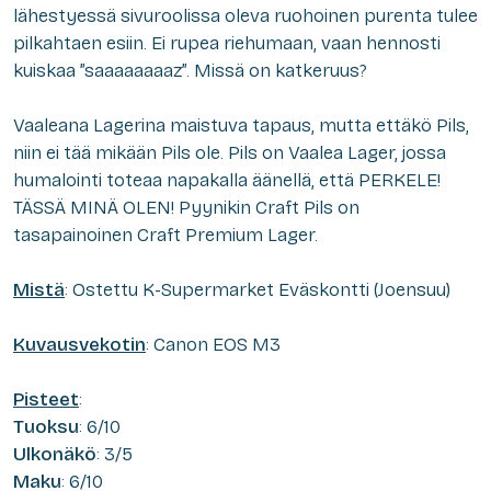
lähestyessä sivuroolissa oleva ruohoinen purenta tulee
pilkahtaen esiin. Ei rupea riehumaan, vaan hennosti
kuiskaa ”saaaaaaaaz”. Missä on katkeruus?
Vaaleana Lagerina maistuva tapaus, mutta ettäkö Pils,
niin ei tää mikään Pils ole. Pils on Vaalea Lager, jossa
humalointi toteaa napakalla äänellä, että PERKELE!
TÄSSÄ MINÄ OLEN! Pyynikin Craft Pils on
tasapainoinen Craft Premium Lager.
Mistä
: Ostettu K-Supermarket Eväskontti (Joensuu)
Kuvausvekotin
: Canon EOS M3
Pisteet
:
Tuoksu
: 6/10
Ulkonäkö
: 3/5
Maku
: 6/10