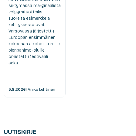
siirtymässä marginaalista
volyymituotteiksi.
Tuoreita esimerkkejä
kehityksestä ovat
Varsovassa järjestetty
Euroopan ensimmäinen
kokonaan alkoholittomille
pienpanimo-oluille
omistettu festivaali
sekä...
5.8.2026
| Anikó Lehtinen
UUTISKIRJE