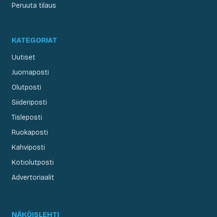
Peruuta tilaus
KATEGORIAT
Uutiset
Juomaposti
Olutposti
Siideriposti
Tisleposti
Ruokaposti
Kahviposti
Kotiolutposti
Advertoriaalit
NÄKÖISLEHTI