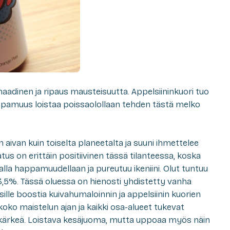
aadinen ja ripaus mausteisuutta. Appelsiininkuori tuo
pamuus loistaa poissaolollaan tehden tästä melko
ivan kuin toiselta planeetalta ja suuni ihmettelee
tus on erittäin positiivinen tässä tilanteessa, koska
la happamuudellaan ja pureutuu ikeniini. Olut tuntuu
,5%. Tässä oluessa on hienosti yhdistetty vanha
sille boostia kuivahumaloinnin ja appelsiinin kuorien
koko maistelun ajan ja kaikki osa-alueet tukevat
a kärkeä. Loistava kesäjuoma, mutta uppoaa myös näin