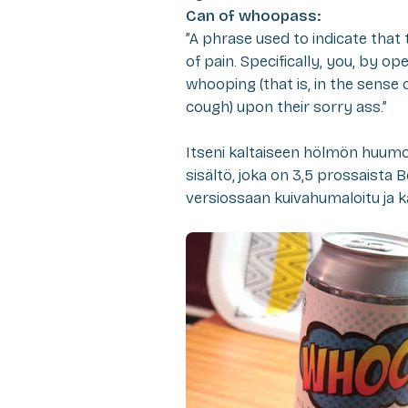
Can of whoopass:
”A phrase used to indicate that
of pain. Specifically, you, by o
whooping (that is, in the sense
cough) upon their sorry ass.”
Itseni kaltaiseen hölmön huumo
sisältö, joka on 3,5 prossaista B
versiossaan kuivahumaloitu ja k