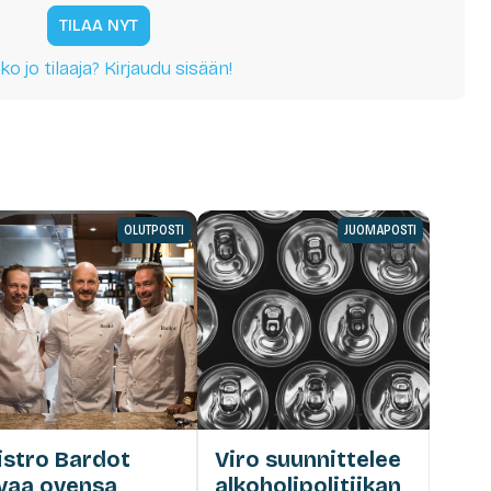
TILAA NYT
ko jo tilaaja? Kirjaudu sisään!
OLUTPOSTI
JUOMAPOSTI
istro Bardot
Viro suunnittelee
vaa ovensa
alkoholipolitiikan