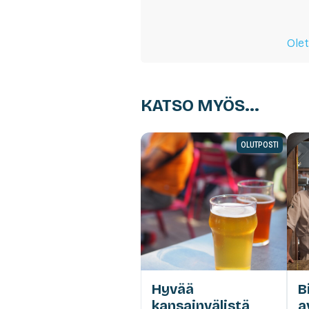
Olet
KATSO MYÖS...
OLUTPOSTI
Hyvää
B
kansainvälistä
a