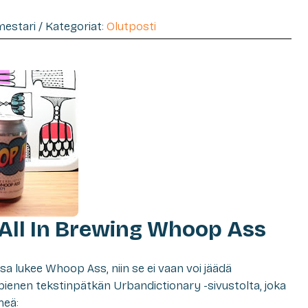
imestari / Kategoriat:
Olutposti
 All In Brewing Whoop Ass
ssa lukee Whoop Ass, niin se ei vaan voi jäädä
 pienen tekstinpätkän Urbandictionary -sivustolta, joka
meä: