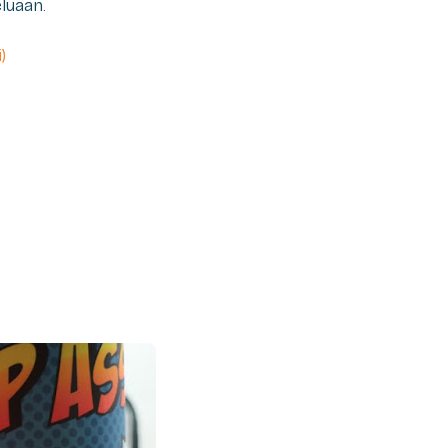
luaan.
)