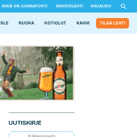
MIKÄ ON JUOMAPOSTI
NÄKÖISLEHTI
KIRJAUDU
ISLE
RUOKA
KOTIOLUT
KAHVI
TILAA LEHTI
UUTISKIRJE