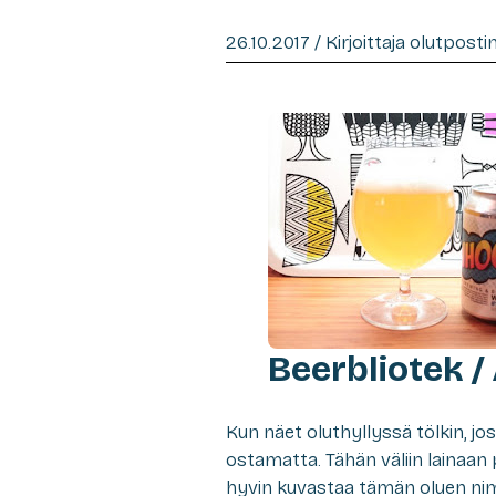
26.10.2017 / Kirjoittaja olutpost
Beerbliotek /
K
un näet oluthyllyssä tölkin, jo
ostamatta. Tähän väliin lainaan
hyvin kuvastaa tämän oluen ni