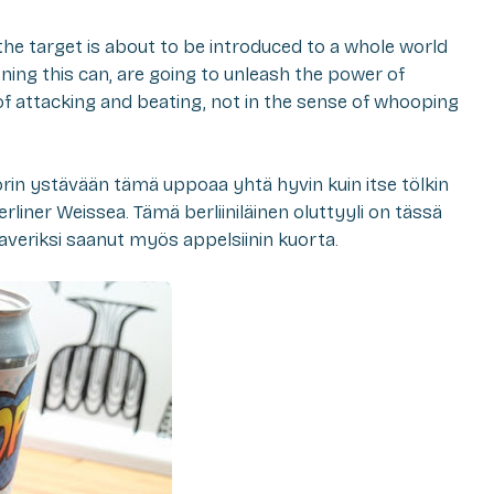
 the target is about to be introduced to a whole world
pening this can, are going to unleash the power of
 of attacking and beating, not in the sense of whooping
rin ystävään tämä uppoaa yhtä hyvin kuin itse tölkin
erliner Weissea. Tämä berliiniläinen oluttyyli on tässä
averiksi saanut myös appelsiinin kuorta.