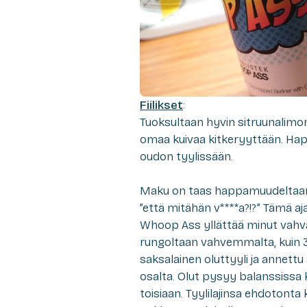
Fiilikset
:
Tuoksultaan hyvin sitruunalimon
omaa kuivaa kitkeryyttään. Hap
oudon tyylissään.
Maku on taas happamuudeltaan a
”että mitähän v****a?!?” Tämä aja
Whoop Ass yllättää minut vahval
rungoltaan vahvemmalta, kuin 3
saksalainen oluttyyli ja annettu 
osalta. Olut pysyy balanssissa 
toisiaan. Tyylilajinsa ehdotont