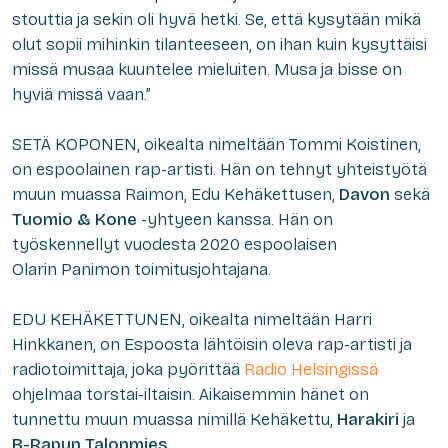
stouttia ja sekin oli hyvä hetki. Se, että kysytään mikä
olut sopii mihinkin tilanteeseen, on ihan kuin kysyttäisi
missä musaa kuuntelee mieluiten. Musa ja bisse on
hyviä missä vaan.”
SETÄ KOPONEN, oikealta nimeltään Tommi Koistinen,
on espoolainen rap-artisti. Hän on tehnyt yhteistyötä
muun muassa Raimon, Edu Kehäkettusen,
Davon
sekä
Tuomio & Kone
-yhtyeen kanssa. Hän on
työskennellyt vuodesta 2020 espoolaisen
Olarin Panimon toimitusjohtajana.
EDU KEHÄKETTUNEN, oikealta nimeltään Harri
Hinkkanen, on Espoosta lähtöisin oleva rap-artisti ja
radiotoimittaja, joka pyörittää
Radio Helsingissä
ohjelmaa torstai-iltaisin. Aikaisemmin hänet on
tunnettu muun muassa nimillä Kehäkettu,
Harakiri
ja
B-Rapun Talonmies
.