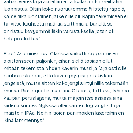
vähän vierestä ja ajateltiin että kyllähän toi meiltäkin
luonnistuu. Oltiin koko nuoruutemme fiilistelty räppiä,
kai se aika luontainen jatke sille oli. Räpin tekemiseen ei
tarvitse kauheeta määrää soittimia ja bändiä, se
onnistuu kevyemmälläkin varustuksella, joten oli
helppo aloittaa.”
Edu: ” Asuminen just Olarissa vaikutti räppäämisen
aloittamiseen paljonkin, eihän siellä tosiaan ollut
mitään tekemistä. Yhden kaverin mutsi ja faija osti sille
nauhoituskamat, että kaveri pysyisi pois kiskan
jengeistä, mutta sitten koko jengi siirtyi niille tekemään
musaa. Bissee juotiin nuorena Olarissa, tottakai, lähinnä
kaupan peruslageria, mutta mä join itse asiassa aina
siideriä kunnes Nykissä ollessani en löytänyt sitä ja
maistoin IPAa. Noihin isojen panimoiden lagereihin en
ikinä lämmennyt.”