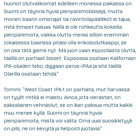
huonot olutvalikoimat edelleen monessa paikassa on.
Suomi on täynnä hyviä pienpanimobissejä, mutta
monen baarin omistajat tai ravintolapäälliköt ei tajua,
mitä ihmiset haluaa. Niillä ei ole rohkeutta kokeilla
pienpanimoita, vaikka olutta menisi silloin enemmän.
Jokaisessa baarissa pitäisi olla erikoisolutkaappi, se
on osa tätä geimii nyt. Mä juon vaan espoolaista olutta,
täällä on parhaat bisset. Espoossa osataan Kalifornian
IPA-oluiden teko, diggaan perus-IPAa ja sitä täällä
Olarilla osataan tehdä.”
Tommi: “West Coast IPA:t on parhaita, mut harvassa
on tyylit mitkä ei maistu. Ainoa, jota vierastan, on
saksalainen vehnäolut, se on liian paksua mutta kaikki
muu menee kyllä. Suomi on täynnä hyviä
pienpanimoita, mistä voi valita. Oma uusi suosikkityyli
on pils, ne on kevyitä ja helposti juotavia.”