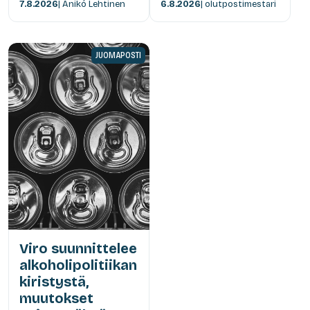
7.8.2026
| Anikó Lehtinen
6.8.2026
| olutpostimestari
JUOMAPOSTI
Viro suunnittelee
alkoholipolitiikan
kiristystä,
muutokset