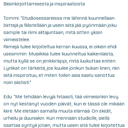
Biisinkirjoittamisesta ja inspiraatiosta
Tommi: “Studiosessareissa me lähinnä kuunnellaan
biittejä ja fiilistellään ja usein siitä jää pyörimään joku
sample tai riimi alitajuntaan, mitä sitten yksin
viimeistelee.
Riimejä tulee kirjoiteltua kerran kuussa, ei oikein ehdi
useammin. Musiikkia tulee kuunneltua kaikenlaista,
mutta kyllä se on jenkkiräppi, mitä luukuttaa eniten.
Lyriikat on tärkeitä, jos kuulee jonkun tiukan linen, niin
siitä inspiroituu, et miten toikin asia saatu sanottua
noin siististi.”
Edu: “Me tehdään levyjä hitaasti, tää viimeisinkin levy
on nyt kestänyt vuoden päivät, kun ei tässä ole mikään
kiire. Me eletään samalla muuta elämää. On skidit,
urheilu ja duuniakin. Kun mennään studiolle, siellä
saattaa syntyä jotain, mutta usein sitä tulee kirjoitettua