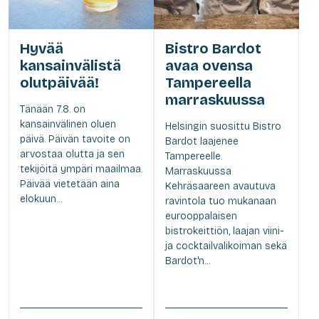
Hyvää
Bistro Bardot
kansainvälistä
avaa ovensa
olutpäivää!
Tampereella
marraskuussa
Tänään 7.8. on
kansainvälinen oluen
Helsingin suosittu Bistro
päivä. Päivän tavoite on
Bardot laajenee
arvostaa olutta ja sen
Tampereelle.
tekijöitä ympäri maailmaa.
Marraskuussa
Päivää vietetään aina
Kehräsaareen avautuva
elokuun...
ravintola tuo mukanaan
eurooppalaisen
bistrokeittiön, laajan viini-
ja cocktailvalikoiman sekä
Bardot'n...