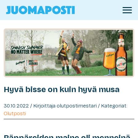
Hyvä bisse on kuin hyvä musa
30.10.2022 / Kirjoittaja olutpostimestari / Kategoriat:
Olutposti
Räppäreiden maine oli menneinä