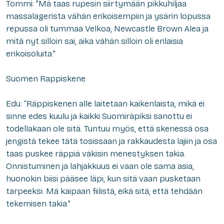
Tommi: ”Mä taas rupesin siirtymään pikkuhiljaa
massalagerista vähän erikoisempiin ja ysärin lopussa
repussa oli tummaa Velkoa, Newcastle Brown Alea ja
mitä nyt silloin sai, aika vähän silloin oli erilaisia
erikoisoluita.”
Suomen Rappiskene
Edu: “Räppiskenen alle laitetaan kaikenlaista, mikä ei
sinne edes kuulu ja kaikki Suomiräpiksi sanottu ei
todellakaan ole sitä. Tuntuu myös, että skenessä osa
jengistä tekee tätä tosissaan ja rakkaudesta lajiin ja osa
taas puskee räppiä väkisin menestyksen takia.
Onnistuminen ja lahjakkuus ei vaan ole sama asia,
huonokin biisi pääsee läpi, kun sitä vaan pusketaan
tarpeeksi. Mä kaipaan fiilistä, eikä sitä, että tehdään
tekemisen takia.”