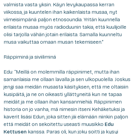
valmista vasta yksin. Käyn levykaupassa kerran
viikossa, ja kuuntelen ihan kaikenlaista musaa, nyt
viimeisimpänä paljon etnosoundia. Yritän kuunnella
erilaista musaa myös radioduunin takia, että kuulijoille
olisi tarjolla vähän jotain erilaista. Samalla kuunneltu
musa vaikuttaa omaan musan tekemiseen.”
Räppiminä ja siviiliminä
Edu: “Meillä on molemmilla räppinimet, mutta ihan
samanlaisia me ollaan lavalla ja sen ulkopuolella. Joskus
jengi saa meidän musasta käsityksen, että me oltaisiin
kusipäitä, ja ne on oikeasti yllättyneitä kun ne tapaa
meidät ja me ollaan ihan kansanmiehiä. Räppinimen
historia on jo vanha, mä nimesin itseni Kehäketuksi ja
kaverit lisäsi Edun, joka sitten jäi elämään niinkin paljon
että meidät on sekoitettu useasti muusikko
Edu
Kettusen
kanssa. Paras oli, kun joku soitti ja kysyi