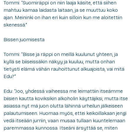
Tommi: “Suomiräppi on niin laaja käsite, että siihen
mahtuu kamaa laidasta laitaan, ja se muuttuu koko
ajan. Meininki on ihan eri kuin silloin kun me aloitettiin
skenessä.”
Bissen juomisesta
Tommi: “Bisse ja räppi on meillä kuulunut yhteen, ja
kyllä se biiseissäkin näkyy ja kuuluu, mutta onhan
tietysti elämä vähän rauhoittunut alkuajoista, vai mitä
Edu?”
Edu: “Joo, yhdessä vaiheessa me leimattiin itseämme
biisien kautta koviksikin alkoholin käyttäjiksi, mutta itse
asiassa nyt mä juon olutta lähinnä urheilun jälkeiseen
palautumiseen. Huomaa myös, ettei keikoillakaan jengi
vedä itseään jurriin, vaan musaa tullaan kuuntelemaan
paremmassa kunnossa. Itseäni ärsyttää se, miten