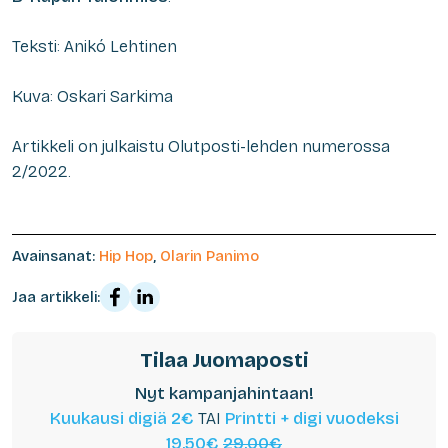
Teksti: Anikó Lehtinen
Kuva: Oskari Sarkima
Artikkeli on julkaistu Olutposti-lehden numerossa
2/2022.
Avainsanat:
Hip Hop
,
Olarin Panimo
Jaa artikkeli:
Tilaa Juomaposti
Nyt kampanjahintaan!
Kuukausi digiä 2€
TAI
Printti + digi vuodeksi
19,50€
29,00€