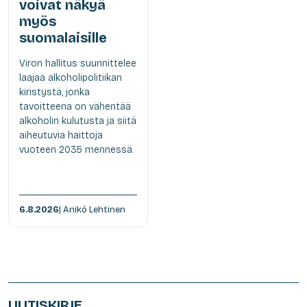
voivat näkyä
myös
suomalaisille
Viron hallitus suunnittelee
laajaa alkoholipolitiikan
kiristystä, jonka
tavoitteena on vähentää
alkoholin kulutusta ja siitä
aiheutuvia haittoja
vuoteen 2035 mennessä.
6.8.2026
| Anikó Lehtinen
UUTISKIRJE