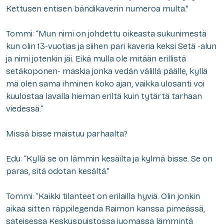
Kettusen entisen bändikaverin numeroa multa.”
Tommi: “Mun nimi on johdettu oikeasta sukunimestä
kun olin 13-vuotias ja siihen pari kaveria keksi Setä -alun
ja nimi jotenkin jäi. Eikä mulla ole mitään erillistä
setäkoponen- maskia jonka vedän välillä päälle, kyllä
mä olen sama ihminen koko ajan, vaikka ulosanti voi
kuulostaa lavalla hieman eriltä kuin tytärtä tarhaan
viedessä.“
Missä bisse maistuu parhaalta?
Edu: “Kyllä se on lämmin kesäilta ja kylmä bisse. Se on
paras, sitä odotan kesältä.”
Tommi: “Kaikki tilanteet on erilailla hyviä. Olin jonkin
aikaa sitten räppilegenda Raimon kanssa pimeässä,
sateisessa Keskuspuistossa juomassa lämmintä