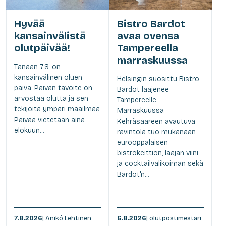
Hyvää
Bistro Bardot
kansainvälistä
avaa ovensa
olutpäivää!
Tampereella
marraskuussa
Tänään 7.8. on
kansainvälinen oluen
Helsingin suosittu Bistro
päivä. Päivän tavoite on
Bardot laajenee
arvostaa olutta ja sen
Tampereelle.
tekijöitä ympäri maailmaa.
Marraskuussa
Päivää vietetään aina
Kehräsaareen avautuva
elokuun...
ravintola tuo mukanaan
eurooppalaisen
bistrokeittiön, laajan viini-
ja cocktailvalikoiman sekä
Bardot'n...
7.8.2026
| Anikó Lehtinen
6.8.2026
| olutpostimestari