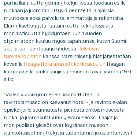
parhaillaan uutta ydinnäyttelyä, jossa tuodaan esille
ruokaan ja juomaan liittyviä perinteitä ja ajallisia
muutoksia sekä palveluita, ammatteja ja rakenteita.
Elämyksellisyyttä lisätään uutta teknologiaa ja
moniaistisuutta hyödyntäen. Juhlavuoden
ohjelmistoon kuuluu myös tapahtumia, kuten Suomi
syö ja juo -luentosarja yhdessä
Helsingin
työväenopiston
kanssa. Varsinaiset juhlat järjestetään
keväällä
Haaga-Helia ammattikorkeakoulun
Haagan
kampuksella, jonka suojissa museon taival vuonna 1971
alkoi.
”Viiden vuosikymmenen aikana Hotelli- ja
ravintolamuseo on kasvanut hotelli- ja ravintola-alan
opiskelijoille suunnatusta pienestä erikoismuseosta
ruoka- ja juomakulttuurin yleismuseoksi. Laajat ja
monipuoliset yleisöt ovat löytäneet museon
ajankohtaiset näyttelyt ja tapahtumat ja asiantuntevat