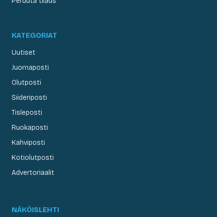
Peruuta tilaus
KATEGORIAT
Uutiset
Juomaposti
Olutposti
Siideriposti
Tisleposti
Ruokaposti
Kahviposti
Kotiolutposti
Advertoriaalit
NÄKÖISLEHTI