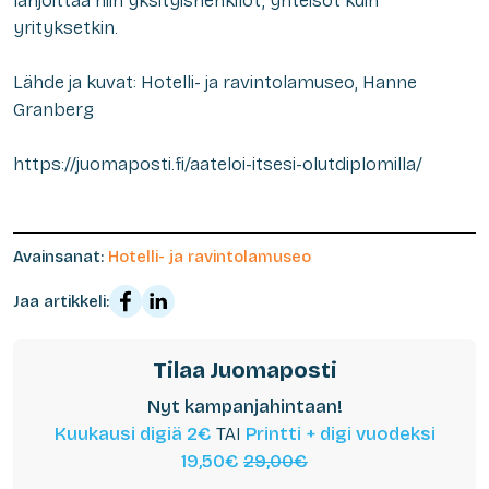
lahjoittaa niin yksityishenkilöt, yhteisöt kuin
yrityksetkin.
Lähde ja kuvat: Hotelli- ja ravintolamuseo, Hanne
Granberg
https://juomaposti.fi/aateloi-itsesi-olutdiplomilla/
Avainsanat:
Hotelli- ja ravintolamuseo
Jaa artikkeli:
Tilaa Juomaposti
Nyt kampanjahintaan!
Kuukausi digiä 2€
TAI
Printti + digi vuodeksi
19,50€
29,00€