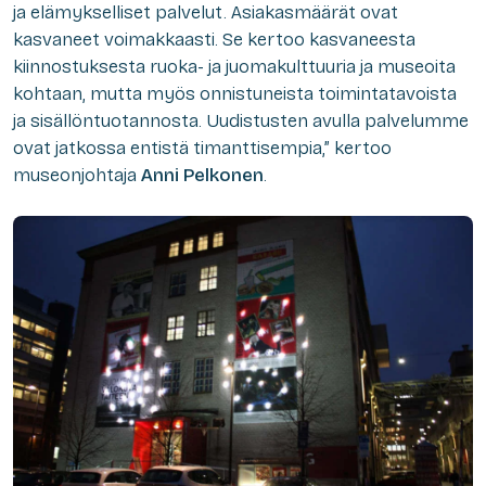
ja elämykselliset palvelut. Asiakasmäärät ovat
kasvaneet voimakkaasti. Se kertoo kasvaneesta
kiinnostuksesta ruoka- ja juomakulttuuria ja museoita
kohtaan, mutta myös onnistuneista toimintatavoista
ja sisällöntuotannosta. Uudistusten avulla palvelumme
ovat jatkossa entistä timanttisempia,” kertoo
museonjohtaja
Anni Pelkonen
.