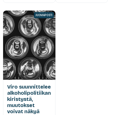
JUOMAPOSTI
Viro suunnittelee
alkoholipolitiikan
kiristystä,
muutokset
voivat näkyä