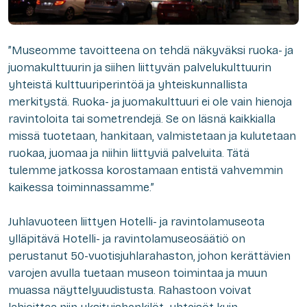
”Museomme tavoitteena on tehdä näkyväksi ruoka- ja
juomakulttuurin ja siihen liittyvän palvelukulttuurin
yhteistä kulttuuriperintöä ja yhteiskunnallista
merkitystä. Ruoka- ja juomakulttuuri ei ole vain hienoja
ravintoloita tai sometrendejä. Se on läsnä kaikkialla
missä tuotetaan, hankitaan, valmistetaan ja kulutetaan
ruokaa, juomaa ja niihin liittyviä palveluita. Tätä
tulemme jatkossa korostamaan entistä vahvemmin
kaikessa toiminnassamme.”
Juhlavuoteen liittyen Hotelli- ja ravintolamuseota
ylläpitävä Hotelli- ja ravintolamuseosäätiö on
perustanut 50-vuotisjuhlarahaston, johon kerättävien
varojen avulla tuetaan museon toimintaa ja muun
muassa näyttelyuudistusta. Rahastoon voivat