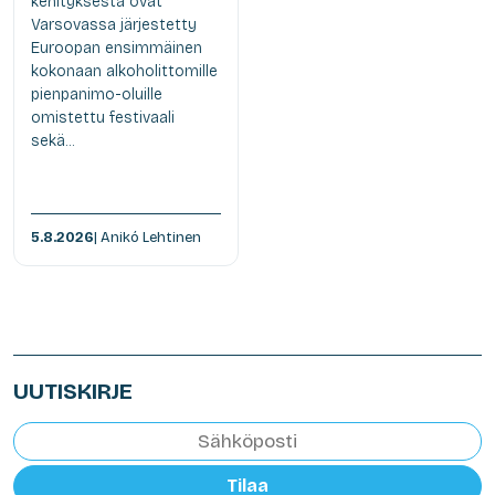
kehityksestä ovat
Varsovassa järjestetty
Euroopan ensimmäinen
kokonaan alkoholittomille
pienpanimo-oluille
omistettu festivaali
sekä...
5.8.2026
| Anikó Lehtinen
UUTISKIRJE
Tilaa