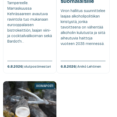
suomalaisille
Tampereelle.
Marraskuussa
Viron hallitus suunnittelee
Kehräsaareen avautuva
laajaa alkoholipolitiikan
ravintola tuo mukanaan
kiristystä, jonka
eurooppalaisen
tavoitteena on vähentää
bistrokeittiön, laajan viini-
alkoholin kulutusta ja siitä
ja cocktailvalikoiman sekä
aiheutuvia haittoja
Bardot'n...
vuoteen 2035 mennessä.
6.8.2026
| olutpostimestari
6.8.2026
| Anikó Lehtinen
JUOMAPOSTI