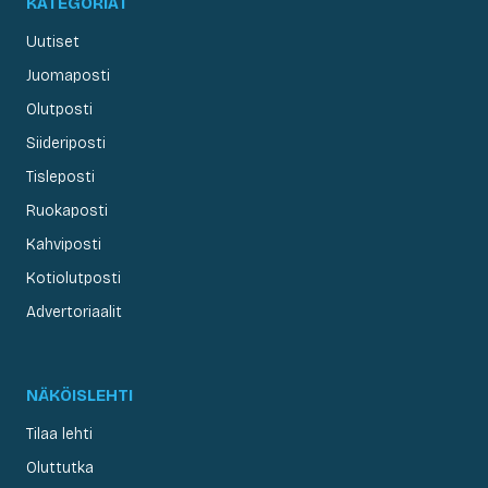
KATEGORIAT
Uutiset
Juomaposti
Olutposti
Siideriposti
Tisleposti
Ruokaposti
Kahviposti
Kotiolutposti
Advertoriaalit
NÄKÖISLEHTI
Tilaa lehti
Oluttutka