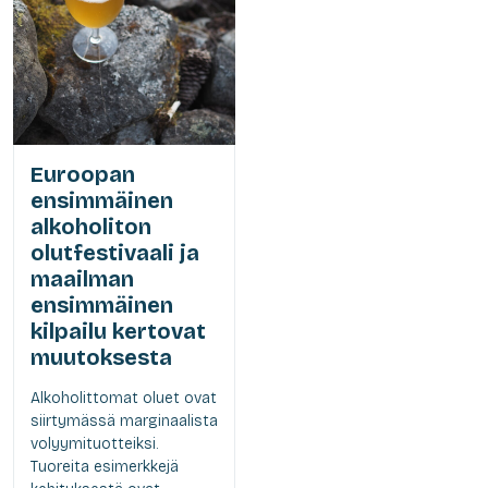
Euroopan
ensimmäinen
alkoholiton
olutfestivaali ja
maailman
ensimmäinen
kilpailu kertovat
muutoksesta
Alkoholittomat oluet ovat
siirtymässä marginaalista
volyymituotteiksi.
Tuoreita esimerkkejä