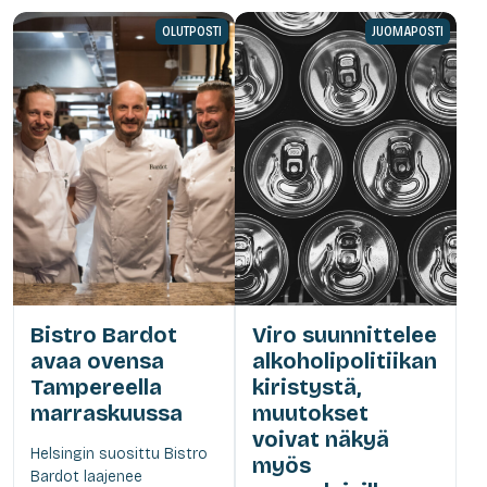
OLUTPOSTI
JUOMAPOSTI
Bistro Bardot
Viro suunnittelee
avaa ovensa
alkoholipolitiikan
Tampereella
kiristystä,
marraskuussa
muutokset
voivat näkyä
Helsingin suosittu Bistro
myös
Bardot laajenee