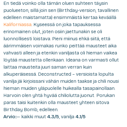
En tiedä voinko olla tämän oluen suhteen täysin
puolueeton, sillä join sen (Birthday-version, tavallinen
edelleen maistamatta) ensimmäistä kertaa keväällä
Kaliforniassa
. Kyseessä on joka tapauksessa
erinomainen olut, joten osiin jaettunakin se oli
luonnollisesti loistava. Pieni miinus ehkä siitä, että
äärimmäisen voimakas runko peittää mausteet aika
vahvasti alleen ja etenkin vaniljasta oli hieman vaikea
löytää maustetta ollenkaan. Ideana on varmasti ollut
laittaa mausteita juuri saman verran kuin
alkuperäisessä. Deconstructed – versioista lopulta
vanilja jäi kirjoissani vähän muiden taakse ja chili nousi
hieman muiden yläpuolelle huikealla tasapainollaan.
Harvoin olen yhtä hyvää chiliolutta juonut. Porukan
paras taisi kuitenkin olla mausteet yhteen sitova
Birthday Bomb, edelleen.
Arvio:
— kaikki muut
4.3/5
, vanilja
4.1/5