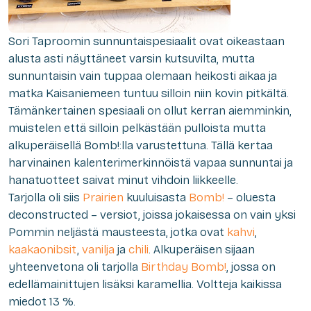
Sori Taproomin sunnuntaispesiaalit ovat oikeastaan
alusta asti näyttäneet varsin kutsuvilta, mutta
sunnuntaisin vain tuppaa olemaan heikosti aikaa ja
matka Kaisaniemeen tuntuu silloin niin kovin pitkältä.
Tämänkertainen spesiaali on ollut kerran aiemminkin,
muistelen että silloin pelkästään pulloista mutta
alkuperäisellä Bomb!:lla varustettuna. Tällä kertaa
harvinainen kalenterimerkinnöistä vapaa sunnuntai ja
hanatuotteet saivat minut vihdoin liikkeelle.
Tarjolla oli siis
Prairien
kuuluisasta
Bomb!
– oluesta
deconstructed – versiot, joissa jokaisessa on vain yksi
Pommin neljästä mausteesta, jotka ovat
kahvi
,
kaakaonibsit
,
vanilja
ja
chili
. Alkuperäisen sijaan
yhteenvetona oli tarjolla
Birthday Bomb!
, jossa on
edellämainittujen lisäksi karamellia. Voltteja kaikissa
miedot 13 %.