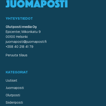
YHTEYSTIEDOT
Olutposti media Oy
Epicenter, Mikonkatu 9
00100 Helsinki
juomaposti@juomaposti.fi
+358 40 218 41 79
Peruuta tilaus
KATEGORIAT
Uutiset
Juomaposti
Olutposti
Siideriposti