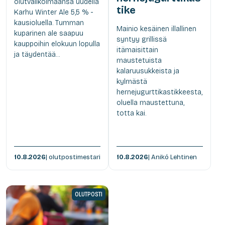
olutvalikoimaansa uudella
tike
Karhu Winter Ale 5,5 % -
kausioluella. Tumman
Mainio kesäinen illallinen
kuparinen ale saapuu
syntyy grillissä
kauppoihin elokuun lopulla
itämaisittain
ja täydentää...
maustetuista
kalaruusukkeista ja
kylmästä
hernejugurttikastikkeesta,
oluella maustettuna,
totta kai.
10.8.2026
| olutpostimestari
10.8.2026
| Anikó Lehtinen
OLUTPOSTI