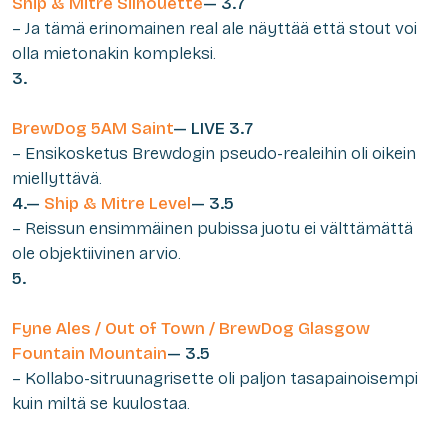
Ship & Mitre Silhouette
— 3.7
– Ja tämä erinomainen real ale näyttää että stout voi
olla mietonakin kompleksi.
3.
BrewDog 5AM Saint
— LIVE 3.7
– Ensikosketus Brewdogin pseudo-realeihin oli oikein
miellyttävä.
4.—
Ship & Mitre Level
— 3.5
– Reissun ensimmäinen pubissa juotu ei välttämättä
ole objektiivinen arvio.
5.
Fyne Ales / Out of Town / BrewDog Glasgow
Fountain Mountain
— 3.5
– Kollabo-sitruunagrisette oli paljon tasapainoisempi
kuin miltä se kuulostaa.