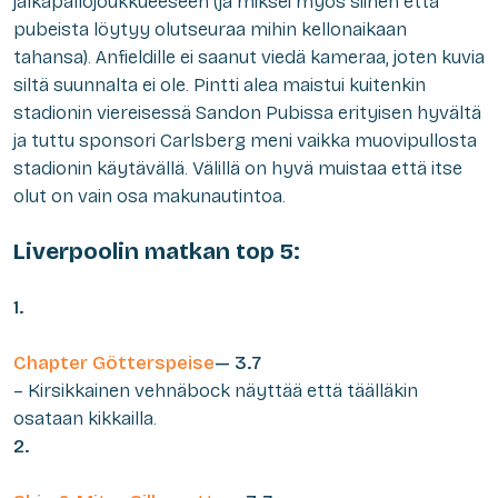
jalkapallojoukkueeseen (ja miksei myös siihen että
pubeista löytyy olutseuraa mihin kellonaikaan
tahansa). Anfieldille ei saanut viedä kameraa, joten kuvia
siltä suunnalta ei ole. Pintti alea maistui kuitenkin
stadionin viereisessä Sandon Pubissa erityisen hyvältä
ja tuttu sponsori Carlsberg meni vaikka muovipullosta
stadionin käytävällä. Välillä on hyvä muistaa että itse
olut on vain osa makunautintoa.
Liverpoolin matkan top 5:
1.
Chapter Götterspeise
— 3.7
– Kirsikkainen vehnäbock näyttää että täälläkin
osataan kikkailla.
2.