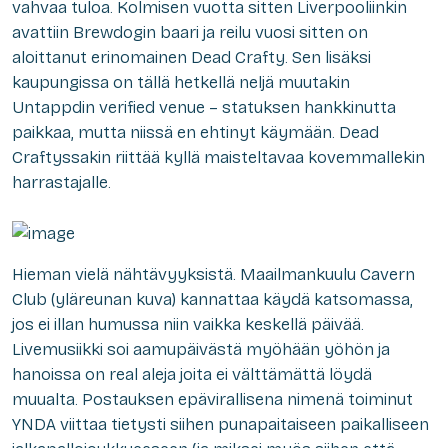
vahvaa tuloa. Kolmisen vuotta sitten Liverpooliinkin
avattiin Brewdogin baari ja reilu vuosi sitten on
aloittanut erinomainen Dead Crafty. Sen lisäksi
kaupungissa on tällä hetkellä neljä muutakin
Untappdin verified venue – statuksen hankkinutta
paikkaa, mutta niissä en ehtinyt käymään. Dead
Craftyssakin riittää kyllä maisteltavaa kovemmallekin
harrastajalle.
Hieman vielä nähtävyyksistä. Maailmankuulu Cavern
Club (yläreunan kuva) kannattaa käydä katsomassa,
jos ei illan humussa niin vaikka keskellä päivää.
Livemusiikki soi aamupäivästä myöhään yöhön ja
hanoissa on real aleja joita ei välttämättä löydä
muualta. Postauksen epävirallisena nimenä toiminut
YNDA viittaa tietysti siihen punapaitaiseen paikalliseen