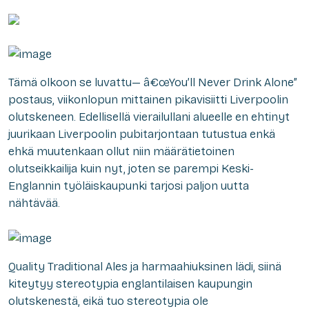
Tämä olkoon se luvattu— â€œYou’ll Never Drink Alone”
postaus, viikonlopun mittainen pikavisiitti Liverpoolin
olutskeneen. Edellisellä vierailullani alueelle en ehtinyt
juurikaan Liverpoolin pubitarjontaan tutustua enkä
ehkä muutenkaan ollut niin määrätietoinen
olutseikkailija kuin nyt, joten se parempi Keski-
Englannin työläiskaupunki tarjosi paljon uutta
nähtävää.
Quality Traditional Ales ja harmaahiuksinen lädi, siinä
kiteytyy stereotypia englantilaisen kaupungin
olutskenestä, eikä tuo stereotypia ole