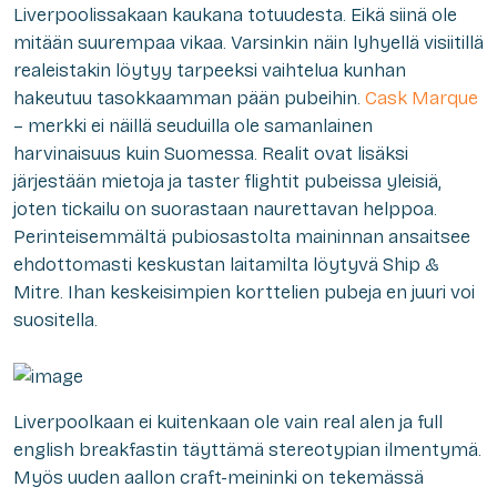
Liverpoolissakaan kaukana totuudesta. Eikä siinä ole
mitään suurempaa vikaa. Varsinkin näin lyhyellä visiitillä
realeistakin löytyy tarpeeksi vaihtelua kunhan
hakeutuu tasokkaamman pään pubeihin.
Cask Marque
– merkki ei näillä seuduilla ole samanlainen
harvinaisuus kuin Suomessa. Realit ovat lisäksi
järjestään mietoja ja taster flightit pubeissa yleisiä,
joten tickailu on suorastaan naurettavan helppoa.
Perinteisemmältä pubiosastolta maininnan ansaitsee
ehdottomasti keskustan laitamilta löytyvä Ship &
Mitre. Ihan keskeisimpien korttelien pubeja en juuri voi
suositella.
Liverpoolkaan ei kuitenkaan ole vain real alen ja full
english breakfastin täyttämä stereotypian ilmentymä.
Myös uuden aallon craft-meininki on tekemässä