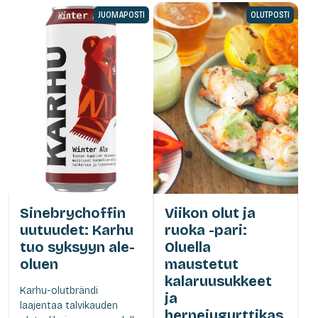
JUOMAPOSTI
OLUTPOSTI
Sinebrychoffin
Viikon olut ja
uutuudet: Karhu
ruoka -pari:
tuo syksyyn ale-
Oluella
oluen
maustetut
kalaruusukkeet
Karhu-olutbrändi
ja
laajentaa talvikauden
hernejugurttikas