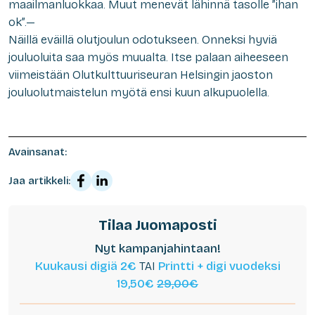
maailmanluokkaa. Muut menevät lähinnä tasolle ”ihan
ok”.—
Näillä eväillä olutjoulun odotukseen. Onneksi hyviä
jouluoluita saa myös muualta. Itse palaan aiheeseen
viimeistään Olutkulttuuriseuran Helsingin jaoston
jouluolutmaistelun myötä ensi kuun alkupuolella.
Avainsanat:
Jaa artikkeli:
Tilaa Juomaposti
Nyt kampanjahintaan!
Kuukausi digiä 2€
TAI
Printti + digi vuodeksi
19,50€
29,00€