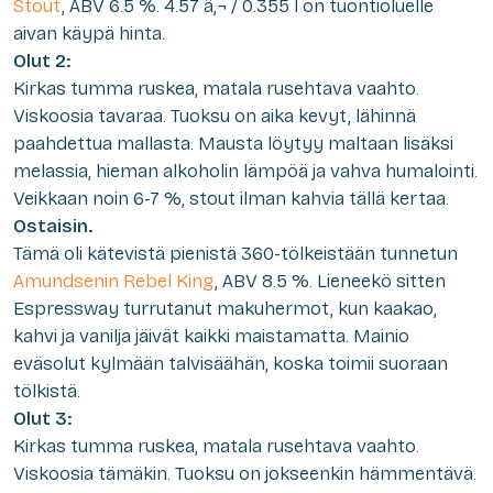
Stout
, ABV 6.5 %. 4.57 â‚¬ / 0.355 l on tuontioluelle
aivan käypä hinta.
Olut 2:
Kirkas tumma ruskea, matala rusehtava vaahto.
Viskoosia tavaraa. Tuoksu on aika kevyt, lähinnä
paahdettua mallasta. Mausta löytyy maltaan lisäksi
melassia, hieman alkoholin lämpöä ja vahva humalointi.
Veikkaan noin 6-7 %, stout ilman kahvia tällä kertaa.
Ostaisin.
Tämä oli kätevistä pienistä 360-tölkeistään tunnetun
Amundsenin Rebel King
, ABV 8.5 %. Lieneekö sitten
Espressway turrutanut makuhermot, kun kaakao,
kahvi ja vanilja jäivät kaikki maistamatta. Mainio
eväsolut kylmään talvisäähän, koska toimii suoraan
tölkistä.
Olut 3:
Kirkas tumma ruskea, matala rusehtava vaahto.
Viskoosia tämäkin. Tuoksu on jokseenkin hämmentävä.