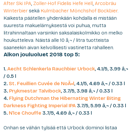
After Ski IPA
,
Zoller-Hof Fidelis Hefe Hell
,
Arcobräu
Winterbier
sekä
Kulmbacher Mönchshof Bockbier
.
Kaikesta päätellen yhdenkään kohdalla ei mistään
suuresta makuelämyksestä voi puhua, mutta
litrahinnaltaan varsinkin saksalaiskolmikko on melko
houkutteleva. Näistä alle 10 â‚¬ / litra tuotteista
saaneekin aivan kelvollisesti vastinetta rahalleen.
Alkon jouluoluet 2018 top 5:
1.
Aecht Schlenkerla Rauchbier Urbock
, 4.1/5, 3.99 â‚¬
/ 0.5 l
2.
St. Feuillien Cuvée de NoÃ«l
, 4.1/5, 4.69 â‚¬ / 0.33 l
3.
Prykmestar Talvibock
, 3.7/5, 3.98 â‚¬ / 0.33 l
4.
Flying Dutchman the Hibernating Winter Biting
Darkness Fighting Imperial IPA
3.7/5, 5.99 â‚¬ / 0.33 l
5.
N’Ice Chouffe
3.7/5, 4.69 â‚¬ / 0.33 l
Onhan se vähän tylsää että Urbock dominoi listaa