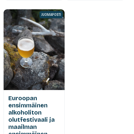
JUOMAPOSTI
Euroopan
ensimmäinen
alkoholiton
olutfestivaali ja
maailman
ensimmäinen