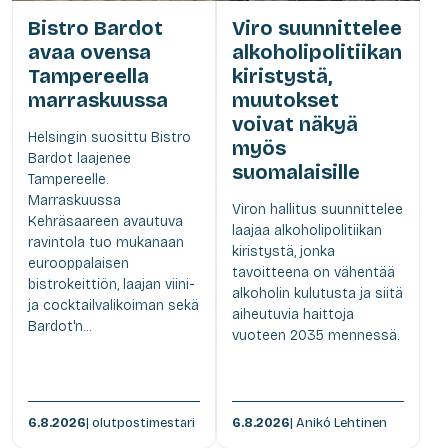
Bistro Bardot
Viro suunnittelee
avaa ovensa
alkoholipolitiikan
Tampereella
kiristystä,
marraskuussa
muutokset
voivat näkyä
Helsingin suosittu Bistro
myös
Bardot laajenee
suomalaisille
Tampereelle.
Marraskuussa
Viron hallitus suunnittelee
Kehräsaareen avautuva
laajaa alkoholipolitiikan
ravintola tuo mukanaan
kiristystä, jonka
eurooppalaisen
tavoitteena on vähentää
bistrokeittiön, laajan viini-
alkoholin kulutusta ja siitä
ja cocktailvalikoiman sekä
aiheutuvia haittoja
Bardot'n...
vuoteen 2035 mennessä.
6.8.2026
| olutpostimestari
6.8.2026
| Anikó Lehtinen