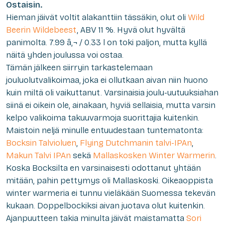
Ostaisin.
Hieman jäivät voltit alakanttiin tässäkin, olut oli
Wild
Beerin Wildebeest
, ABV 11 %. Hyvä olut hyvältä
panimolta. 7.99 â‚¬ / 0.33 l on toki paljon, mutta kyllä
näitä yhden joulussa voi ostaa.
Tämän jälkeen siirryin tarkastelemaan
jouluolutvalikoimaa, joka ei ollutkaan aivan niin huono
kuin miltä oli vaikuttanut. Varsinaisia joulu-uutuuksiahan
siinä ei oikein ole, ainakaan, hyviä sellaisia, mutta varsin
kelpo valikoima takuuvarmoja suorittajia kuitenkin.
Maistoin neljä minulle entuudestaan tuntematonta:
Bocksin Talvioluen
,
Flying Dutchmanin talvi-IPAn
,
Makun Talvi IPAn
sekä
Mallaskosken Winter Warmerin
.
Koska Bocksilta en varsinaisesti odottanut yhtään
mitään, pahin pettymys oli Mallaskoski. Oikeaoppista
winter warmeria ei tunnu vieläkään Suomessa tekevän
kukaan. Doppelbockiksi aivan juotava olut kuitenkin.
Ajanpuutteen takia minulta jäivät maistamatta
Sori