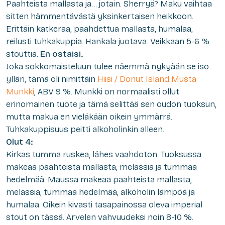
Paahteista mallasta ja… jotain. Sherryä? Maku vaihtaa
sitten hämmentävästä yksinkertaisen heikkoon.
Erittäin katkeraa, paahdettua mallasta, humalaa,
reilusti tuhkakuppia. Hankala juotava. Veikkaan 5-6 %
stouttia.
En ostaisi.
Joka sokkomaisteluun tulee näemmä nykyään se iso
ylläri, tämä oli nimittäin
Hiisi / Donut Island Musta
Munkki
, ABV 9 %. Munkki on normaalisti ollut
erinomainen tuote ja tämä selittää sen oudon tuoksun,
mutta makua en vieläkään oikein ymmärrä.
Tuhkakuppisuus peitti alkoholinkin alleen.
Olut 4:
Kirkas tumma ruskea, lähes vaahdoton. Tuoksussa
makeaa paahteista mallasta, melassia ja tummaa
hedelmää. Maussa makeaa paahteista mallasta,
melassia, tummaa hedelmää, alkoholin lämpöä ja
humalaa. Oikein kivasti tasapainossa oleva imperial
stout on tässä. Arvelen vahvuudeksi noin 8-10 %.