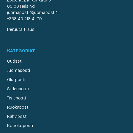
Epicenter, Mikonkatu 9
00100 Helsinki
juomaposti@juomaposti.fi
+358 40 218 41 79
Peruuta tilaus
KATEGORIAT
Uutiset
Juomaposti
Olutposti
Siideriposti
Tisleposti
Ruokaposti
Kahviposti
Kotiolutposti