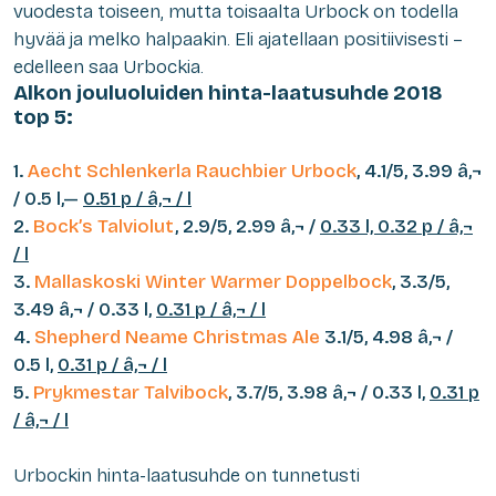
vuodesta toiseen, mutta toisaalta Urbock on todella
hyvää ja melko halpaakin. Eli ajatellaan positiivisesti –
edelleen saa Urbockia.
Alkon jouluoluiden hinta-laatusuhde 2018
top 5:
1.
Aecht Schlenkerla Rauchbier Urbock
, 4.1/5, 3.99 â‚¬
/ 0.5 l,—
0.51 p / â‚¬ / l
2.
Bock’s Talviolut
, 2.9/5, 2.99 â‚¬ /
0.33 l, 0.32 p / â‚¬
/ l
3.
Mallaskoski Winter Warmer Doppelbock
, 3.3/5,
3.49 â‚¬ / 0.33 l,
0.31 p / â‚¬ / l
4.
Shepherd Neame Christmas Ale
3.1/5, 4.98 â‚¬ /
0.5 l,
0.31 p / â‚¬ / l
5.
Prykmestar Talvibock
, 3.7/5, 3.98 â‚¬ / 0.33 l,
0.31 p
/ â‚¬ / l
Urbockin hinta-laatusuhde on tunnetusti