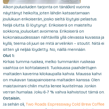
Alkon jouluoluiden tarjonta on tänä(kin) vuonna
näyttänyt heikolta, joten lähdin katsastamaan
joulukuun erikoiserän, josko sieltä löytyisi pelastus.
Neljä olutta. Ei löytynyt. Erikoiserä on maisteltu
sokkona, jouluoluet avoimena. Erikoiserä on
kokonaisuudessaan nähtävillä yllä olevassa kuvassa ja
kyllä, teema oli juuri se mitä arvelinkin – stoutit. Niitä ei
sitten yli neljää löydetty. No, näillä mennään.
Olut 1:
Kirkas tumma ruskea, melko tummankin ruskeaa
vaahtoa on kohtalaisesti. Tuoksussa paahdettujen
maltaiden kaverina kilokaupalla kahvia. Maussa kahvi
on mukavan tasapainoisena maltaiden kanssa. Olen
maistavinani chilin mutta lienee kuvitelmaa. Jonkin
verran humalaa. Joku 6-7 % vahva kahvistout tämä on.
Ostaisin.
Ja sehän oli,
Two Roads Espressway Cold Brew Coffee