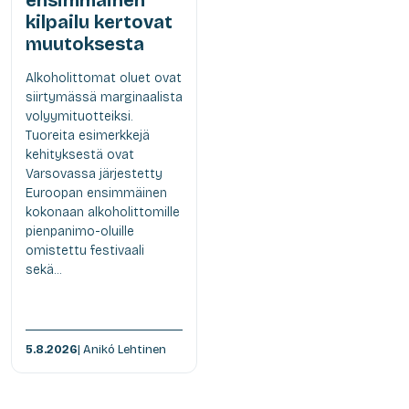
kilpailu kertovat
muutoksesta
Alkoholittomat oluet ovat
siirtymässä marginaalista
volyymituotteiksi.
Tuoreita esimerkkejä
kehityksestä ovat
Varsovassa järjestetty
Euroopan ensimmäinen
kokonaan alkoholittomille
pienpanimo-oluille
omistettu festivaali
sekä...
5.8.2026
| Anikó Lehtinen