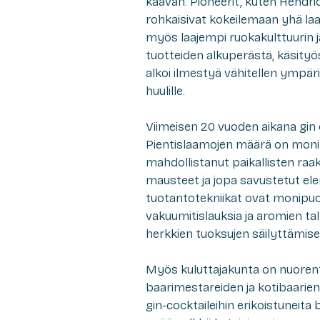
kaavan. Pioneerit, kuten Hendrick
rohkaisivat kokeilemaan yhä laa
myös laajempi ruokakulttuurin j
tuotteiden alkuperästä, käsityös
alkoi ilmestyä vähitellen ympäri
huulille.
Viimeisen 20 vuoden aikana gin 
Pientislaamojen määrä on monin
mahdollistanut paikallisten raak
mausteet ja jopa savustetut ele
tuotantotekniikat ovat monipuol
vakuumitislauksia ja aromien talt
herkkien tuoksujen säilyttämise
Myös kuluttajakunta on nuorentu
baarimestareiden ja kotibaarie
gin-cocktaileihin erikoistuneita 