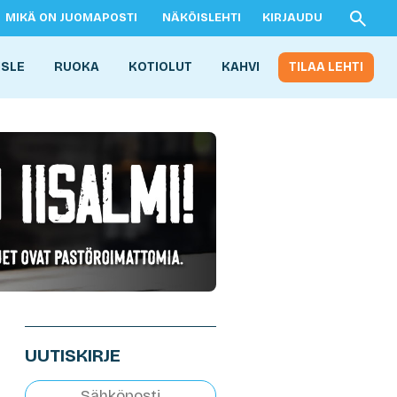
MIKÄ ON JUOMAPOSTI
NÄKÖISLEHTI
KIRJAUDU
ISLE
RUOKA
KOTIOLUT
KAHVI
TILAA LEHTI
UUTISKIRJE