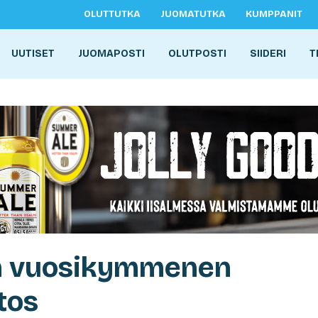
OLUTTUTKA
JUOMATUTKA
KUMPPANIT
UUTISET
JUOMAPOSTI
OLUTPOSTI
SIIDERI
T
n vuosikymmenen
tos