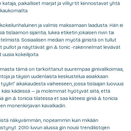
kataja, paikalliset marjat ja villiyrtit kiinnostavat yhtä
 kaukomailta.
 kokeilunhaluinen ja valmis maksamaan laadusta. Hän ei
ä tislaamon sijaintia, lukea etiketin jokaisen rivin tai
elmistä. Sosiaalisen median myötä ginistä on tullut
t pullot ja näyttävät gin & tonic -rakennelmat leviävät
uusia kokeilijoita.
ulmasta tämä on tarkoittanut suurempaa ginivalikoimaa,
toja ja täysin uudenlaista keskustelua asiakkaan
 tyylin” aikakaudesta vaiheeseen, jossa tislaajan luovuus
at käsi kädessä — ja molemmat hyötyvät siitä, että
ä gin & tonicia tilatessa et saa käteesi giniä & tonicia
mien monenkirjavan kavalkadin.
inistä näkyvämmän, nopeammin kuin mikään
ystynyt. 2010-luvun alussa gin nousi trendilistojen