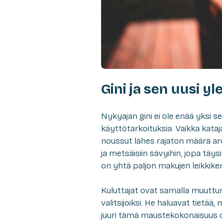
Gini ja sen uusi yl
Nykyajan gini ei ole enää yksi se
käyttötarkoituksia. Vaikka kataj
noussut lähes rajaton määrä aro
ja metsäisiin sävyihin, jopa täysi
on yhtä paljon makujen leikkike
Kuluttajat ovat samalla muuttunee
valitsijoiksi. He haluavat tietää,
juuri tämä maustekokonaisuus o