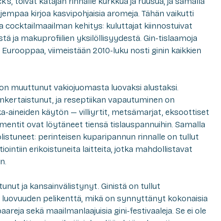
’s, toivat katajan rinnalle kurkkua ja ruusua, ja samalla
jempaa kirjoa kasvipohjaisia aromeja. Tähän vaikutti
a cocktailmaailman kehitys: kuluttajat kiinnostuivat
tä ja makuprofiilien yksilöllisyydestä. Gin-tislaamoja
 Eurooppaa, viimeistään 2010-luku nosti ginin kaikkien
on muuttunut vakiojuomasta luovaksi alustaksi.
kertaistunut, ja reseptiikan vapautuminen on
a-aineiden käytön — villiyrtit, metsämarjat, eksoottiset
mentit ovat löytäneet tiensä tislauspannuihin. Samalla
istuneet: perinteisen kuparipannun rinnalle on tullut
iointiin erikoistuneita laitteita, jotka mahdollistavat
n.
nut ja kansainvälistynyt. Ginistä on tullut
n luovuuden pelikenttä, mikä on synnyttänyt kokonaisia
baareja sekä maailmanlaajuisia gini-festivaaleja. Se ei ole