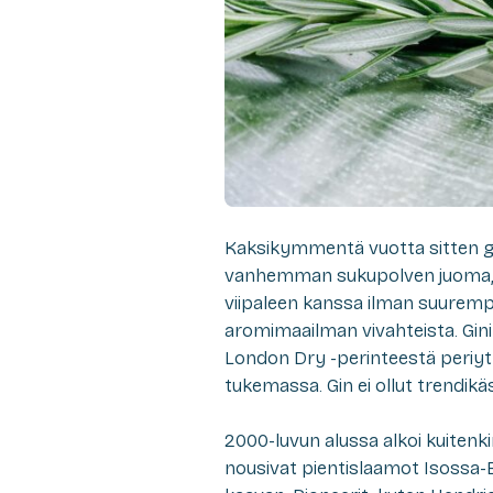
Kaksikymmentä vuotta sitten gini
vanhemman sukupolven juoma, jok
viipaleen kanssa ilman suurempi
aromimaailman vivahteista. Ginin t
London Dry -perinteestä periyty
tukemassa. Gin ei ollut trendikäs
2000-luvun alussa alkoi kuitenk
nousivat pientislaamot Isossa-Br