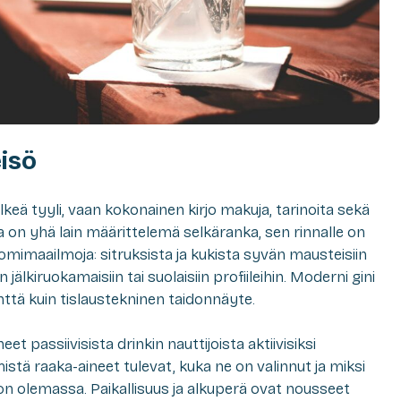
eisö
lkeä tyyli, vaan kokonainen kirjo makuja, tarinoita sekä
a on yhä lain määrittelemä selkäranka, sen rinnalle on
mimaailmoja: sitruksista ja kukista syvän mausteisiin
n jälkiruokamaisiin tai suolaisiin profiileihin. Moderni gini
nttä kuin tislaustekninen taidonnäyte.
t passiivisista drinkin nauttijoista aktiivisiksi
 mistä raaka-aineet tulevat, kuka ne on valinnut ja miksi
n olemassa. Paikallisuus ja alkuperä ovat nousseet