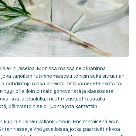
 eli hiljaiseloa. Monissa maissa se oli lähinnä
a tarjoiltiin rutiininomaisesti tonicin sekä sitruunan
a pohdintoja raaka-aineista, tislausmenetelmistä tai
yyli oli silloin pitkälti geneveristä ja klassisesta
vä: kataja etualalla, muut mausteet taustalla
tä, päinvastoin se oli juoma jota kartettiin.
in kuplia hiljainen vallankumous. Ensimmäisenä esiin
itanniassa ja Yhdysvalloissa, jotka päättivät rikkoa