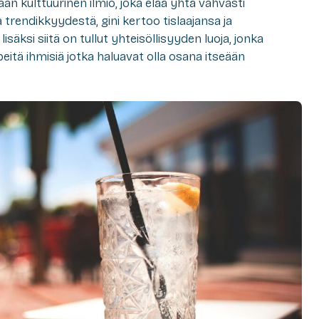
an kulttuurinen ilmiö, joka elää yhtä vahvasti
a trendikkyydestä, gini kertoo tislaajansa ja
säksi siitä on tullut yhteisöllisyyden luoja, jonka
eitä ihmisiä jotka haluavat olla osana itseään