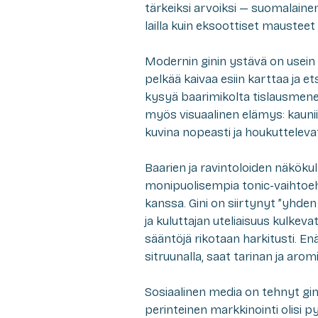
tärkeiksi arvoiksi — suomalainen 
lailla kuin eksoottiset mausteet
Modernin ginin ystävä on usein
pelkää kaivaa esiin karttaa ja etsi
kysyä baarimikolta tislausmenet
myös visuaalinen elämys: kaunii
kuvina nopeasti ja houkuttelevat 
Baarien ja ravintoloiden näkök
monipuolisempia tonic-vaihtoeh
kanssa. Gini on siirtynyt ”yhden
ja kuluttajan uteliaisuus kulkev
sääntöjä rikotaan harkitusti. Enä
sitruunalla, saat tarinan ja aro
Sosiaalinen media on tehnyt g
perinteinen markkinointi olisi p