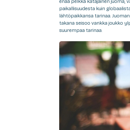
enää pelkkä katajainen juoma, va
paikallisuudesta kuin globaalist
lähtöpaikkansa tarinaa. Juoman li
takana seisoo vankka joukko ylp
suurempaa tarinaa.