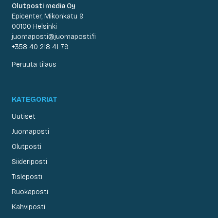
Olutposti media Oy
Epicenter, Mikonkatu 9
00100 Helsinki
juomaposti@juomaposti.fi
+358 40 218 41 79
Peruuta tilaus
KATEGORIAT
Uutiset
Juomaposti
Olutposti
Siideriposti
Tisleposti
Ruokaposti
Kahviposti