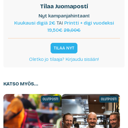
Tilaa Juomaposti
Nyt kampanjahintaan!
Kuukausi digiä 2€
TAI
Printti + digi vuodeksi
19,50€
29,00€
TILAA NYT
Oletko jo tilaaja? Kirjaudu sisään!
KATSO MYÖS...
OLUTPOSTI
OLUTPOSTI