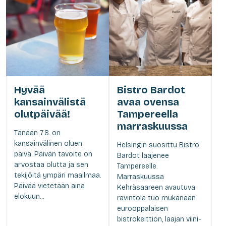
Hyvää
Bistro Bardot
kansainvälistä
avaa ovensa
olutpäivää!
Tampereella
marraskuussa
Tänään 7.8. on
kansainvälinen oluen
Helsingin suosittu Bistro
päivä. Päivän tavoite on
Bardot laajenee
arvostaa olutta ja sen
Tampereelle.
tekijöitä ympäri maailmaa.
Marraskuussa
Päivää vietetään aina
Kehräsaareen avautuva
elokuun...
ravintola tuo mukanaan
eurooppalaisen
bistrokeittiön, laajan viini-