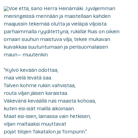
Voe että, sano Herra Heinämäki. Jyväjemmari
meiningeissä mennään ja maistellaan kahden
maajussin tekemää olutta ja vieläpä viljoista
parhaimmalla ryyditettynä, rukiilla! Ruis on oikein
omaan suuhun maistuva vilja, tekee mukavan
kuivakkaa suutuntumaan ja perisuomalaisen
maun— muutenkin.
”Kylvö kevään odottaa,
maa vielä levätä saa.
Talven kohme rukiin vahvistaa,
routa viljan jäisen karaistaa.
Väkevänä keväällä ruis maasta kohoaa,
kuten esi-isät mailla aikoinaan.
Maat esi-isien, lainassa vain hetkisen,
viljan maltaaksi muuttavat
pojat tilojen Takatalon ja Tompurin.”