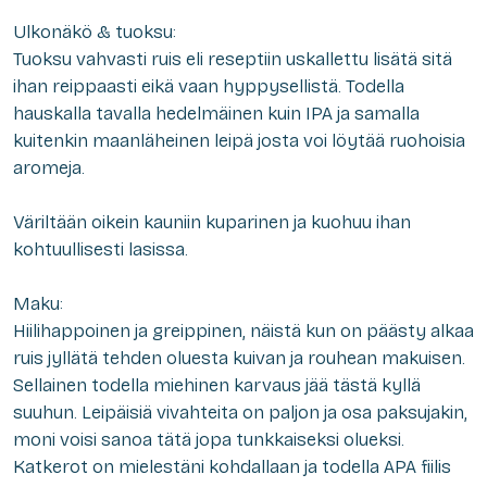
Ulkonäkö & tuoksu:
Tuoksu vahvasti ruis eli reseptiin uskallettu lisätä sitä
ihan reippaasti eikä vaan hyppysellistä. Todella
hauskalla tavalla hedelmäinen kuin IPA ja samalla
kuitenkin maanläheinen leipä josta voi löytää ruohoisia
aromeja.
Väriltään oikein kauniin kuparinen ja kuohuu ihan
kohtuullisesti lasissa.
Maku:
Hiilihappoinen ja greippinen, näistä kun on päästy alkaa
ruis jyllätä tehden oluesta kuivan ja rouhean makuisen.
Sellainen todella miehinen karvaus jää tästä kyllä
suuhun. Leipäisiä vivahteita on paljon ja osa paksujakin,
moni voisi sanoa tätä jopa tunkkaiseksi olueksi.
Katkerot on mielestäni kohdallaan ja todella APA fiilis