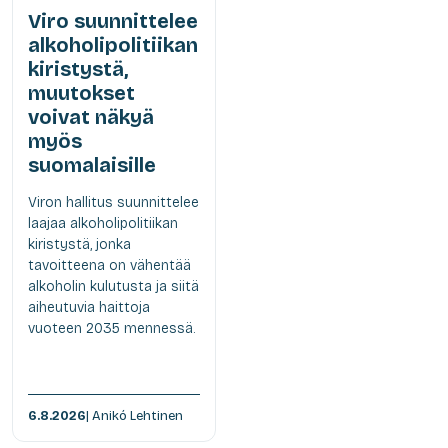
Viro suunnittelee
alkoholipolitiikan
kiristystä,
muutokset
voivat näkyä
myös
suomalaisille
Viron hallitus suunnittelee
laajaa alkoholipolitiikan
kiristystä, jonka
tavoitteena on vähentää
alkoholin kulutusta ja siitä
aiheutuvia haittoja
vuoteen 2035 mennessä.
6.8.2026
| Anikó Lehtinen