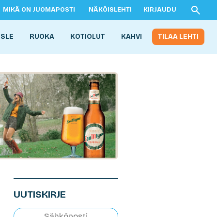
MIKÄ ON JUOMAPOSTI
NÄKÖISLEHTI
KIRJAUDU
ISLE
RUOKA
KOTIOLUT
KAHVI
TILAA LEHTI
UUTISKIRJE