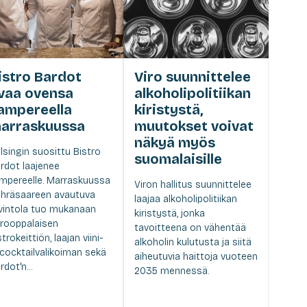
istro Bardot
Viro suunnittelee
vaa ovensa
alkoholipolitiikan
ampereella
kiristystä,
arraskuussa
muutokset voivat
näkyä myös
lsingin suosittu Bistro
suomalaisille
rdot laajenee
mpereelle. Marraskuussa
Viron hallitus suunnittelee
hräsaareen avautuva
laajaa alkoholipolitiikan
vintola tuo mukanaan
kiristystä, jonka
rooppalaisen
tavoitteena on vähentää
strokeittiön, laajan viini-
alkoholin kulutusta ja siitä
 cocktailvalikoiman sekä
aiheutuvia haittoja vuoteen
rdot'n...
2035 mennessä.