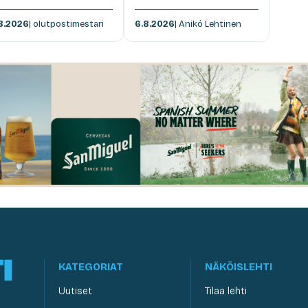
8.2026
| olutpostimestari
6.8.2026
| Anikó Lehtinen
KATEGORIAT
NÄKÖISLEHTI
Uutiset
Tilaa lehti