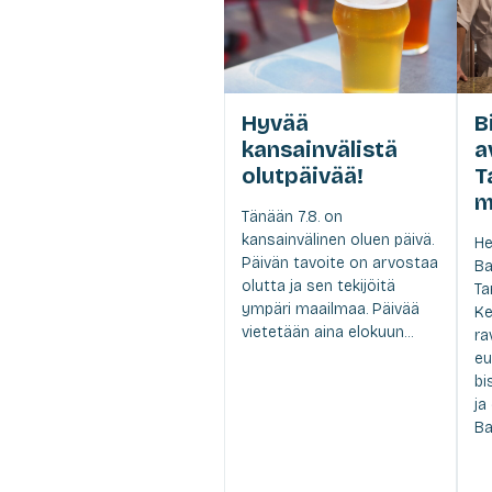
Hyvää
B
kansainvälistä
a
olutpäivää!
T
m
Tänään 7.8. on
kansainvälinen oluen päivä.
He
Päivän tavoite on arvostaa
Ba
olutta ja sen tekijöitä
Ta
ympäri maailmaa. Päivää
Ke
vietetään aina elokuun...
ra
eu
bi
ja
Ba