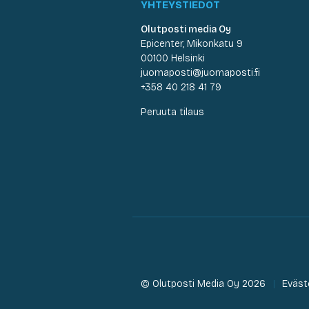
YHTEYSTIEDOT
Olutposti media Oy
Epicenter, Mikonkatu 9
00100 Helsinki
juomaposti@juomaposti.fi
+358 40 218 41 79
Peruuta tilaus
© Olutposti Media Oy 2026
Eväst