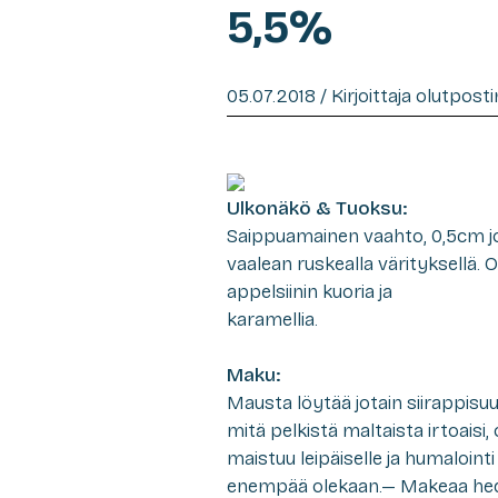
5,5%
05.07.2018 / Kirjoittaja olutpost
Ulkonäkö & Tuoksu:
Saippuamainen vaahto, 0,5cm jok
vaalean ruskealla värityksellä. 
appelsiinin kuoria ja
karamellia.
Maku:
Mausta löytää jotain siirappis
mitä pelkistä maltaista irtoaisi
maistuu leipäiselle ja humaloint
enempää olekaan.— Makeaa hedel