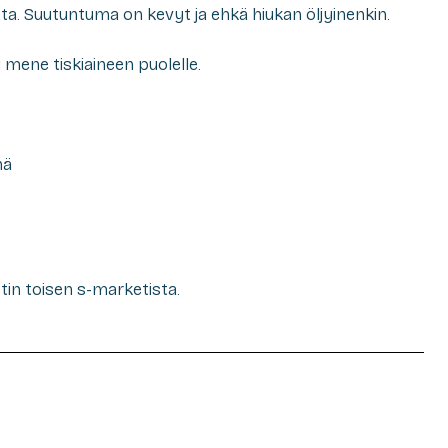
a. Suutuntuma on kevyt ja ehkä hiukan öljyinenkin.
i mene tiskiaineen puolelle.
nä
in toisen s-marketista.