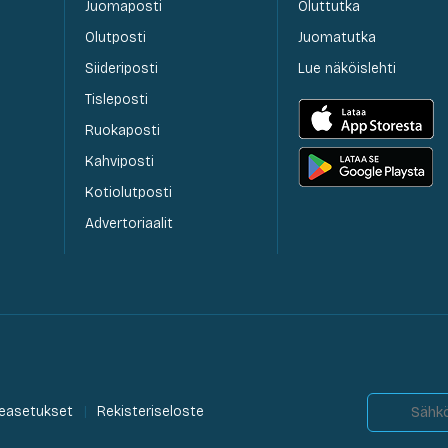
Juomaposti
Oluttutka
Olutposti
Juomatutka
Siideriposti
Lue näköislehti
Tisleposti
Ruokaposti
Kahviposti
Kotiolutposti
Advertoriaalit
easetukset
Rekisteriseloste