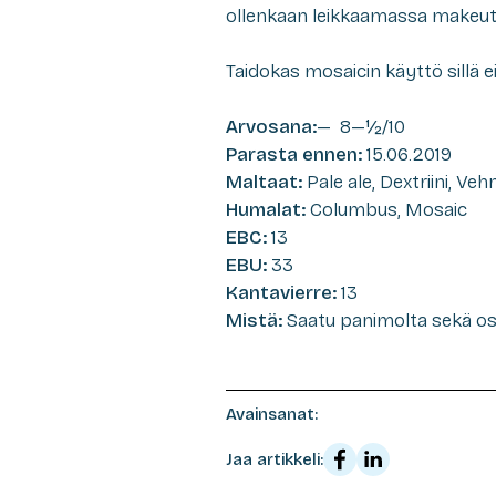
ollenkaan leikkaamassa makeutt
Taidokas mosaicin käyttö sillä e
Arvosana:
— 8—½/10
Parasta ennen:
15.06.2019
Maltaat:
Pale ale, Dextriini, Veh
Humalat:
Columbus, Mosaic
EBC:
13
EBU:
33
Kantavierre:
13
Mistä:
Saatu panimolta sekä ost
Avainsanat:
Jaa artikkeli: