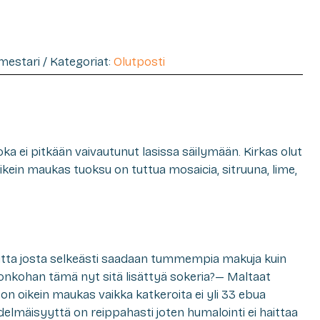
imestari / Kategoriat:
Olutposti
a ei pitkään vaivautunut lasissa säilymään. Kirkas olut
Oikein maukas tuoksu on tuttua mosaicia, sitruuna, lime,
uutta josta selkeästi saadaan tummempia makuja kuin
, onkohan tämä nyt sitä lisättyä sokeria?— Maltaat
i on oikein maukas vaikka katkeroita ei yli 33 ebua
mäisyyttä on reippahasti joten humalointi ei haittaa